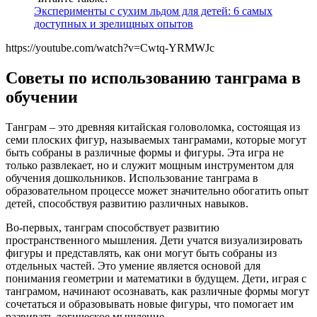
Эксперименты с сухим льдом для детей: 6 самых
доступных и зрелищных опытов
https://youtube.com/watch?v=Cwtq-YRMWJc
Советы по использованию танграма в
обучении
Танграм – это древняя китайская головоломка, состоящая из
семи плоских фигур, называемых танграмами, которые могут
быть собраны в различные формы и фигуры. Эта игра не
только развлекает, но и служит мощным инструментом для
обучения дошкольников. Использование танграма в
образовательном процессе может значительно обогатить опыт
детей, способствуя развитию различных навыков.
Во-первых, танграм способствует развитию
пространственного мышления. Дети учатся визуализировать
фигуры и представлять, как они могут быть собраны из
отдельных частей. Это умение является основой для
понимания геометрии и математики в будущем. Дети, играя с
танграмом, начинают осознавать, как различные формы могут
сочетаться и образовывать новые фигуры, что помогает им
развивать логическое мышление.