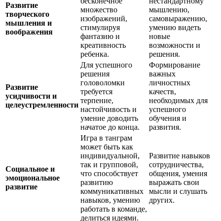
бесконечное
нестандартному
Развитие
множество
мышлению,
творческого
изображений,
самовыражению,
мышления и
стимулируя
умению видеть
воображения
фантазию и
новые
креативность
возможности и
ребенка.
решения.
Для успешного
Формирование
решения
важных
головоломки
личностных
Развитие
требуется
качеств,
усидчивости и
терпение,
необходимых для
целеустремленности
настойчивость и
успешного
умение доводить
обучения и
начатое до конца.
развития.
Игра в танграм
может быть как
индивидуальной,
Развитие навыков
так и групповой,
сотрудничества,
Социальное и
что способствует
общения, умения
эмоциональное
развитию
выражать свои
развитие
коммуникативных
мысли и слушать
навыков, умению
других.
работать в команде,
делиться идеями.