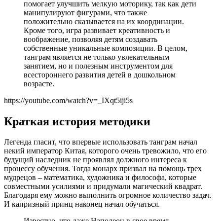
помогает улучшить мелкую моторику, так как дети
манипулируют фигурами, что также
положительно сказывается на их координации.
Кроме того, игра развивает креативность и
воображение, позволяя детям создавать
собственные уникальные композиции. В целом,
танграм является не только увлекательным
занятием, но и полезным инструментом для
всестороннего развития детей в дошкольном
возрасте.
https://youtube.com/watch?v=_IXqt5iji5s
Краткая история методики
Легенда гласит, что впервые использовать танграм начал
некий император Китая, которого очень тревожило, что его
будущий наследник не проявлял должного интереса к
процессу обучения. Тогда монарх призвал на помощь трех
мудрецов – математика, художника и философа, которые
совместными усилиями и придумали магический квадрат.
Благодаря ему можно выполнить огромное количество задач.
И капризный принц наконец начал обучаться.
Известно, что даже Наполеон в свое время