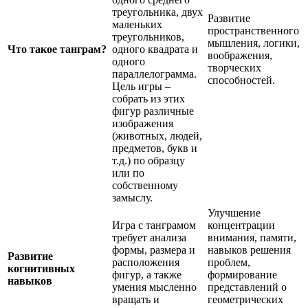
треугольника, двух
Развитие
маленьких
пространственного
треугольников,
мышления, логики,
Что такое танграм?
одного квадрата и
воображения,
одного
творческих
параллелограмма.
способностей.
Цель игры –
собрать из этих
фигур различные
изображения
(животных, людей,
предметов, букв и
т.д.) по образцу
или по
собственному
замыслу.
Улучшение
Игра с танграмом
концентрации
требует анализа
внимания, памяти,
формы, размера и
навыков решения
Развитие
расположения
проблем,
когнитивных
фигур, а также
формирование
навыков
умения мысленно
представлений о
вращать и
геометрических