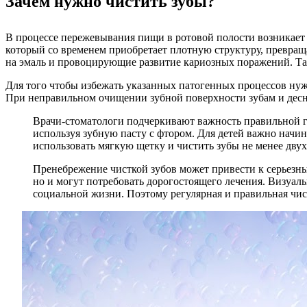
Зачем нужно чистить зубы?
В процессе пережевывания пищи в ротовой полости возникает с
который со временем приобретает плотную структуру, превращ
на эмаль и провоцирующие развитие кариозных поражений. Так
Для того чтобы избежать указанных патогенных процессов ну
При неправильном очищении зубной поверхности зубам и дес
Врачи-стоматологи подчеркивают важность правильной ги
используя зубную пасту с фтором. Для детей важно начи
использовать мягкую щетку и чистить зубы не менее двух
Пренебрежение чисткой зубов может привести к серьезны
но и могут потребовать дорогостоящего лечения. Визуаль
социальной жизни. Поэтому регулярная и правильная чист