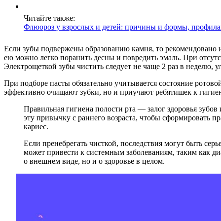
Читайте также:
Флюороз у взрослых и детей: причины и формы, профилак
Если зубы подвержены образованию камня, то рекомендовано и
ею можно легко поранить десны и повредить эмаль. При отсутс
Электрощеткой зубы чистить следует не чаще 2 раз в неделю,
При подборе пасты обязательно учитывается состояние ротовой
эффективно очищают зубки, но и приучают ребятишек к гигиен
Правильная гигиена полости рта — залог здоровья зубов 
эту привычку с раннего возраста, чтобы сформировать п
кариес.
Если пренебрегать чисткой, последствия могут быть серь
может привести к системным заболеваниям, таким как диа
о внешнем виде, но и о здоровье в целом.