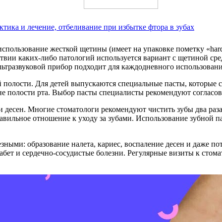
тика и лечение, отбеливание при избытке фтора в зубах
спользование жесткой щетины (имеет на упаковке пометку «hard
твии каких-либо патологий используется вариант с щетиной сре
 ультразвуковой прибор подходит для каждодневного использова
 полости. Для детей выпускаются специальные пасты, которые с
е полости рта. Выбор пасты специалисты рекомендуют согласов
и десен. Многие стоматологи рекомендуют чистить зубы два раза 
равильное отношение к уходу за зубами. Использование зубной п
езными: образование налета, кариес, воспаление десен и даже по
бет и сердечно-сосудистые болезни. Регулярные визиты к стомат