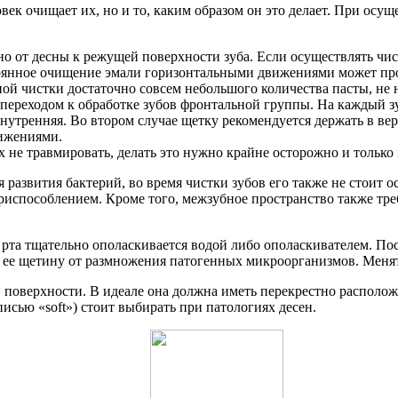
еловек очищает их, но и то, каким образом он это делает. При 
о от десны к режущей поверхности зуба. Если осуществлять чис
стоянное очищение эмали горизонтальными движениями может пр
й чистки достаточно совсем небольшого количества пасты, не 
переходом к обработке зубов фронтальной группы. На каждый зуб
внутренняя. Во втором случае щетку рекомендуется держать в ве
ижениями.
х не травмировать, делать это нужно крайне осторожно и только
развития бактерий, во время чистки зубов его также не стоит 
испособлением. Кроме того, межзубное пространство также тре
рта тщательно ополаскивается водой либо ополаскивателем. Пос
 ее щетину от размножения патогенных микроорганизмов. Менят
й поверхности. В идеале она должна иметь перекрестно распол
исью «soft») стоит выбирать при патологиях десен.