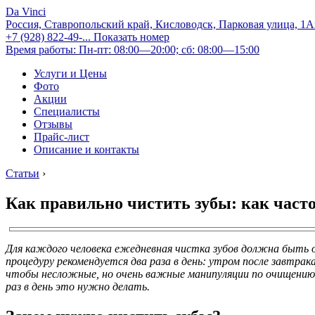
Da Vinci
Россия, Ставропольский край, Кисловодск, Парковая улица, 1
+7 (928) 822-49-...
Показать номер
Время работы: Пн-пт: 08:00—20:00; сб: 08:00—15:00
Услуги и Цены
Фото
Акции
Специалисты
Отзывы
Прайс-лист
Описание и контакты
Статьи
›
Как правильно чистить зубы: как часто
Для каждого человека ежедневная чистка зубов должна быть 
процедуру рекомендуется два раза в день: утром после завтрак
чтобы несложные, но очень важные манипуляции по очищению зу
раз в день это нужно делать.