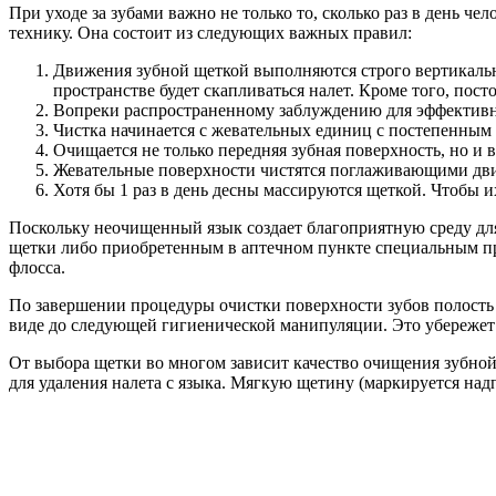
При уходе за зубами важно не только то, сколько раз в день ч
технику. Она состоит из следующих важных правил:
Движения зубной щеткой выполняются строго вертикальн
пространстве будет скапливаться налет. Кроме того, по
Вопреки распространенному заблуждению для эффективно
Чистка начинается с жевательных единиц с постепенным 
Очищается не только передняя зубная поверхность, но и 
Жевательные поверхности чистятся поглаживающими дв
Хотя бы 1 раз в день десны массируются щеткой. Чтобы и
Поскольку неочищенный язык создает благоприятную среду для 
щетки либо приобретенным в аптечном пункте специальным пр
флосса.
По завершении процедуры очистки поверхности зубов полость 
виде до следующей гигиенической манипуляции. Это убережет
От выбора щетки во многом зависит качество очищения зубно
для удаления налета с языка. Мягкую щетину (маркируется надп