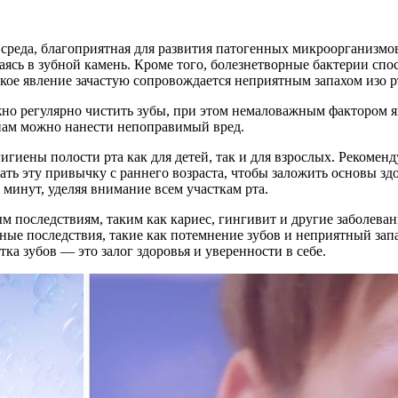
реда, благоприятная для развития патогенных микроорганизмов. 
аясь в зубной камень. Кроме того, болезнетворные бактерии сп
ое явление зачастую сопровождается неприятным запахом изо р
жно регулярно чистить зубы, при этом немаловажным фактором 
нам можно нанести непоправимый вред.
гиены полости рта как для детей, так и для взрослых. Рекоменд
нать эту привычку с раннего возраста, чтобы заложить основы з
 минут, уделяя внимание всем участкам рта.
м последствиям, таким как кариес, гингивит и другие заболева
ные последствия, такие как потемнение зубов и неприятный запах
ка зубов — это залог здоровья и уверенности в себе.