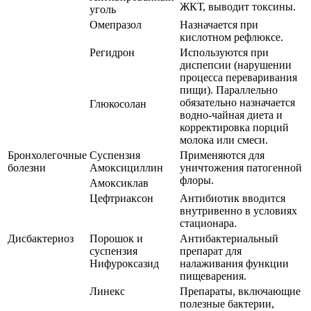
ЖКТ, выводит токсины.
уголь
Омепразол
Назначается при
кислотном рефлюксе.
Регидрон
Используются при
диспепсии (нарушении
процесса переваривания
пищи). Параллельно
обязательно назначается
Глюкосолан
водно-чайная диета и
корректировка порций
молока или смеси.
Бронхолегочные
Суспензия
Применяются для
болезни
Амоксициллин
уничтожения патогенной
флоры.
Амоксиклав
Цефтриаксон
Антибиотик вводится
внутривенно в условиях
стационара.
Дисбактериоз
Порошок и
Антибактериальный
суспензия
препарат для
Нифуроксазид
налаживания функции
пищеварения.
Линекс
Препараты, включающие
полезные бактерии,