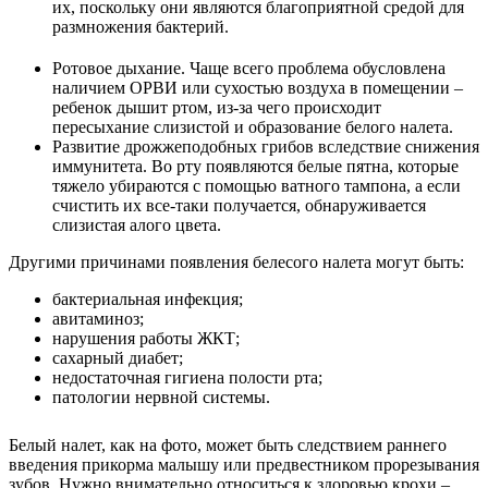
их, поскольку они являются благоприятной средой для
размножения бактерий.
Ротовое дыхание. Чаще всего проблема обусловлена
наличием ОРВИ или сухостью воздуха в помещении –
ребенок дышит ртом, из-за чего происходит
пересыхание слизистой и образование белого налета.
Развитие дрожжеподобных грибов вследствие снижения
иммунитета. Во рту появляются белые пятна, которые
тяжело убираются с помощью ватного тампона, а если
счистить их все-таки получается, обнаруживается
слизистая алого цвета.
Другими причинами появления белесого налета могут быть:
бактериальная инфекция;
авитаминоз;
нарушения работы ЖКТ;
сахарный диабет;
недостаточная гигиена полости рта;
патологии нервной системы.
Белый налет, как на фото, может быть следствием раннего
введения прикорма малышу или предвестником прорезывания
зубов. Нужно внимательно относиться к здоровью крохи –