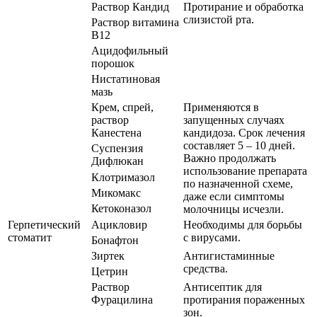
Раствор Кандид
Протирание и обработка
слизистой рта.
Раствор витамина
B12
Ацидофильный
порошок
Нистатиновая
мазь
Крем, спрей,
Применяются в
раствор
запущенных случаях
Канестена
кандидоза. Срок лечения
составляет 5 – 10 дней.
Суспензия
Важно продолжать
Дифлюкан
использование препарата
Клотримазол
по назначенной схеме,
Микомакс
даже если симптомы
Кетоконазол
молочницы исчезли.
Герпетический
Ацикловир
Необходимы для борьбы
стоматит
с вирусами.
Бонафтон
Зиртек
Антигистаминные
средства.
Цетрин
Раствор
Антисептик для
Фурацилина
протирания пораженных
зон.