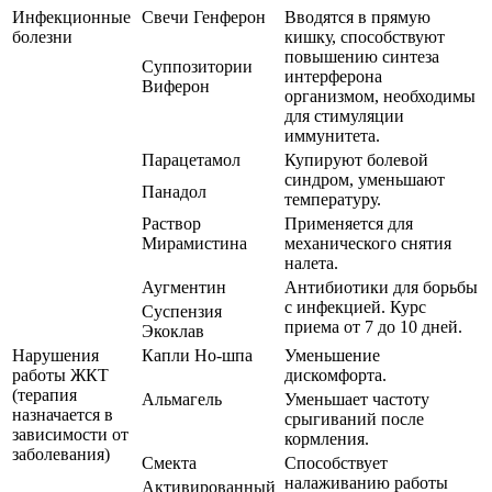
Инфекционные
Свечи Генферон
Вводятся в прямую
болезни
кишку, способствуют
повышению синтеза
Суппозитории
интерферона
Виферон
организмом, необходимы
для стимуляции
иммунитета.
Парацетамол
Купируют болевой
синдром, уменьшают
Панадол
температуру.
Раствор
Применяется для
Мирамистина
механического снятия
налета.
Аугментин
Антибиотики для борьбы
с инфекцией. Курс
Суспензия
приема от 7 до 10 дней.
Экоклав
Нарушения
Капли Но-шпа
Уменьшение
работы ЖКТ
дискомфорта.
(терапия
Альмагель
Уменьшает частоту
назначается в
срыгиваний после
зависимости от
кормления.
заболевания)
Смекта
Способствует
налаживанию работы
Активированный