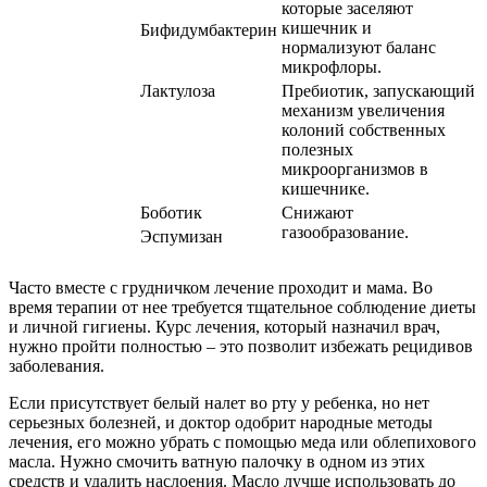
которые заселяют
кишечник и
Бифидумбактерин
нормализуют баланс
микрофлоры.
Лактулоза
Пребиотик, запускающий
механизм увеличения
колоний собственных
полезных
микроорганизмов в
кишечнике.
Боботик
Снижают
газообразование.
Эспумизан
Часто вместе с грудничком лечение проходит и мама. Во
время терапии от нее требуется тщательное соблюдение диеты
и личной гигиены. Курс лечения, который назначил врач,
нужно пройти полностью – это позволит избежать рецидивов
заболевания.
Если присутствует белый налет во рту у ребенка, но нет
серьезных болезней, и доктор одобрит народные методы
лечения, его можно убрать с помощью меда или облепихового
масла. Нужно смочить ватную палочку в одном из этих
средств и удалить наслоения. Масло лучше использовать до