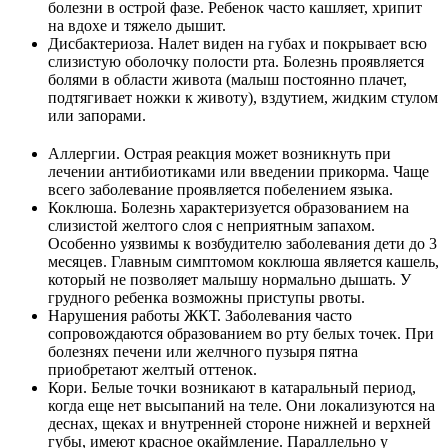
болезни в острой фазе. Ребенок часто кашляет, хрипит
на вдохе и тяжело дышит.
Дисбактериоза. Налет виден на губах и покрывает всю
слизистую оболочку полости рта. Болезнь проявляется
болями в области живота (малыш постоянно плачет,
подтягивает ножки к животу), вздутием, жидким стулом
или запорами.
Аллергии. Острая реакция может возникнуть при
лечении антибиотиками или введении прикорма. Чаще
всего заболевание проявляется побелением языка.
Коклюша. Болезнь характеризуется образованием на
слизистой желтого слоя с неприятным запахом.
Особенно уязвимы к возбудителю заболевания дети до 3
месяцев. Главным симптомом коклюша является кашель,
который не позволяет малышу нормально дышать. У
грудного ребенка возможны приступы рвоты.
Нарушения работы ЖКТ. Заболевания часто
сопровождаются образованием во рту белых точек. При
болезнях печени или желчного пузыря пятна
приобретают желтый оттенок.
Кори. Белые точки возникают в катаральный период,
когда еще нет высыпаний на теле. Они локализуются на
деснах, щеках и внутренней стороне нижней и верхней
губы, имеют красное окаймление. Параллельно у