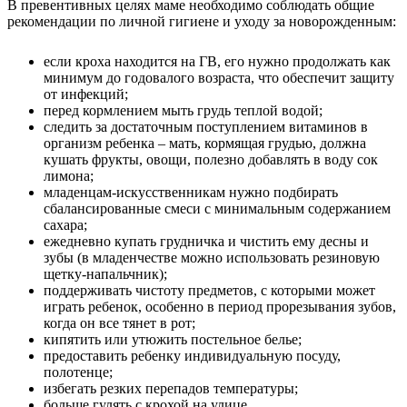
В превентивных целях маме необходимо соблюдать общие
рекомендации по личной гигиене и уходу за новорожденным:
если кроха находится на ГВ, его нужно продолжать как
минимум до годовалого возраста, что обеспечит защиту
от инфекций;
перед кормлением мыть грудь теплой водой;
следить за достаточным поступлением витаминов в
организм ребенка – мать, кормящая грудью, должна
кушать фрукты, овощи, полезно добавлять в воду сок
лимона;
младенцам-искусственникам нужно подбирать
сбалансированные смеси с минимальным содержанием
сахара;
ежедневно купать грудничка и чистить ему десны и
зубы (в младенчестве можно использовать резиновую
щетку-напальчник);
поддерживать чистоту предметов, с которыми может
играть ребенок, особенно в период прорезывания зубов,
когда он все тянет в рот;
кипятить или утюжить постельное белье;
предоставить ребенку индивидуальную посуду,
полотенце;
избегать резких перепадов температуры;
больше гулять с крохой на улице.