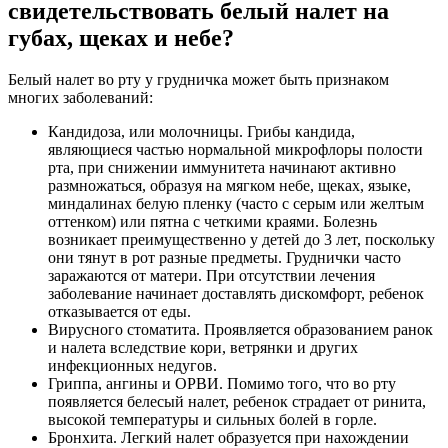
свидетельствовать белый налет на
губах, щеках и небе?
Белый налет во рту у грудничка может быть признаком
многих заболеваний:
Кандидоза, или молочницы. Грибы кандида,
являющиеся частью нормальной микрофлоры полости
рта, при снижении иммунитета начинают активно
размножаться, образуя на мягком небе, щеках, языке,
миндалинах белую пленку (часто с серым или желтым
оттенком) или пятна с четкими краями. Болезнь
возникает преимущественно у детей до 3 лет, поскольку
они тянут в рот разные предметы. Груднички часто
заражаются от матери. При отсутствии лечения
заболевание начинает доставлять дискомфорт, ребенок
отказывается от еды.
Вирусного стоматита. Проявляется образованием ранок
и налета вследствие кори, ветрянки и других
инфекционных недугов.
Гриппа, ангины и ОРВИ. Помимо того, что во рту
появляется белесый налет, ребенок страдает от ринита,
высокой температуры и сильных болей в горле.
Бронхита. Легкий налет образуется при нахождении