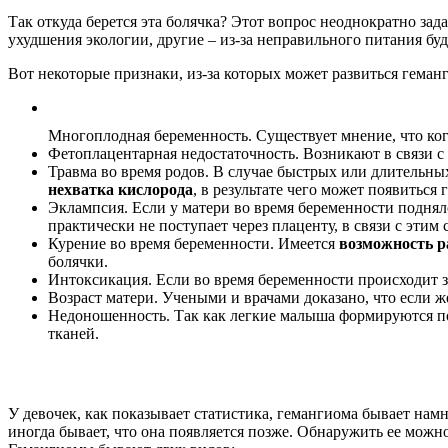
Так откуда берется эта болячка? Этот вопрос неоднократно зад
ухудшения экологии, другие – из-за неправильного питания бу
Вот некоторые признаки, из-за которых может развиться геман
Многоплодная беременность. Существует мнение, что когд
Фетоплацентарная недостаточность. Возникают в связи 
Травма во время родов. В случае быстрых или длительных
нехватка кислорода
, в результате чего может появиться
Эклампсия. Если у матери во время беременности подняло
практически не поступает через плаценту, в связи с этим
Курение во время беременности. Имеется
возможность р
болячки.
Интоксикация. Если во время беременности происходит 
Возраст матери. Учеными и врачами доказано, что если ж
Недоношенность. Так как легкие малыша формируются пол
тканей.
У девочек, как показывает статистика, гемангиома бывает нам
иногда бывает, что она появляется позже. Обнаружить ее можно