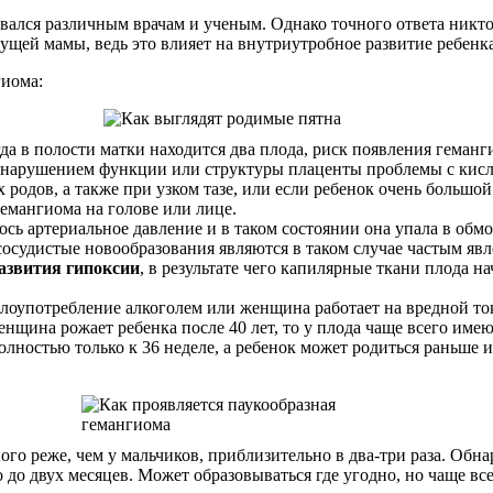
авался различным врачам и ученым. Однако точного ответа никто 
дущей мамы, ведь это влияет на внутриутробное развитие ребенка
гиома:
а в полости матки находится два плода, риск появления геманг
с нарушением функции или структуры плаценты проблемы с кис
 родов, а также при узком тазе, или если ребенок очень большо
 гемангиома на голове или лице.
сь артериальное давление и в таком состоянии она упала в обмор
 сосудистые новообразования являются в таком случае частым яв
азвития гипоксии
, в результате чего капилярные ткани плода 
злоупотребление алкоголем или женщина работает на вредной т
енщина рожает ребенка после 40 лет, то у плода чаще всего име
ностью только к 36 неделе, а ребенок может родиться раньше и
ного реже, чем у мальчиков, приблизительно в два-три раза. Об
 до двух месяцев. Может образовываться где угодно, но чаще все