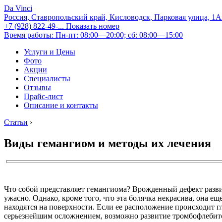
Da Vinci
Россия, Ставропольский край, Кисловодск, Парковая улица, 1
+7 (928) 822-49-...
Показать номер
Время работы: Пн-пт: 08:00—20:00; сб: 08:00—15:00
Услуги и Цены
Фото
Акции
Специалисты
Отзывы
Прайс-лист
Описание и контакты
Статьи
›
Виды гемангиом и методы их лечения
Что собой представляет гемангиома? Врожденный дефект разви
ужасно. Однако, кроме того, что эта болячка некрасива, она е
находятся на поверхности. Если ее расположение происходит г
серьезнейшим осложнением, возможно развитие тромбофлебито