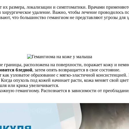
 их размера, локализации и симптоматики. Врачами применяютс
 и хирургическое удаление. Важно, чтобы лечение проводилось п
ивают, что большинство гемангиом не представляют угрозы для 
ие границы, расположена на поверхности, поражает кожу и немн
новится бледной
, затем опять возвращается в свое состояние.
 как узловатое образование с мягко-эластичной консистенцией.
огда опухоль под кожей начинает расти, кожа меняет свой цвет
ашля или крика увеличивается.
жную гемангиому. Распознается в зависимости от преобладания о