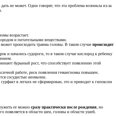
дать не может. Одни говорят, что эта проблема возникла из-за
.
иомы возрастает.
лородом и питательными веществами.
й может происходить травма головы. В таком случае
происходит
ок и начались судороги, то в таком случае кислород к ребенку
лением.
начинают бурыный рост, что способствует появлению этой
оксичной работе, риск появления гемангиомы повышен.
ются сосудистые аномалии.
 сурфакт в легких не сформирован, это и приводит к гипоксии
наружить ее можно
сразу практически после рождения
, но
го появляется в области шеи, головы и области ушей.