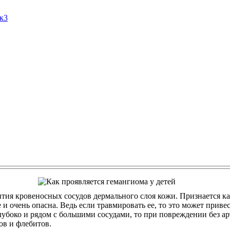
Ак3
тия кровеносных сосудов дермального слоя кожи. Признается к
ще и очень опасна. Ведь если травмировать ее, то это может прив
лубоко и рядом с большими сосудами, то при повреждении без ар
в и флебитов.