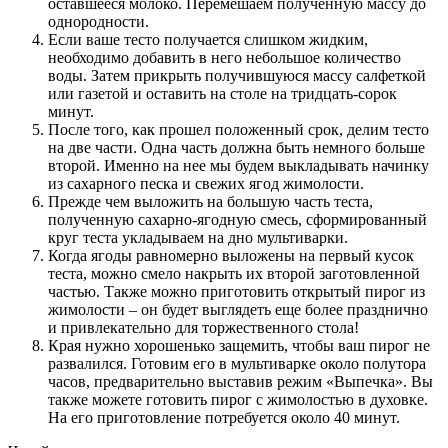
оставшееся молоко. Перемешаем полученную массу до
однородности.
Если ваше тесто получается слишком жидким,
необходимо добавить в него небольшое количество
воды. Затем прикрыть получившуюся массу салфеткой
или газетой и оставить на столе на тридцать-сорок
минут.
После того, как прошел положенный срок, делим тесто
на две части. Одна часть должна быть немного больше
второй. Именно на нее мы будем выкладывать начинку
из сахарного песка и свежих ягод жимолости.
Прежде чем выложить на большую часть теста,
полученную сахарно-ягодную смесь, сформированный
круг теста укладываем на дно мультиварки.
Когда ягоды равномерно выложены на первый кусок
теста, можно смело накрыть их второй заготовленной
частью. Также можно приготовить открытый пирог из
жимолости – он будет выглядеть еще более празднично
и привлекательно для торжественного стола!
Края нужно хорошенько защемить, чтобы ваш пирог не
развалился. Готовим его в мультиварке около полутора
часов, предварительно выставив режим «Выпечка». Вы
также можете готовить пирог с жимолостью в духовке.
На его приготовление потребуется около 40 минут.