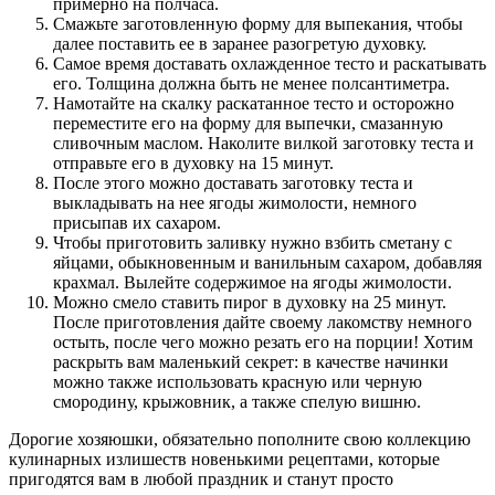
примерно на полчаса.
Смажьте заготовленную форму для выпекания, чтобы
далее поставить ее в заранее разогретую духовку.
Самое время доставать охлажденное тесто и раскатывать
его. Толщина должна быть не менее полсантиметра.
Намотайте на скалку раскатанное тесто и осторожно
переместите его на форму для выпечки, смазанную
сливочным маслом. Наколите вилкой заготовку теста и
отправьте его в духовку на 15 минут.
После этого можно доставать заготовку теста и
выкладывать на нее ягоды жимолости, немного
присыпав их сахаром.
Чтобы приготовить заливку нужно взбить сметану с
яйцами, обыкновенным и ванильным сахаром, добавляя
крахмал. Вылейте содержимое на ягоды жимолости.
Можно смело ставить пирог в духовку на 25 минут.
После приготовления дайте своему лакомству немного
остыть, после чего можно резать его на порции! Хотим
раскрыть вам маленький секрет: в качестве начинки
можно также использовать красную или черную
смородину, крыжовник, а также спелую вишню.
Дорогие хозяюшки, обязательно пополните свою коллекцию
кулинарных излишеств новенькими рецептами, которые
пригодятся вам в любой праздник и станут просто