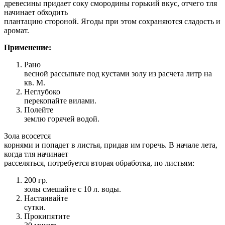
древесины придает соку смородины горький вкус, отчего тля
начинает обходить
плантацию стороной. Ягоды при этом сохраняются сладость и
аромат.
Применение:
Рано
весной рассыпьте под кустами золу из расчета литр на
кв. М.
Неглубоко
перекопайте вилами.
Полейте
землю горячей водой.
Зола всосется
корнями и попадет в листья, придав им горечь. В начале лета,
когда тля начинает
расселяться, потребуется вторая обработка, по листьям:
200 гр.
золы смешайте с 10 л. воды.
Настаивайте
сутки.
Прокипятите