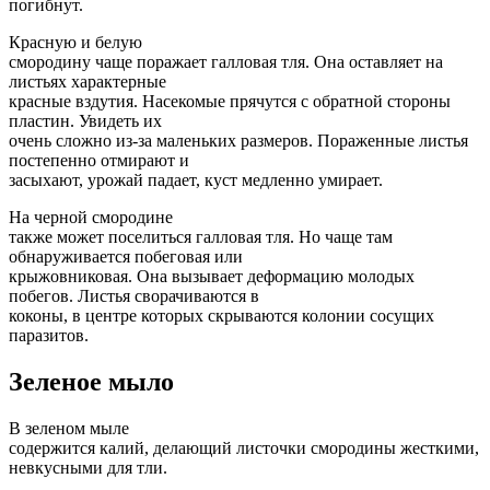
погибнут.
Красную и белую
смородину чаще поражает галловая тля. Она оставляет на
листьях характерные
красные вздутия. Насекомые прячутся с обратной стороны
пластин. Увидеть их
очень сложно из-за маленьких размеров. Пораженные листья
постепенно отмирают и
засыхают, урожай падает, куст медленно умирает.
На черной смородине
также может поселиться галловая тля. Но чаще там
обнаруживается побеговая или
крыжовниковая. Она вызывает деформацию молодых
побегов. Листья сворачиваются в
коконы, в центре которых скрываются колонии сосущих
паразитов.
Зеленое мыло
В зеленом мыле
содержится калий, делающий листочки смородины жесткими,
невкусными для тли.