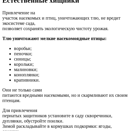
Естественные хищники
Привлечение на
участок насекомых и птиц, уничтожающих тлю, не вредит
экосистеме сада,
позволяет сохранять экологическую чистоту урожая.
Тлю уничтожают мелкие насекомоядные птицы:
воробьи;
пеночки;
синицы;
корольки;
малиновки;
коноплянки;
крапивники.
Они не только сами
питаются вредными насекомыми, но и скармливают их своим
птенцам.
Для привлечения
пернатых защитников установите в саду скворечники,
дуплянки, обустройте поилки.
Зимой раскладывайте в кормушках подкормки: ягоды,