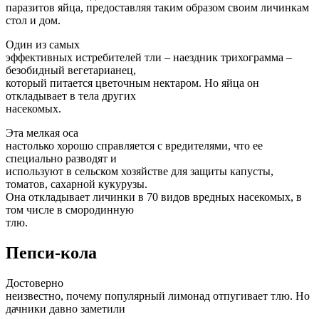
паразитов яйца, предоставляя таким образом своим личинкам
стол и дом.
Один из самых
эффективных истребителей тли – наездник трихограмма –
безобидный вегетарианец,
который питается цветочным нектаром. Но яйца он
откладывает в тела других
насекомых.
Эта мелкая оса
настолько хорошо справляется с вредителями, что ее
специально разводят и
используют в сельском хозяйстве для защиты капусты,
томатов, сахарной кукурузы.
Она откладывает личинки в 70 видов вредных насекомых, в
том числе в смородинную
тлю.
Пепси-кола
Достоверно
неизвестно, почему популярный лимонад отпугивает тлю. Но
дачники давно заметили