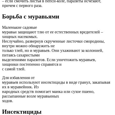
– если смочить листья в пепси-коле, паразиты исчезают,
причем с первого раза.
Борьба с муравьями
Маленькие садовые
муравьи защищают тлю от ее естественных вредителей –
хищных насекомых.
Неслучайно, развернув скрученные листочки смородины,
внутри можно обнаружить не
только тлей, но и муравьев. Они ухаживают за колонией,
питаясь сахаристыми
выделениями паразитов. Если уничтожить муравьев,
хищники постепенно справятся и
с самой тлей.
Для избавления от
муравьев используют инсектициды в виде гранул, закапывая
их в муравейник. Из
народных средств помогает манка или сухое пшено,
рассыпанные возле муравьиных
ходов.
Инсектициды