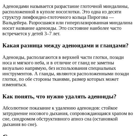
Аденоидами называется разрастание глоточной миндалины,
расположенной в куполе носоглотки. Это одна из десяти
структур лимфоидно-глоточного кольца Пирогова —
Вальдейера. Разросшаяся или гиперплазированная миндалина
носит название аденоиды. Это состояние наиболее часто
встречается у детей 3–7 лет.
Какая разница между аденоидами и гландами?
Аденоиды, располагаются в верхней части глотки, позади
носа и мягкого неба, и в отличие от гланд не заметны
визуально напрямую, без использования специальных
инструментов. А гланды, являются расположенными позади
глотки, по обе стороны тканями, размер которых может
изменяться.
Как понять, что нужно удалять аденоиды?
Абсолютное показание к удалению аденоидов: стойкое
затруднение носового дыхания, сопровождающаяся храпом во
сне, синдромом обструктивного апноэ сна (остановкой
дыхания во сне).