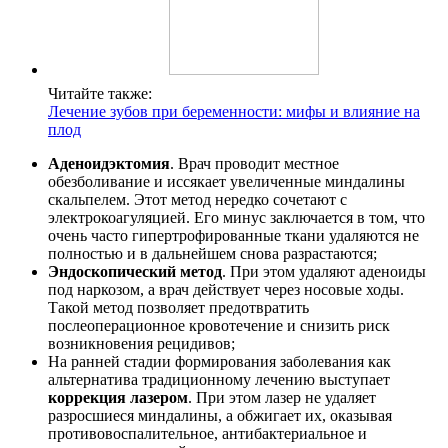
Читайте также:
Лечение зубов при беременности: мифы и влияние на
плод
Аденоидэктомия
. Врач проводит местное
обезболивание и иссякает увеличенные миндалины
скальпелем. Этот метод нередко сочетают с
электрокоагуляцией. Его минус заключается в том, что
очень часто гипертрофированные ткани удаляются не
полностью и в дальнейшем снова разрастаются;
Эндоскопический метод
. При этом удаляют аденоиды
под наркозом, а врач действует через носовые ходы.
Такой метод позволяет предотвратить
послеоперационное кровотечение и снизить риск
возникновения рецидивов;
На ранней стадии формирования заболевания как
альтернатива традиционному лечению выступает
коррекция лазером
. При этом лазер не удаляет
разросшиеся миндалины, а обжигает их, оказывая
противовоспалительное, антибактериальное и