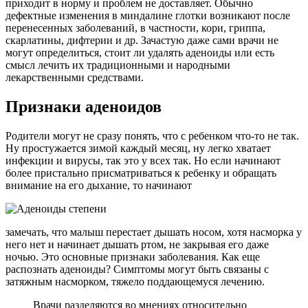
приходит в норму и проблем не доставляет. Обычно
дефектные изменения в миндалине глотки возникают после
перенесенных заболеваний, в частности, кори, гриппа,
скарлатины, дифтерии и др. Зачастую даже сами врачи не
могут определиться, стоит ли удалять аденоиды или есть
смысл лечить их традиционными и народными
лекарственными средствами.
Признаки аденоидов
Родители могут не сразу понять, что с ребенком что-то не так.
Ну простужается зимой каждый месяц, ну легко хватает
инфекции и вирусы, так это у всех так. Но если начинают
более пристально присматриваться к ребенку и обращать
внимание на его дыхание, то начинают
замечать, что малыш перестает дышать носом, хотя насморка у
него нет и начинает дышать ртом, не закрывая его даже
ночью. Это основные признаки заболевания. Как еще
распознать аденоиды? Симптомы могут быть связаны с
затяжным насморком, тяжело поддающемуся лечению.
Врачи разделяются во мнениях относительно