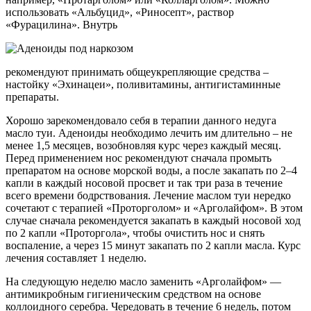
использовать «Альбуцид», «Риносепт», раствор
«Фурацилина». Внутрь
рекомендуют принимать общеукрепляющие средства –
настойку «Эхинацеи», поливитамины, антигистаминные
препараты.
Хорошо зарекомендовало себя в терапии данного недуга
масло туи. Аденоиды необходимо лечить им длительно – не
менее 1,5 месяцев, возобновляя курс через каждый месяц.
Перед применением нос рекомендуют сначала промыть
препаратом на основе морской воды, а после закапать по 2–4
капли в каждый носовой просвет и так три раза в течение
всего времени бодрствования. Лечение маслом туи нередко
сочетают с терапией «Проторголом» и «Арголайфом». В этом
случае сначала рекомендуется закапать в каждый носовой ход
по 2 капли «Проторгола», чтобы очистить нос и снять
воспаление, а через 15 минут закапать по 2 капли масла. Курс
лечения составляет 1 неделю.
На следующую неделю масло заменить «Арголайфом» —
антимикробным гигиеническим средством на основе
коллоидного серебра. Чередовать в течение 6 недель, потом