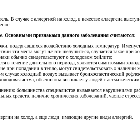
ль. В случае с аллергией на холод, в качестве аллергена выступ
еное.
е.
Основными признаками данного заболевания считаются:
ожи, подергавшихся воздействию холодных температур. Именует
твии эти места могут начать шелушиться, случается такое при х
наки обычно свидетельствуют о холодовом хейлите;
еся в течение длительного периода, являются симптомами холод
ие при попадании в тепло, могут свидетельствовать о наличии 
м случае холодный воздух вызывает бронхоспастический рефлек
холодовая астма, обычно она возникает у людей с астматически
о мнению большинства специалистов вызывается нарушениями ра
ьных средств, наличие хронических заболеваний, частые стресс
лергии на холод, а еще люди, имеющие другие виды аллергий.