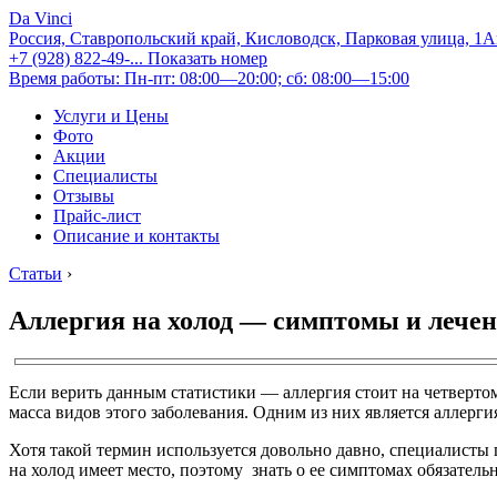
Da Vinci
Россия, Ставропольский край, Кисловодск, Парковая улица, 1
+7 (928) 822-49-...
Показать номер
Время работы: Пн-пт: 08:00—20:00; сб: 08:00—15:00
Услуги и Цены
Фото
Акции
Специалисты
Отзывы
Прайс-лист
Описание и контакты
Статьи
›
Аллергия на холод — симптомы и лечен
Если верить данным статистики — аллергия стоит на четвертом
масса видов этого заболевания. Одним из них является аллергия
Хотя такой термин используется довольно давно, специалисты 
на холод имеет место, поэтому знать о ее симптомах обязательн