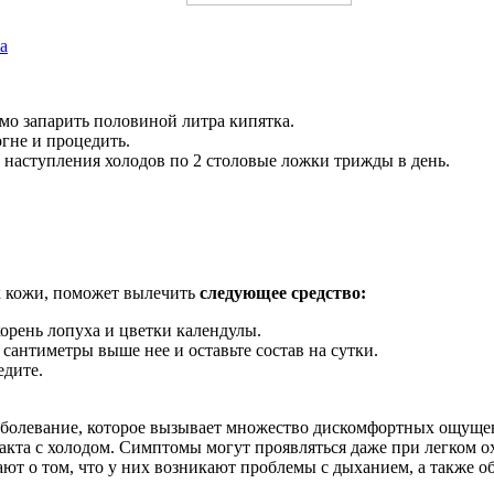
а
имо запарить половиной литра кипятка.
гне и процедить.
о наступления холодов по 2 столовые ложки трижды в день.
ах кожи, поможет вылечить
следующее средство:
орень лопуха и цветки календулы.
сантиметры выше нее и оставьте состав на сутки.
едите.
заболевание, которое вызывает множество дискомфортных ощуще
такта с холодом. Симптомы могут проявляться даже при легком 
ют о том, что у них возникают проблемы с дыханием, а также о