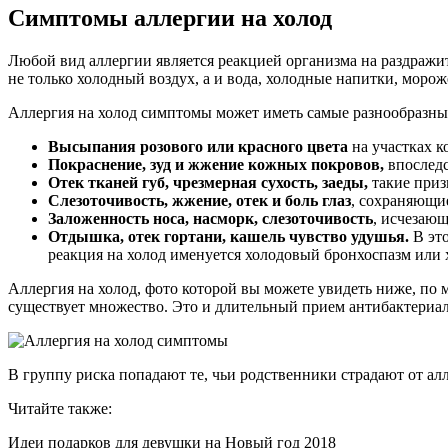
Симптомы аллергии на холод
Любой вид аллергии является реакцией организма на раздражите
не только холодный воздух, а и вода, холодные напитки, морож
Аллергия на холод симптомы может иметь самые разнообразны
Высыпания розового или красного цвета
на участках к
Покраснение, зуд и жжение кожных покровов,
впоследс
Отек тканей губ, чрезмерная сухость, заеды,
такие приз
Слезоточивость, жжение, отек и боль глаз
, сохраняющи
Заложенность носа, насморк, слезоточивость
, исчезающ
Отдышка, отек гортани, кашель чувство удушья.
В это
реакция на холод именуется холодовый бронхоспазм или 
Аллергия на холод, фото которой вы можете увидеть ниже, п
существует множество. Это и длительный прием антибактериал
В группу риска попадают те, чьи родственники страдают от ал
Читайте также:
Идеи подарков для девушки на Новый год 2018