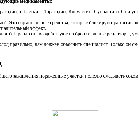
следующие медикаменты:
ратадин, таблетки – Лоратадин, Клемастин, Супрастин). Они уст
ан). Это гормональные средства, которые блокируют развитие а
спалительный эффект.
ллин). Препараты воздействуют на бронхиальные рецепторы, ус
олод правильно, вам должен объяснить специалист. Только он с
д
йшего заживления пораженные участки полезно смазывать соком а