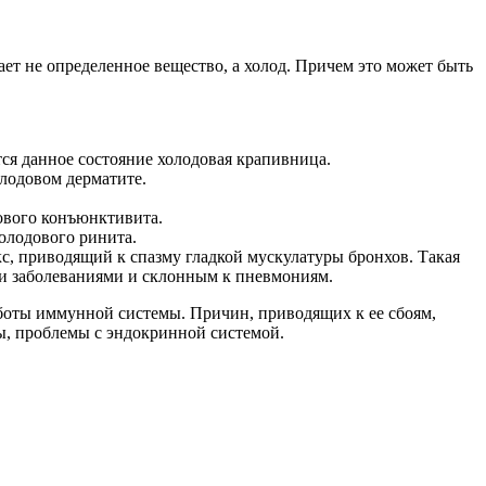
ает не определенное вещество, а холод. Причем это может быть
ся данное состояние холодовая крапивница.
олодовом дерматите.
ового конъюнктивита.
холодового ринита.
с, приводящий к спазму гладкой мускулатуры бронхов. Такая
ми заболеваниями и склонным к пневмониям.
боты иммунной системы. Причин, приводящих к ее сбоям,
ы, проблемы с эндокринной системой.