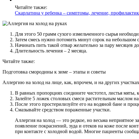
Читайте также:
Скарлатина у ребенка – симптомы, лечение, профилактик
Для этого 50 грамм сухого измельченного сырья необход
Затем смесь нужно потомить минут сорок на небольшом о
Начинать пить такой отвар желательно за пару месяцев д
Длительность лечения – 2 месяца.
Читайте также:
Подготовка смородины к зиме – этапы и советы
Аллергию на холод на лице, как, впрочем, и на других участк
В равных пропорциях соедините чистотел, листья мяты, к
Залейте 5 ложек столовых смеси растительным маслом на 
После этого простерилизуйте его на водяной бане и проц
Смазывайте средством пораженные участки.
Аллергия на холод — это редкое, но весьма неприятное 
появление покраснений, зуда и отеков на коже после кон
при контакте с холодной водой. Многие пациенты сообща