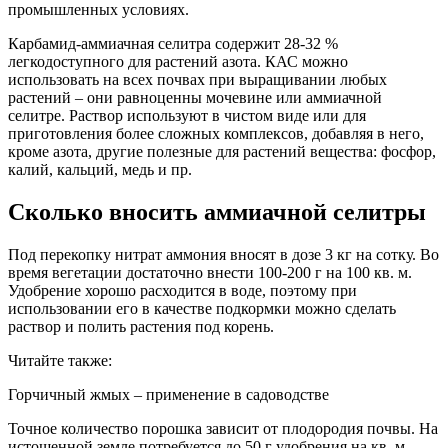
промышленных условиях.
Карбамид-аммиачная селитра содержит 28-32 %
легкодоступного для растений азота. КАС можно
использовать на всех почвах при выращивании любых
растений – они равноценны мочевине или аммиачной
селитре. Раствор используют в чистом виде или для
приготовления более сложных комплексов, добавляя в него,
кроме азота, другие полезные для растений вещества: фосфор,
калий, кальций, медь и пр.
Сколько вносить аммиачной селитры
Под перекопку нитрат аммония вносят в дозе 3 кг на сотку. Во
время вегетации достаточно внести 100-200 г на 100 кв. м.
Удобрение хорошо расходится в воде, поэтому при
использовании его в качестве подкормки можно сделать
раствор и полить растения под корень.
Читайте также:
Горчичный жмых – применение в садоводстве
Точное количество порошка зависит от плодородия почвы. На
истощенной земле потребуется до 50 г удобрения на кв. м.