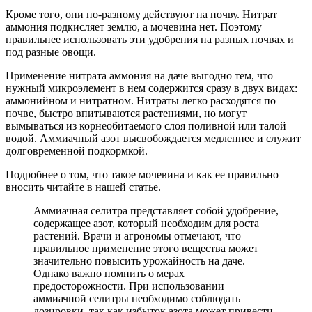
Кроме того, они по-разному действуют на почву. Нитрат
аммония подкисляет землю, а мочевина нет. Поэтому
правильнее использовать эти удобрения на разных почвах и
под разные овощи.
Применение нитрата аммония на даче выгодно тем, что
нужный микроэлемент в нем содержится сразу в двух видах:
аммонийном и нитратном. Нитраты легко расходятся по
почве, быстро впитываются растениями, но могут
вымываться из корнеобитаемого слоя поливной или талой
водой. Аммиачный азот высвобождается медленнее и служит
долговременной подкормкой.
Подробнее о том, что такое мочевина и как ее правильно
вносить читайте в нашей статье.
Аммиачная селитра представляет собой удобрение,
содержащее азот, который необходим для роста
растений. Врачи и агрономы отмечают, что
правильное применение этого вещества может
значительно повысить урожайность на даче.
Однако важно помнить о мерах
предосторожности. При использовании
аммиачной селитры необходимо соблюдать
дозировки, так как избыток азота может привести