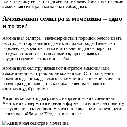
почв, поэтому ее часто применяют на даче. Узнайте, что такое
аммиачная селитра и когда она необходима.
Аммиачная селитра и мочевина – одно
и то же?
Аммиачная селитра – мелкозернистый порошок белого цвета,
быстро растворяющийся даже в холодной воде. Вещество
горючее, взрывчатое, легко впитывает водяные пары из
воздуха и после этого слеживается, превращаясь в
трудноразделимые комки и глыбы.
Аммиачную селитру называют нитратом аммония или
аммонийной селитрой, но не мочевиной. С точки зрения
обычного дачника, далекого от химии и агрономии, мочевина
и селитра одинаковы, так как оба вещества являются
азотными удобрениями.
Химически же это два разных неорганических соединения.
Азот в них содержится в разной форме, что влияет на полноту
его усвоения растениями. В мочевине больше действующего
вещества – 46%, а не 35%, как в селитре.