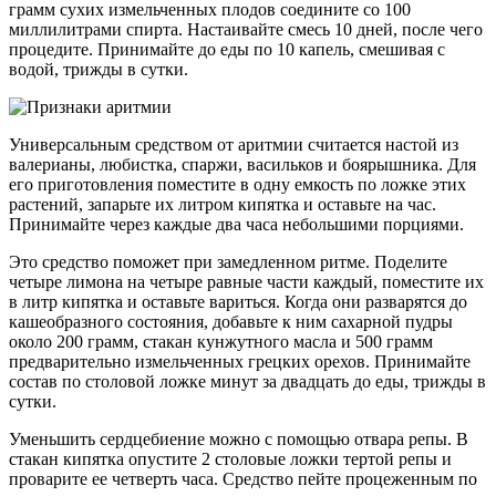
грамм сухих измельченных плодов соедините со 100
миллилитрами спирта. Настаивайте смесь 10 дней, после чего
процедите. Принимайте до еды по 10 капель, смешивая с
водой, трижды в сутки.
Универсальным средством от аритмии считается настой из
валерианы, любистка, спаржи, васильков и боярышника. Для
его приготовления поместите в одну емкость по ложке этих
растений, запарьте их литром кипятка и оставьте на час.
Принимайте через каждые два часа небольшими порциями.
Это средство поможет при замедленном ритме. Поделите
четыре лимона на четыре равные части каждый, поместите их
в литр кипятка и оставьте вариться. Когда они разварятся до
кашеобразного состояния, добавьте к ним сахарной пудры
около 200 грамм, стакан кунжутного масла и 500 грамм
предварительно измельченных грецких орехов. Принимайте
состав по столовой ложке минут за двадцать до еды, трижды в
сутки.
Уменьшить сердцебиение можно с помощью отвара репы. В
стакан кипятка опустите 2 столовые ложки тертой репы и
проварите ее четверть часа. Средство пейте процеженным по