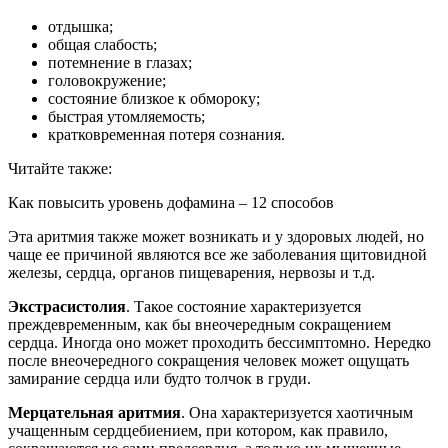
отдышка;
общая слабость;
потемнение в глазах;
головокружение;
состояние близкое к обмороку;
быстрая утомляемость;
кратковременная потеря сознания.
Читайте также:
Как повысить уровень дофамина – 12 способов
Эта аритмия также может возникать и у здоровых людей, но
чаще ее причиной являются все же заболевания щитовидной
железы, сердца, органов пищеварения, нервозы и т.д.
Экстрасистолия
. Такое состояние характеризуется
преждевременным, как бы внеочередным сокращением
сердца. Иногда оно может проходить бессимптомно. Нередко
после внеочередного сокращения человек может ощущать
замирание сердца или будто толчок в груди.
Мерцательная аритмия
. Она характеризуется хаотичным
учащенным сердцебиением, при котором, как правило,