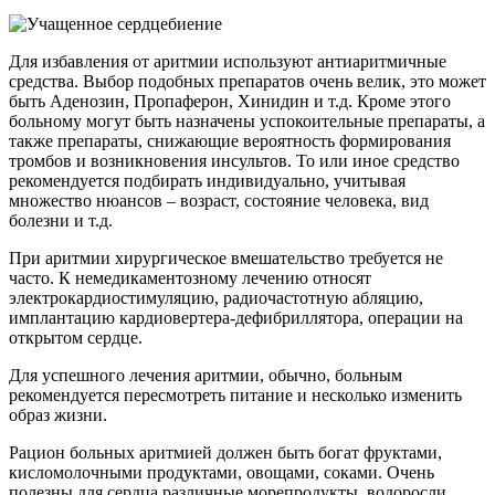
Для избавления от аритмии используют антиаритмичные
средства. Выбор подобных препаратов очень велик, это может
быть Аденозин, Пропаферон, Хинидин и т.д. Кроме этого
больному могут быть назначены успокоительные препараты, а
также препараты, снижающие вероятность формирования
тромбов и возникновения инсультов. То или иное средство
рекомендуется подбирать индивидуально, учитывая
множество нюансов – возраст, состояние человека, вид
болезни и т.д.
При аритмии хирургическое вмешательство требуется не
часто. К немедикаментозному лечению относят
электрокардиостимуляцию, радиочастотную абляцию,
имплантацию кардиовертера-дефибриллятора, операции на
открытом сердце.
Для успешного лечения аритмии, обычно, больным
рекомендуется пересмотреть питание и несколько изменить
образ жизни.
Рацион больных аритмией должен быть богат фруктами,
кисломолочными продуктами, овощами, соками. Очень
полезны для сердца различные морепродукты, водоросли,