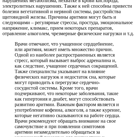
нарушениях метаболизма, нехватке в крови кислорода,
электролитных нарушениях. Также к ней способны привести
болезни вегетативной и нервной системы, расстройства
щитовидной железы. Причины аритмии могут быть и
следующими – регулярные стрессы, простуда, эмоциональное
напряжение, климакс, прием некоторых препаратов,
отравление алкоголем, чрезмерные физические нагрузки и т.д.
Врачи отмечают, что учащенное сердцебиение,
или аритмия, может иметь множество причин.
Одной из наиболее распространенных является
стресс, который вызывает выброс адреналина и,
как следствие, учащение сердечных сокращений.
Также специалисты указывают на влияние
физических нагрузок и недостаток сна, которые
могут приводить к перегрузке сердечно-
сосудистой системы. Кроме того, врачи
подчеркивают, что некоторые заболевания, такие
как гипертония и диабет, могут способствовать
развитию аритмии. Важным фактором является и
употребление кофеина, алкоголя, а также курение,
которые негативно сказываются на работе сердца.
Врачи рекомендуют обращать внимание на свое
самочувствие и при появлении симптомов
аритмии незамедлительно обращаться за