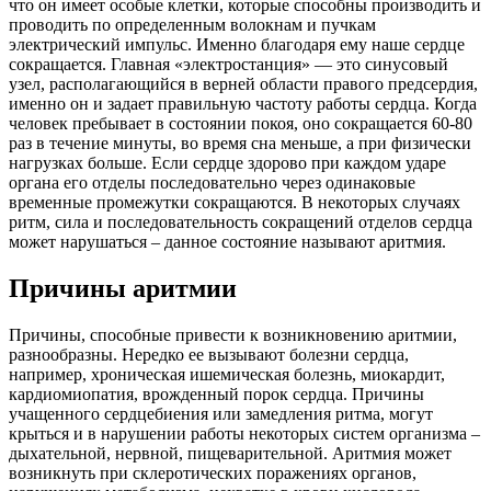
что он имеет особые клетки, которые способны производить и
проводить по определенным волокнам и пучкам
электрический импульс. Именно благодаря ему наше сердце
сокращается. Главная «электростанция» — это синусовый
узел, располагающийся в верней области правого предсердия,
именно он и задает правильную частоту работы сердца. Когда
человек пребывает в состоянии покоя, оно сокращается 60-80
раз в течение минуты, во время сна меньше, а при физически
нагрузках больше. Если сердце здорово при каждом ударе
органа его отделы последовательно через одинаковые
временные промежутки сокращаются. В некоторых случаях
ритм, сила и последовательность сокращений отделов сердца
может нарушаться – данное состояние называют аритмия.
Причины аритмии
Причины, способные привести к возникновению аритмии,
разнообразны. Нередко ее вызывают болезни сердца,
например, хроническая ишемическая болезнь, миокардит,
кардиомиопатия, врожденный порок сердца. Причины
учащенного сердцебиения или замедления ритма, могут
крыться и в нарушении работы некоторых систем организма –
дыхательной, нервной, пищеварительной. Аритмия может
возникнуть при склеротических поражениях органов,