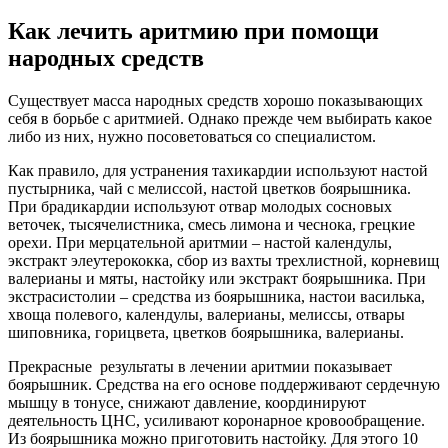
Как лечить аритмию при помощи
народных средств
Существует масса народных средств хорошо показывающих
себя в борьбе с аритмией. Однако прежде чем выбирать какое
либо из них, нужно посоветоваться со специалистом.
Как правило, для устранения тахикардии используют настой
пустырника, чай с мелиссой, настой цветков боярышника.
При брадикардии используют отвар молодых сосновых
веточек, тысячелистника, смесь лимона и чеснока, грецкие
орехи. При мерцательной аритмии – настой календулы,
экстракт элеутерококка, сбор из вахты трехлистной, корневищ
валерианы и мяты, настойку или экстракт боярышника. При
экстрасистолии – средства из боярышника, настои василька,
хвоща полевого, календулы, валерианы, мелиссы, отвары
шиповника, горицвета, цветков боярышника, валерианы.
Прекрасные результаты в лечении аритмии показывает
боярышник. Средства на его основе поддерживают сердечную
мышцу в тонусе, снижают давление, координируют
деятельность ЦНС, усиливают коронарное кровообращение.
Из боярышника можно приготовить настойку. Для этого 10