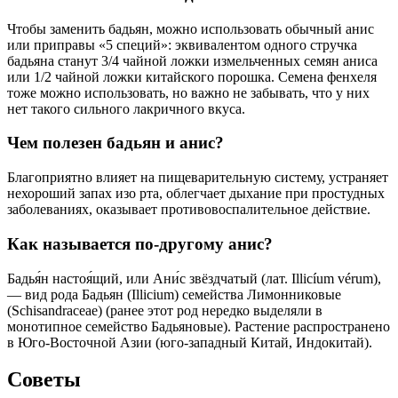
Чтобы заменить бадьян, можно использовать обычный анис
или приправы «5 специй»: эквивалентом одного стручка
бадьяна станут 3/4 чайной ложки измельченных семян аниса
или 1/2 чайной ложки китайского порошка. Семена фенхеля
тоже можно использовать, но важно не забывать, что у них
нет такого сильного лакричного вкуса.
Чем полезен бадьян и анис?
Благоприятно влияет на пищеварительную систему, устраняет
нехороший запах изо рта, облегчает дыхание при простудных
заболеваниях, оказывает противовоспалительное действие.
Как называется по-другому анис?
Бадья́н настоя́щий, или Ани́с звёздчатый (лат. Illicíum vérum),
— вид рода Бадьян (Illicium) семейства Лимонниковые
(Schisandraceae) (ранее этот род нередко выделяли в
монотипное семейство Бадьяновые). Растение распространено
в Юго-Восточной Азии (юго-западный Китай, Индокитай).
Советы