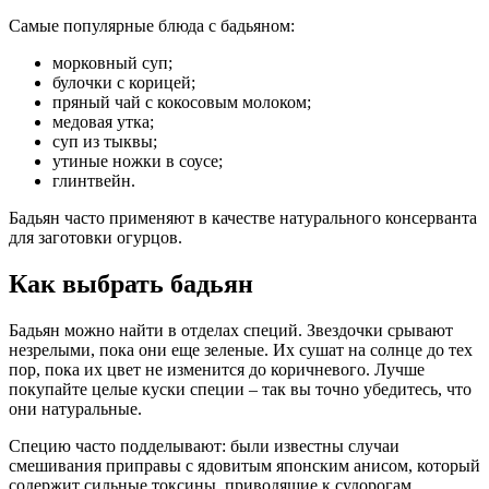
Самые популярные блюда с бадьяном:
морковный суп;
булочки с корицей;
пряный чай с кокосовым молоком;
медовая утка;
суп из тыквы;
утиные ножки в соусе;
глинтвейн.
Бадьян часто применяют в качестве натурального консерванта
для заготовки огурцов.
Как выбрать бадьян
Бадьян можно найти в отделах специй. Звездочки срывают
незрелыми, пока они еще зеленые. Их сушат на солнце до тех
пор, пока их цвет не изменится до коричневого. Лучше
покупайте целые куски специи – так вы точно убедитесь, что
они натуральные.
Специю часто подделывают: были известны случаи
смешивания приправы с ядовитым японским анисом, который
содержит сильные токсины, приводящие к судорогам,