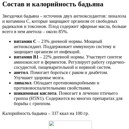
Состав и калорийность бадьяна
Звездочки бадьяна – источник двух антиоксидантов: линалола
и витамина С, которые защищают организм от свободных
радикалов и токсинов. Плод содержит эфирные масла, больше
всего в нем анетола – около 85%.
витамин С
– 23% дневной нормы. Мощный
антиоксидант. Поддерживает иммунную систему и
защищает организм от инфекций.
витамин В1
– 22% дневной нормы. Участвует синтезе
аминокислот и ферментов. Регулирует работу сердечно-
сосудистой, пищеварительной и нервной систем.
анетол
. Помогает бороться с раком и диабетом.
Улучшает здоровье мозга.
линалол
. Обладает противомикробными и
противовоспалительными свойствами.
шикимовая кислота
. Помогает в лечении птичьего
гриппа (H5N1). Содержится во многих препаратах для
борьбы с гриппом.
Калорийность бадьяна – 337 ккал на 100 гр.