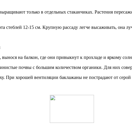
выращивают только в отдельных стаканчиках. Растения пересажи
ота стеблей 12-15 см. Крупную рассаду легче высаживать, она л
и
 вынося на балкон, где они привыкнут к прохладе и яркому солнц
глинистые почвы с большим количеством органики. Для них сове
ху. При хорошей вентиляции баклажаны не пострадают от серой