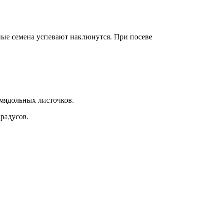
енные семена успевают наклюнутся. При посеве
емядольных листочков.
градусов.