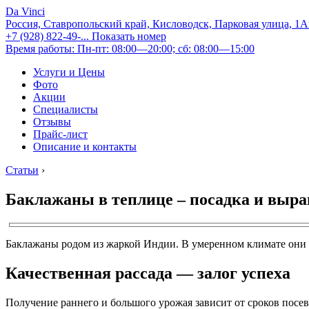
Da Vinci
Россия, Ставропольский край, Кисловодск, Парковая улица, 1
+7 (928) 822-49-...
Показать номер
Время работы: Пн-пт: 08:00—20:00; сб: 08:00—15:00
Услуги и Цены
Фото
Акции
Специалисты
Отзывы
Прайс-лист
Описание и контакты
Статьи
›
Баклажаны в теплице – посадка и выр
Баклажаны родом из жаркой Индии. В умеренном климате они 
Качественная рассада — залог успеха
Получение раннего и большого урожая зависит от сроков посев