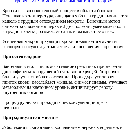
Уровень ХГЧ в моче после имплантации по дням
Бронхит
—
воспалительный процесс в области бронхов.
Повышается температура, ощущается боль в груди, начинается
кашель с трудным отхождением мокроты. Баночный метод
снимает воспаление в первые 3 дня болезни: уменьшает боли
в грудной клетке, разжижает слизь и вызывает ее отток.
Усиленная микроциркуляция крови повышает иммунитет,
расширяет сосуды и устраняет очаги воспаления в организме.
При остеохондрозе
Баночный метод – вспомогательное средство в при лечении
дистрофических нарушений суставов и хрящей. Устраняет
боль и улучшает общее состояние. Процедура усиливает
приток крови, расслабляет мышцы, снимает спазмы, улучшает
метаболизм на клеточном уровне, активизирует работу
внутренних органов.
Процедуру нельзя проводить без консультации врача-
невролога.
При радикулите и миозите
З
аболевания, связанные с воспалением нервных корешков и