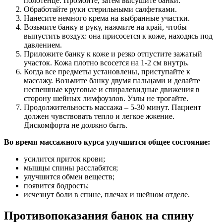
полотенце. Промойте, затем высушите банки.
Обработайте руки стерильными салфетками.
Нанесите немного крема на выбранные участки.
Возьмите банку в руку, нажмите на край, чтобы
выпустить воздух: она присосется к коже, находясь под
давлением.
Приложите банку к коже и резко отпустите зажатый
участок. Кожа плотно всосется на 1-2 см внутрь.
Когда все предметы установлены, приступайте к
массажу. Возьмите банку двумя пальцами и делайте
неспешные круговые и спиралевидные движения в
сторону шейных лимфоузлов. Узлы не трогайте.
Продолжительность массажа – 5-30 минут. Пациент
должен чувствовать тепло и легкое жжение.
Дискомфорта не должно быть.
Во время массажного курса улучшится общее состояние:
усилится приток крови;
мышцы спины расслабятся;
улучшится обмен веществ;
появится бодрость;
исчезнут боли в спине, плечах и шейном отделе.
Противопоказания банок на спину