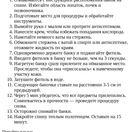
спине
.
Избегайте область лопаток, почек и
позвоночника.
Подготовьте место для процедуры и обработайте
инструменты.
Вымойте руки с мылом или протрите антисептиком.
Нанесите крем, чтобы избежать попадания кислорода.
Намотайте немного ваты на стержень.
Обмокните стержень с ватой в спирте или антисептике,
отожмите жидкость по краям.
Одновременно держите банку и поджигайте фитиль.
Введите фитилек в банку не больше, чем на 3 секунды.
Нагретую банку сразу прилепите на обмазанное место.
Проследите, чтобы она «присосалась» к намеченному
участку кожи.
Затушите фитиль в воде.
Следующие баночки ставьте на расстоянии 3-5 см от
предыдущей.
Через 5 мин убедитесь, что все предметы прилепились.
Сомневаетесь в прочности — проведите процедуру
снова.
Осторожно снимайте банки.
Накройте спину теплым полотенцем. Оставьте на 15
минут.
Читайте также: