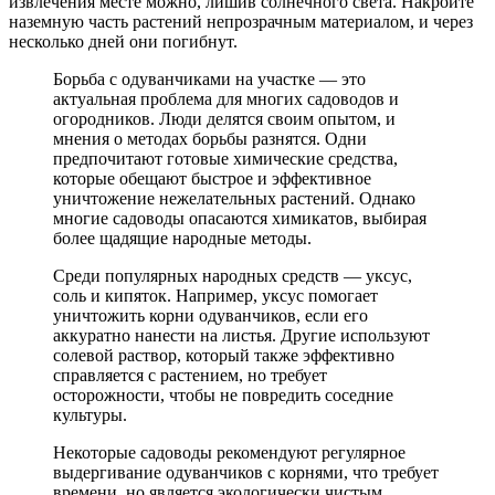
извлечения месте можно, лишив солнечного света. Накройте
наземную часть растений непрозрачным материалом, и через
несколько дней они погибнут.
Борьба с одуванчиками на участке — это
актуальная проблема для многих садоводов и
огородников. Люди делятся своим опытом, и
мнения о методах борьбы разнятся. Одни
предпочитают готовые химические средства,
которые обещают быстрое и эффективное
уничтожение нежелательных растений. Однако
многие садоводы опасаются химикатов, выбирая
более щадящие народные методы.
Среди популярных народных средств — уксус,
соль и кипяток. Например, уксус помогает
уничтожить корни одуванчиков, если его
аккуратно нанести на листья. Другие используют
солевой раствор, который также эффективно
справляется с растением, но требует
осторожности, чтобы не повредить соседние
культуры.
Некоторые садоводы рекомендуют регулярное
выдергивание одуванчиков с корнями, что требует
времени, но является экологически чистым