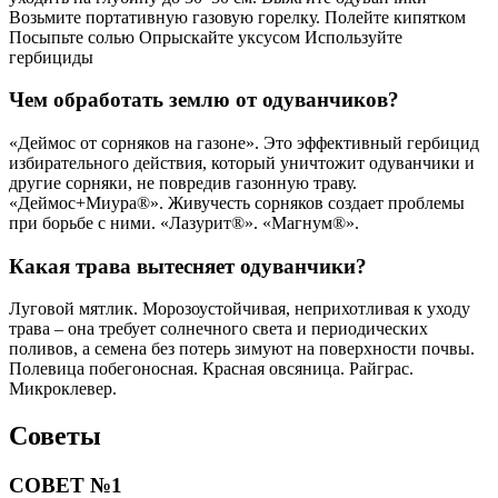
Возьмите портативную газовую горелку. Полейте кипятком
Посыпьте солью Опрыскайте уксусом Используйте
гербициды
Чем обработать землю от одуванчиков?
«Деймос от сорняков на газоне». Это эффективный гербицид
избирательного действия, который уничтожит одуванчики и
другие сорняки, не повредив газонную траву.
«Деймос+Миура®». Живучесть сорняков создает проблемы
при борьбе с ними. «Лазурит®». «Магнум®».
Какая трава вытесняет одуванчики?
Луговой мятлик. Морозоустойчивая, неприхотливая к уходу
трава – она требует солнечного света и периодических
поливов, а семена без потерь зимуют на поверхности почвы.
Полевица побегоносная. Красная овсяница. Райграс.
Микроклевер.
Советы
СОВЕТ №1