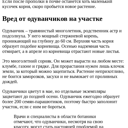
Если после прополки в почве останется хоть маленький
кусочек корня, скоро пробьется новое растение.
Вред от одуванчиков на участке
Одуванчик – травянистый многолетник, родственник астр и
подсолнуха. У него мощный стержневой корень,
проникающий на глубину до 60 см. Верхняя часть корня
образует подобие корневища. Осенью надземная часть
отмирает, а в апреле из корневища отрастают новые листья.
Это многолетний сорняк. Он может вырасти на любом месте:
клумбе, газоне и грядке. Для прорастания нужен лишь клочок
земли, за который можно зацепиться. Растение неприхотливо,
не боится заморозков, засухи и не вымокает от проливных
дождей.
Одуванчики цветут в мае, но отдельные экземпляры
зацветают до поздней осени. Одуванчик ежегодно образует
более 200 семян-парашютиков, поэтому быстро заполонит
участок, если с ним не бороться.
Врачи и специалисты в области ботаники
отмечают, что одуванчики, несмотря на свою
красоту, могут стать настоящей проблемой на