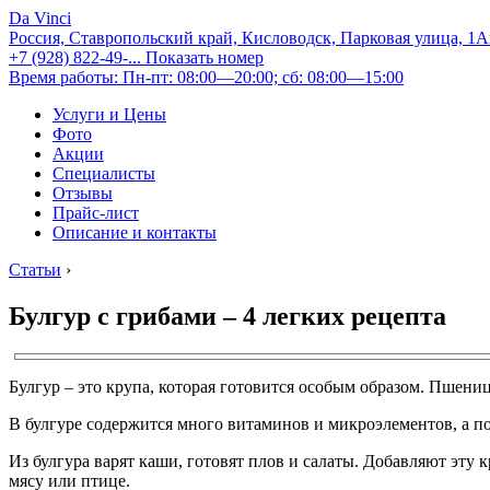
Da Vinci
Россия, Ставропольский край, Кисловодск, Парковая улица, 1
+7 (928) 822-49-...
Показать номер
Время работы: Пн-пт: 08:00—20:00; сб: 08:00—15:00
Услуги и Цены
Фото
Акции
Специалисты
Отзывы
Прайс-лист
Описание и контакты
Статьи
›
Булгур с грибами – 4 легких рецепта
Булгур – это крупа, которая готовится особым образом. Пшениц
В булгуре содержится много витаминов и микроэлементов, а по 
Из булгура варят каши, готовят плов и салаты. Добавляют эту
мясу или птице.