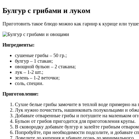
Булгур с грибами и луком
Приготовить такое блюдо можно как гарнир к курице или туше
Ингредиенты:
сушеные грибы – 50 гр.;
булгур – 1 стакан;
овощной бульон – 2 стакана;
лук – 1-2 шт.;
зелень – 1-2 веточки;
соль, специи.
Приготовление:
Сухие белые грибы замочите в теплой воде примерно на п
Лук нужно почистить, нашинковать полукольцами и обжа
Добавьте отваренные грибы и потушите на маленьком огн
Бульон от грибов пригодится для приготовления крупы.
В сковородку добавьте булгур и залейте грибным отваром
Попробуйте, при необходимости подсолите, и добавьте с
Доведите до кипения и убавьте огонь до минимального.