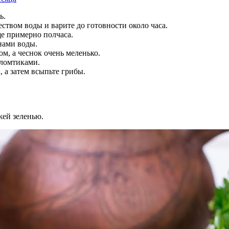
ь.
ством воды и варите до готовности около часа.
ще примерно полчаса.
анами воды.
м, а чеснок очень меленько.
ломтиками.
 а затем всыпьте грибы.
жей зеленью.