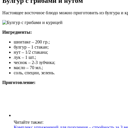
Булгур с грибами и нутом
Настоящее восточное блюдо можно приготовить из булгура и кр
Ингредиенты:
шиитаке – 200 гр.;
булгур – 1 стакан;
нут – 1/2 стакана;
лук – 1 шт.;
чеснок – 2-3 зубчика;
масло – 70 мл.;
соль, специи, зелень.
Приготовление:
Читайте также:
Комплекс упражнений для похудения – стройность за 3 м