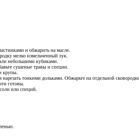
астинками и обжарить на масле.
ородку мелко измельченный лук.
зали небольшими кубиками.
бавьте сушеные травы и специи.
и крупы.
м нарезать тонкими дольками. Обжарьте на отдельной сковородке
чти готовы.
соли или специй.
ленью.