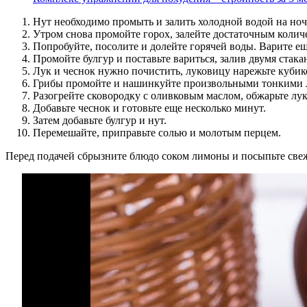
Нут необходимо промыть и залить холодной водой на ноч
Утром снова промойте горох, залейте достаточным количе
Попробуйте, посолите и долейте горячей воды. Варите е
Промойте булгур и поставьте вариться, залив двумя стак
Лук и чеснок нужно почистить, луковицу нарежьте кубико
Грибы промойте и нашинкуйте произвольными тонкими 
Разогрейте сковородку с оливковым маслом, обжарьте лук,
Добавьте чеснок и готовьте еще несколько минут.
Затем добавьте булгур и нут.
Перемешайте, приправьте солью и молотым перцем.
Перед подачей сбрызните блюдо соком лимоны и посыпьте све