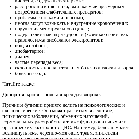
кислоты, содержащейся в рвоте;
расстройства кишечника, вызываемые чрезмерным
потреблением слабительных препаратов;
проблемы с почками и печенью;
иногда могут возникать и внутренние кровотечения;
нарушения менструального цикла;
подергивания мышц и судороги (возникают они, как
правило, из-за дисбаланса электролитов);
общая слабость;
дисбактериоз;
диарея;
частые перепады веса;
склонность к воспалительным болезням глотки и горла.
болезни сердца.
Читайте также:
Донорство крови – польза и вред для здоровья
Причины булимии принято делить на психологические и
физиологические. Она может развиться вследствие,
психических заболеваний, обменных нарушений,
гормональных расстройств, а также функциональных или
органических расстройств ЦНС. Например, болезнь может
возникнуть из-за черепно-мозговых травм, эпилепсии,
опухолей, метаболического синдрома, психопатии,