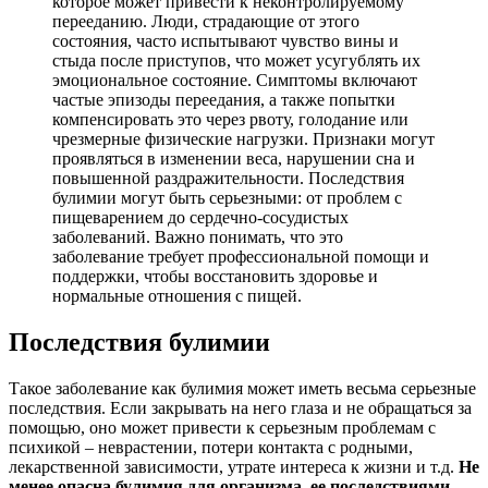
которое может привести к неконтролируемому
перееданию. Люди, страдающие от этого
состояния, часто испытывают чувство вины и
стыда после приступов, что может усугублять их
эмоциональное состояние. Симптомы включают
частые эпизоды переедания, а также попытки
компенсировать это через рвоту, голодание или
чрезмерные физические нагрузки. Признаки могут
проявляться в изменении веса, нарушении сна и
повышенной раздражительности. Последствия
булимии могут быть серьезными: от проблем с
пищеварением до сердечно-сосудистых
заболеваний. Важно понимать, что это
заболевание требует профессиональной помощи и
поддержки, чтобы восстановить здоровье и
нормальные отношения с пищей.
Последствия булимии
Такое заболевание как булимия может иметь весьма серьезные
последствия. Если закрывать на него глаза и не обращаться за
помощью, оно может привести к серьезным проблемам с
психикой – неврастении, потери контакта с родными,
лекарственной зависимости, утрате интереса к жизни и т.д.
Не
менее опасна булимия для организма, ее последствиями