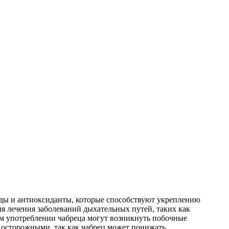
иды и антиоксиданты, которые способствуют укреплению
я лечения заболеваний дыхательных путей, таких как
ом употреблении чабреца могут возникнуть побочные
ь осторожными, так как чабрец может понижать