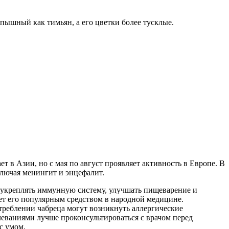
пышный как тимьян, а его цветки более тусклые.
 в Азии, но с мая по август проявляет активность в Европе. В
ключая менингит и энцефалит.
 укреплять иммунную систему, улучшать пищеварение и
ет его популярным средством в народной медицине.
треблении чабреца могут возникнуть аллергические
еваниями лучше проконсультироваться с врачом перед
с умом.