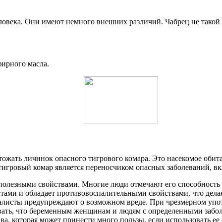
ловека. Они имеют немного внешних различий. Чабрец не такой 
фирного масла.
ожать личинок опасного тигрового комара. Это насекомое обитает
 тигровый комар является переносчиком опасных заболеваний, в
полезными свойствами. Многие люди отмечают его способность
тами и обладает противовоспалительными свойствами, что дела
иалисты предупреждают о возможном вреде. При чрезмерном упо
вать, что беременным женщинам и людям с определенными забол
ва, которая может принести много пользы, если использовать ее 