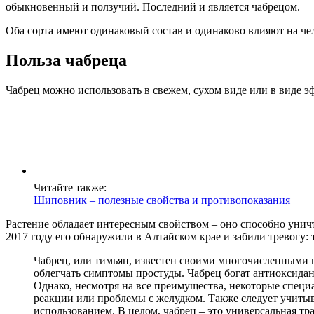
обыкновенный и ползучий. Последний и является чабрецом.
Оба сорта имеют одинаковый состав и одинаково влияют на че
Польза чабреца
Чабрец можно использовать в свежем, сухом виде или в виде э
Читайте также:
Шиповник – полезные свойства и противопоказания
Растение обладает интересным свойством – оно способно уничт
2017 году его обнаружили в Алтайском крае и забили тревогу:
Чабрец, или тимьян, известен своими многочисленными 
облегчать симптомы простуды. Чабрец богат антиоксидан
Однако, несмотря на все преимущества, некоторые спец
реакции или проблемы с желудком. Также следует учиты
использованием. В целом, чабрец – это универсальная тра