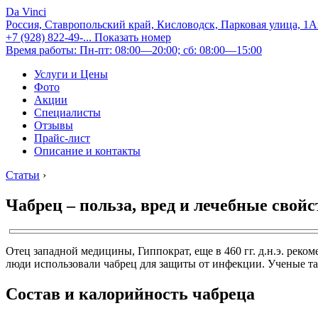
Da Vinci
Россия, Ставропольский край, Кисловодск, Парковая улица, 1
+7 (928) 822-49-...
Показать номер
Время работы: Пн-пт: 08:00—20:00; сб: 08:00—15:00
Услуги и Цены
Фото
Акции
Специалисты
Отзывы
Прайс-лист
Описание и контакты
Статьи
›
Чабрец – польза, вред и лечебные свойс
Отец западной медицины, Гиппократ, еще в 460 гг. д.н.э. реко
люди использовали чабрец для защиты от инфекции. Ученые так
Состав и калорийность чабреца