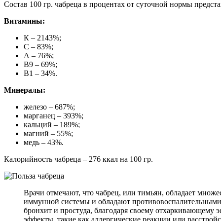
Состав 100 гр. чабреца в процентах от суточной нормы предст
Витамины:
К – 2143%;
С – 83%;
А – 76%;
В9 – 69%;
В1 – 34%.
Минералы:
железо – 687%;
марганец – 393%;
кальций – 189%;
магний – 55%;
медь – 43%.
Калорийность чабреца – 276 ккал на 100 гр.
Врачи отмечают, что чабрец, или тимьян, обладает мно
иммунной системы и обладают противовоспалительными с
бронхит и простуда, благодаря своему отхаркивающему 
эффекты, такие как аллергические реакции или расстрой