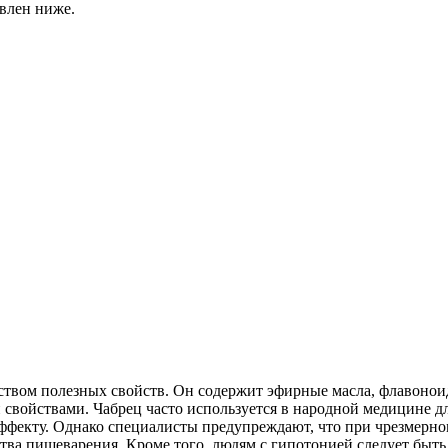
авлен ниже.
жеством полезных свойств. Он содержит эфирные масла, флавоно
войствами. Чабрец часто используется в народной медицине дл
эффекту. Однако специалисты предупреждают, что при чрезмерн
ства пищеварения. Кроме того, людям с гипотонией следует быт