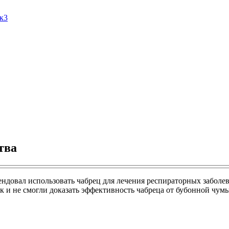
Ак3
тва
мендовал использовать чабрец для лечения респираторных заболе
 и не смогли доказать эффективность чабреца от бубонной чумы