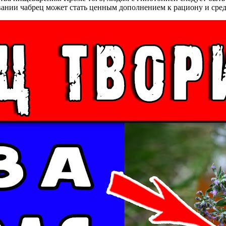
вании чабрец может стать ценным дополнением к рациону и сред