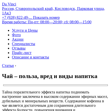
Da Vinci
Россия, Ставропольский край, Кисловодск, Парковая улица,
1Ак3
+7 (928) 822-49-...
Показать номер
Время работы: Пн-пт: 08:00—20:00; сб: 08:00—15:00
Услуги и Цены
Фото
Акции
Специалисты
Отзывы
Прайс-лист
Описание и контакты
Статьи
›
Чай – польза, вред и виды напитка
Тайна поразительного эффекта напитка поднимать
настроение заключена в высоком содержании эфирных масел,
дубильных и минеральных веществ. Содержание кофеина в
чае является достаточным для сохранения длительного
эффекта бодрости, повышения внимания и