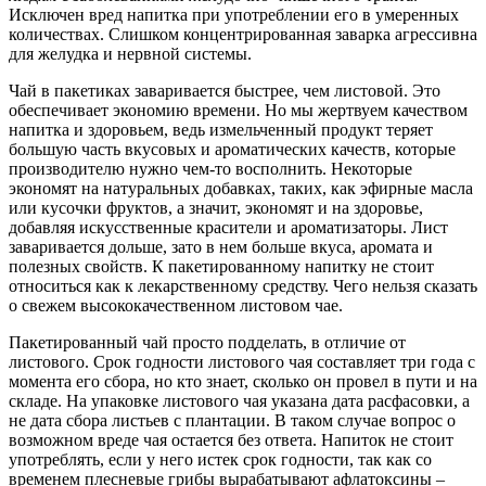
Исключен вред напитка при употреблении его в умеренных
количествах. Слишком концентрированная заварка агрессивна
для желудка и нервной системы.
Чай в пакетиках заваривается быстрее, чем листовой. Это
обеспечивает экономию времени. Но мы жертвуем качеством
напитка и здоровьем, ведь измельченный продукт теряет
большую часть вкусовых и ароматических качеств, которые
производителю нужно чем-то восполнить. Некоторые
экономят на натуральных добавках, таких, как эфирные масла
или кусочки фруктов, а значит, экономят и на здоровье,
добавляя искусственные красители и ароматизаторы. Лист
заваривается дольше, зато в нем больше вкуса, аромата и
полезных свойств. К пакетированному напитку не стоит
относиться как к лекарственному средству. Чего нельзя сказать
о свежем высококачественном листовом чае.
Пакетированный чай просто подделать, в отличие от
листового. Срок годности листового чая составляет три года с
момента его сбора, но кто знает, сколько он провел в пути и на
складе. На упаковке листового чая указана дата расфасовки, а
не дата сбора листьев с плантации. В таком случае вопрос о
возможном вреде чая остается без ответа. Напиток не стоит
употреблять, если у него истек срок годности, так как со
временем плесневые грибы вырабатывают афлатоксины –