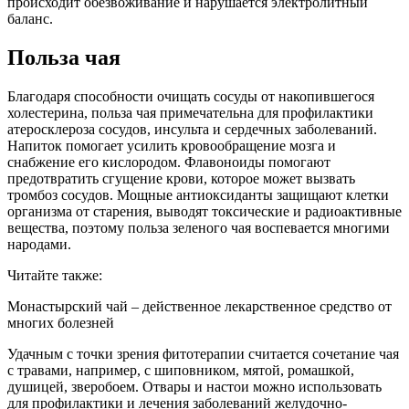
происходит обезвоживание и нарушается электролитный
баланс.
Польза чая
Благодаря способности очищать сосуды от накопившегося
холестерина, польза чая примечательна для профилактики
атеросклероза сосудов, инсульта и сердечных заболеваний.
Напиток помогает усилить кровообращение мозга и
снабжение его кислородом. Флавоноиды помогают
предотвратить сгущение крови, которое может вызвать
тромбоз сосудов. Мощные антиоксиданты защищают клетки
организма от старения, выводят токсические и радиоактивные
вещества, поэтому польза зеленого чая воспевается многими
народами.
Читайте также:
Монастырский чай – действенное лекарственное средство от
многих болезней
Удачным с точки зрения фитотерапии считается сочетание чая
с травами, например, с шиповником, мятой, ромашкой,
душицей, зверобоем. Отвары и настои можно использовать
для профилактики и лечения заболеваний желудочно-