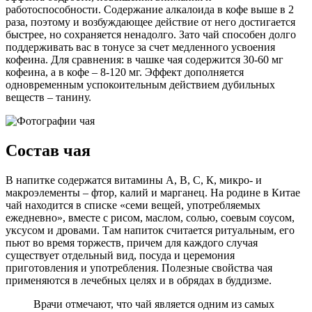
работоспособности. Содержание алкалоида в кофе выше в 2
раза, поэтому и возбуждающее действие от него достигается
быстрее, но сохраняется ненадолго. Зато чай способен долго
поддерживать вас в тонусе за счет медленного усвоения
кофеина. Для сравнения: в чашке чая содержится 30-60 мг
кофеина, а в кофе – 8-120 мг. Эффект дополняется
одновременным успокоительным действием дубильных
веществ – танину.
Состав чая
В напитке содержатся витамины А, В, С, К, микро- и
макроэлементы – фтор, калий и марганец. На родине в Китае
чай находится в списке «семи вещей, употребляемых
ежедневно», вместе с рисом, маслом, солью, соевым соусом,
уксусом и дровами. Там напиток считается ритуальным, его
пьют во время торжеств, причем для каждого случая
существует отдельный вид, посуда и церемония
приготовления и употребления. Полезные свойства чая
применяются в лечебных целях и в обрядах в буддизме.
Врачи отмечают, что чай является одним из самых