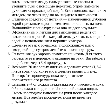
затем насыпьте между пальцев жженые квасцы и
утеплите руки с помощью перчаток. Утром вымойте
руки слегка прохладной водой. Если пользоваться таким
методом, то через неделю вы забудете о потливости.
Отличное средство от потения — измельченной дубовой
корой присыпьте ладони, желательно оставить на ночь.
Выполняйте процедуру, пока она не даст результата.
Эффективный и легкий для выполнения рецепт от
потливости ладоней – каждый день руки мыть холодной
водой с использованием порошка квасцов.
Сделайте отвар с ромашкой, подорожником или с
гвоздикой и регулярно делайте ванночки для рук.
От потения рук хорошо помогает канифоль. Для этого
разотрите ее в порошок и насыпьте на руки. Вы забудете
о проблеме через 3-4 процедуры.
Возьмите 20 лавровых листьев и сделайте отвар (1,5-2
литра воды), остудите его и делайте ванны для рук.
Повторяйте процедуру, пока не достигнете
положительного результата.
Смешайте ¼ ст. ложки свежевыжатого лимонного сока,
0.5 ст. ложки глицерина и ¼ столовой ложки водки.
Смесь необходимо наносить на руки после каждого
мытья. Повторяйте процедуру, пока не заметите
результат.