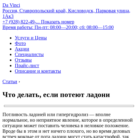
Da Vinci
Россия, Ставропольский край, Кисловодск, Парковая улица,
1Ак3
+7 (928) 822-49-...
Показать номер
Время работы: Пн-пт: 08:00—20:00; сб: 08:00—15:00
Услуги и Цены
Фото
Акции
Специалисты
Отзывы
Прайс-лист
Описание и контакты
Статьи
›
Что делать, если потеют ладони
Потливость ладоней или гипергидролиз — вполне
нормальное, но неприятное явление, которое в определенной
ситуации может поставить человека в неловкое положение.
Вроде бы в этом и нет ничего плохого, но во время деловых
встреч мокрые от пота ладони могут стать катастрофой, так