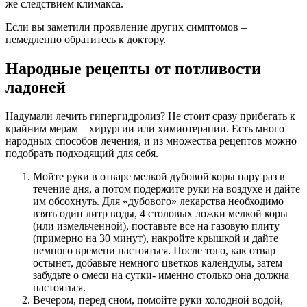
же следствием климакса.
Если вы заметили проявление других симптомов –
немедленно обратитесь к доктору.
Народные рецепты от потливости
ладоней
Надумали лечить гипергидролиз? Не стоит сразу прибегать к
крайним мерам – хирургии или химиотерапии. Есть много
народных способов лечения, и из множества рецептов можно
подобрать подходящий для себя.
Мойте руки в отваре мелкой дубовой коры пару раз в
течение дня, а потом подержите руки на воздухе и дайте
им обсохнуть. Для «дубового» лекарства необходимо
взять один литр воды, 4 столовых ложки мелкой коры
(или измельченной), поставьте все на газовую плиту
(примерно на 30 минут), накройте крышкой и дайте
немного времени настояться. После того, как отвар
остынет, добавьте немного цветков календулы, затем
забудьте о смеси на сутки- именно столько она должна
настояться.
Вечером, перед сном, помойте руки холодной водой,