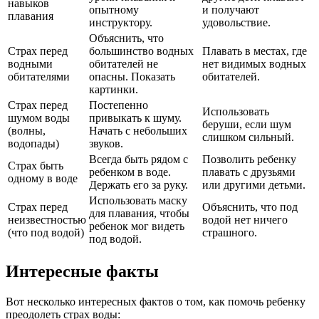
навыков
опытному
и получают
плавания
инструктору.
удовольствие.
Объяснить, что
Страх перед
большинство водных
Плавать в местах, где
водными
обитателей не
нет видимых водных
обитателями
опасны. Показать
обитателей.
картинки.
Страх перед
Постепенно
Использовать
шумом воды
привыкать к шуму.
беруши, если шум
(волны,
Начать с небольших
слишком сильный.
водопады)
звуков.
Всегда быть рядом с
Позволить ребенку
Страх быть
ребенком в воде.
плавать с друзьями
одному в воде
Держать его за руку.
или другими детьми.
Использовать маску
Страх перед
Объяснить, что под
для плавания, чтобы
неизвестностью
водой нет ничего
ребенок мог видеть
(что под водой)
страшного.
под водой.
Интересные факты
Вот несколько интересных фактов о том, как помочь ребенку
преодолеть страх воды: