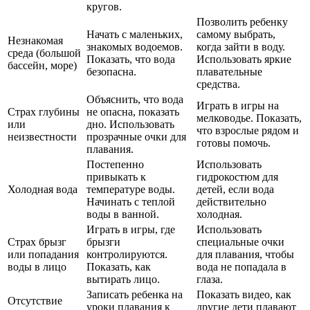
кругов.
Позволить ребенку
Начать с маленьких,
самому выбрать,
Незнакомая
знакомых водоемов.
когда зайти в воду.
среда (большой
Показать, что вода
Использовать яркие
бассейн, море)
безопасна.
плавательные
средства.
Объяснить, что вода
Играть в игры на
Страх глубины
не опасна, показать
мелководье. Показать,
или
дно. Использовать
что взрослые рядом и
неизвестности
прозрачные очки для
готовы помочь.
плавания.
Постепенно
Использовать
привыкать к
гидрокостюм для
Холодная вода
температуре воды.
детей, если вода
Начинать с теплой
действительно
воды в ванной.
холодная.
Играть в игры, где
Использовать
Страх брызг
брызги
специальные очки
или попадания
контролируются.
для плавания, чтобы
воды в лицо
Показать, как
вода не попадала в
вытирать лицо.
глаза.
Записать ребенка на
Показать видео, как
Отсутствие
уроки плавания к
другие дети плавают