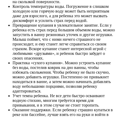
на скользкой поверхности.
Контроль температуры воды. Погружение в слишком
холодную или горячую воду может быть неприятным
даже для взрослого, а для ребенка это может вызвать
дискомфорт и усилить страх перед водой.
Превращение купания в увлекательное занятие. Если у
ребенка есть страх перед большим объемом воды, можно
запустить в ванну резиновых уточек и другие игрушки.
Малыш поймет, что с ними ничего страшного не
происходит, и ему станет легче справиться со своим
страхом. Вскоре купание станет интересной игрой с
любимыми «друзьями», и ребенок быстро забудет о
своих опасениях.
Практика «сухого купания». Можно устроить купание
без воды, постелив коврик на дно ванны, чтобы
избежать скольжения. Чтобы ребенку не было скучно,
можно добавить игрушки. Постепенно он привыкнет
находиться в ванне, а затем можно начинать добавлять
воду небольшими порциями, позволяя ребенку
адаптироваться.
Учет темпа ребенка. Не все дети быстро осваивают
водную стихию, многим требуется время для
привыкания, и в этом случае не стоит торопить.
Оказание поддержки. Если ребенку страшно купаться в
реке или бассейне, лучше взять его на руки и войти в