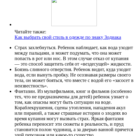
Читайте также:
Как выбрать свой стиль в одежде по знаку Зодиака
Страх захлебнуться. Ребенок наблюдает, как вода уходит
между пальцами, и может подумать, что она может
попасть в рот или нос. В этом случае отказ от купания
— это способ защитить себя от «вездесущей» жидкости.
Боязнь сливного отверстия. Ребенок видит, куда уходит
вода, если вынуть пробку. Не осознавая размеры своего
тела, он может бояться, что вместе с водой его «засосет в
неизвестность».
Фантазии. Из мультфильмов, книг и фильмов (особенно
тех, что не предназначены для детей) ребенок узнает о
том, как опасны могут быть ситуации на воде.
Кораблекрушения, сцены утопления, нападения акул
или пираний, а также страшные истории о злодеях во
время купания могут вызвать страх. Яркая фантазия
ребенка переносит эти сюжеты в реальность, и пруд
становится полон чудовищ, а за дверью ванной прячется
злой персонаж или какое-то существо.