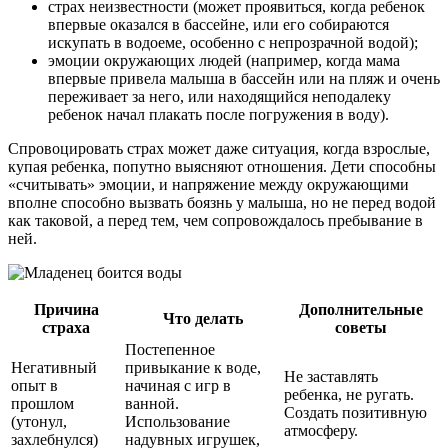
страх неизвестности (может проявиться, когда ребенок
впервые оказался в бассейне, или его собираются
искупать в водоеме, особенно с непрозрачной водой);
эмоции окружающих людей (например, когда мама
впервые привела малыша в бассейн или на пляж и очень
переживает за него, или находящийся неподалеку
ребенок начал плакать после погружения в воду).
Спровоцировать страх может даже ситуация, когда взрослые,
купая ребенка, попутно выясняют отношения. Дети способны
«считывать» эмоции, и напряжение между окружающими
вполне способно вызвать боязнь у малыша, но не перед водой
как таковой, а перед тем, чем сопровождалось пребывание в
ней.
Причина
Дополнительные
Что делать
страха
советы
Постепенное
Негативный
привыкание к воде,
Не заставлять
опыт в
начиная с игр в
ребенка, не ругать.
прошлом
ванной.
Создать позитивную
(утонул,
Использование
атмосферу.
захлебнулся)
надувных игрушек,