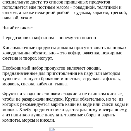
специальную диету, то список привычных продуктов
пополняется еще постным мясом – говядиной, телятиной и
языком, а также нежирной рыбой – судаком, карасем, треской,
навагой, хеком.
Читайте также:
Передозировка кофеином – почему это опасно
Кисломолочные продукты должны присутствовать на полках
холодильника обязательно – это кефир, ряженка, нежирные
сметана и творог, йогурт.
Необходимый набор продуктов включает овощи,
предназначенные для приготовления на пару или методом
тушения – капуста брокколи и цветная, стручковая фасоль,
морковь, свекла, кабачки, тыква.
Фрукты и ягоды не слишком сладкие и не слишком кислые,
чтобы не раздражали желудок. Крупы обязательно, но те, из
которых рекомендуется варить каши на воде или смеси воды и
молока. Хлебу предпочтение отдается ржаному и вчерашнему,
а из напитков лучше покупать травяные сборы и варить
компоты, морсы и кисели.