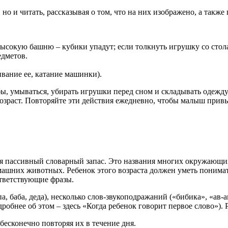
но и читать, рассказывая о том, что на них изображено, а такж
сокую башню – кубики упадут; если толкнуть игрушку со стола, о
едметов.
вание ее, катание машинки).
, умываться, убирать игрушки перед сном и складывать одежду.
возраст. Повторяйте эти действия ежедневно, чтобы малыш привык
ся пассивный словарный запас. Это названия многих окружающих
машних животных. Ребенок этого возраста должен уметь понимат
ответствующие фразы.
па, баба, деда), несколько слов-звукоподражаний («бибика», «а
робнее об этом – здесь «Когда ребенок говорит первое слово»).
 бесконечно повторяя их в течение дня.