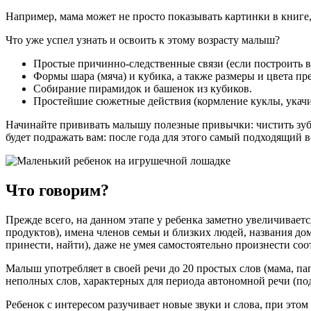
Например, мама может не просто показывать картинки в книге, 
Что уже успел узнать и освоить к этому возрасту малыш?
Простые причинно-следственные связи (если построить вы
Формы шара (мяча) и кубика, а также размеры и цвета пр
Собирание пирамидок и башенок из кубиков.
Простейшие сюжетные действия (кормление куклы, укачи
Начинайте прививать малышу полезные привычки: чистить зубы
будет подражать вам: после года для этого самый подходящий 
Что говорим?
Прежде всего, на данном этапе у ребенка заметно увеличивает
продуктов), имена членов семьи и близких людей, названия до
принести, найти), даже не умея самостоятельно произнести со
Малыш употребляет в своей речи до 20 простых слов (мама, па
неполных слов, характерных для периода автономной речи (под
Ребенок с интересом разучивает новые звуки и слова, при этом