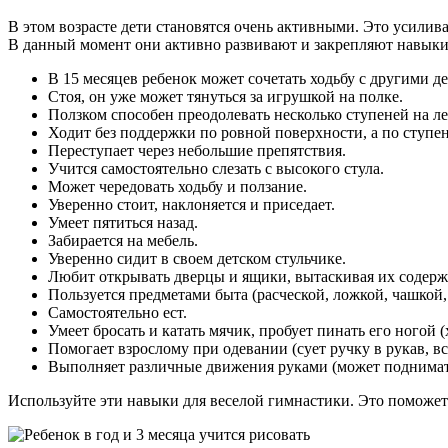
В этом возрасте дети становятся очень активными. Это усилив
В данный момент они активно развивают и закрепляют навыки,
В 15 месяцев ребенок может сочетать ходьбу с другими де
Стоя, он уже может тянуться за игрушкой на полке.
Ползком способен преодолевать несколько ступеней на ле
Ходит без поддержки по ровной поверхности, а по ступен
Переступает через небольшие препятствия.
Учится самостоятельно слезать с высокого стула.
Может чередовать ходьбу и ползание.
Уверенно стоит, наклоняется и приседает.
Умеет пятиться назад.
Забирается на мебель.
Уверенно сидит в своем детском стульчике.
Любит открывать дверцы и ящики, вытаскивая их содерж
Пользуется предметами быта (расческой, ложкой, чашкой,
Самостоятельно ест.
Умеет бросать и катать мячик, пробует пинать его ногой (
Помогает взрослому при одевании (сует ручку в рукав, вс
Выполняет различные движения руками (может поднимать 
Используйте эти навыки для веселой гимнастики. Это поможет