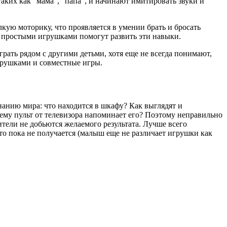
таких как “мама”, “папа”, и начинают имитировать звуки и
лкую моторику, что проявляется в умении брать и бросать
и простыми игрушками помогут развить эти навыки.
грать рядом с другими детьми, хотя еще не всегда понимают,
игрушками и совместные игры.
знанию мира: что находится в шкафу? Как выглядят и
му пульт от телевизора напоминает его? Поэтому неправильно
ители не добьются желаемого результата. Лучше всего
это пока не получается (малыш еще не различает игрушки как