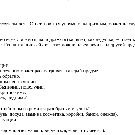
остоятельность. Он становится упрямым, капризным, может не сл
 всем старается им подражать (кашляет, как дедушка, «читает к
аче. Его внимание сейчас легко можно переключить на другой пре
оций.
влеченно может рассматривать каждый предмет.
ь обратно.
ткрытия и эмоции.
бъятиями, поцелуями).
кретное имя.
сь, подними).
ройством (стремится разобрать и изучить).
вь, посуда, мамина косметика, коробки, банки, одежда).
 эмоции.
ядом плачет малыш, засмеяться, если тот смеется).