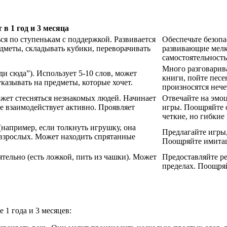
 в 1 год и 3 месяца
ся по ступенькам с поддержкой. Развивается
Обеспечьте безопа
дметы, складывать кубики, переворачивать
развивающие мелк
самостоятельность
Много разговарива
и сюда”). Использует 5-10 слов, может
книги, пойте песе
указывать на предметы, которые хочет.
произносятся нече
ожет стесняться незнакомых людей. Начинает
Отвечайте на эмо
не взаимодействует активно. Проявляет
игры. Поощряйте 
четкие, но гибкие
например, если толкнуть игрушку, она
Предлагайте игры
 взрослых. Может находить спрятанные
Поощряйте имитац
ятельно (есть ложкой, пить из чашки). Может
Предоставляйте ре
пределах. Поощряй
 1 года и 3 месяцев: