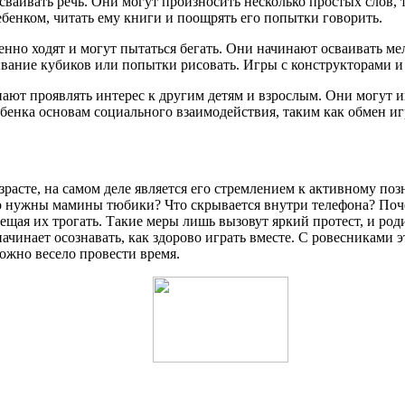
осваивать речь. Они могут произносить несколько простых слов, 
ебенком, читать ему книги и поощрять его попытки говорить.
ренно ходят и могут пытаться бегать. Они начинают осваивать ме
дывание кубиков или попытки рисовать. Игры с конструкторами 
инают проявлять интерес к другим детям и взрослым. Они могут и
ребенка основам социального взаимодействия, таким как обмен 
возрасте, на самом деле является его стремлением к активному по
о нужны мамины тюбики? Что скрывается внутри телефона? Поче
ещая их трогать. Такие меры лишь вызовут яркий протест, и род
начинает осознавать, как здорово играть вместе. С ровесниками 
ожно весело провести время.