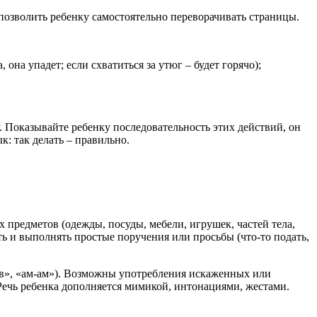
е позволить ребенку самостоятельно переворачивать страницы.
на упадет; если схватиться за утюг – будет горячо);
 Показывайте ребенку последовательность этих действий, он
: так делать – правильно.
 предметов (одежды, посуды, мебели, игрушек, частей тела,
ь и выполнять простые поручения или просьбы (что-то подать,
в-ав», «ам-ам»). Возможны употребления искаженных или
 Речь ребенка дополняется мимикой, интонациями, жестами.