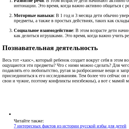
Развитие речи
: В этом возрасте дети начинают активно 
интонации. Это время, когда важно активно общаться с р
Моторные навыки
: В 1 год и 3 месяца дети обычно уве
предметы, а также в простых действиях, таких как скла
Социальное взаимодействие
: В этом возрасте дети нач
как делиться игрушками. Это время, когда важно учить 
Познавательная деятельность
Весь тот «хаос», который ребенок создает вокруг себя в этом 
ощущаются эти предметы? Что с ними можно сделать? Для чег
подавлять его любопытство, ругая за разбросанные вещи и запр
присоединиться к его исследованиям. Тем более что сейчас он 
свои и чужие, поэтому конфликты неизбежны), а вот с мамой м
Читайте также:
7 интересных фактов из истории русской избы для детей