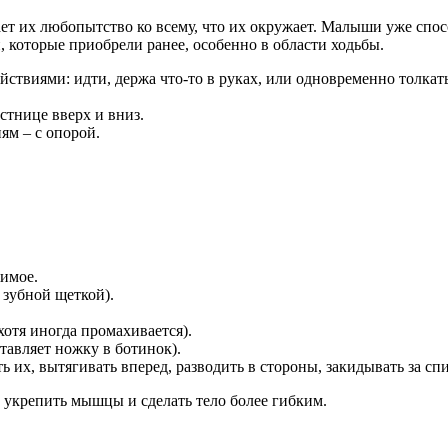
ает их любопытство ко всему, что их окружает. Малыши уже спос
 которые приобрели ранее, особенно в области ходьбы.
йствиями: идти, держа что-то в руках, или одновременно толкать
стнице вверх и вниз.
ям – с опорой.
имое.
 зубной щеткой).
хотя иногда промахивается).
тавляет ножку в ботинок).
их, вытягивать вперед, разводить в стороны, закидывать за спи
 укрепить мышцы и сделать тело более гибким.