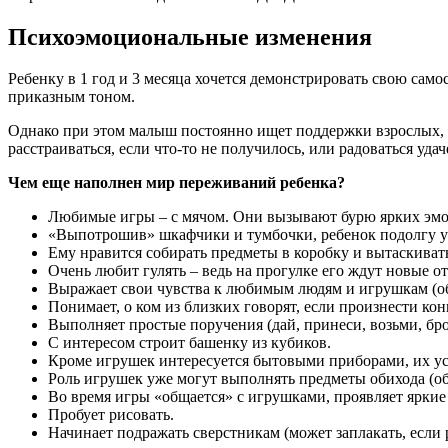
Психоэмоциональные изменения
Ребенку в 1 год и 3 месяца хочется демонстрировать свою сам
приказным тоном.
Однако при этом малыш постоянно ищет поддержки взрослых, во
расстраиваться, если что-то не получилось, или радоваться уд
Чем еще наполнен мир переживаний ребенка?
Любимые игры – с мячом. Они вызывают бурю ярких эм
«Выпотрошив» шкафчики и тумбочки, ребенок подолгу у
Ему нравится собирать предметы в коробку и вытаскиват
Очень любит гулять – ведь на прогулке его ждут новые о
Выражает свои чувства к любимым людям и игрушкам (о
Понимает, о ком из близких говорят, если произнести кон
Выполняет простые поручения (дай, принеси, возьми, бро
С интересом строит башенку из кубиков.
Кроме игрушек интересуется бытовыми приборами, их уст
Роль игрушек уже могут выполнять предметы обихода (обу
Во время игры «общается» с игрушками, проявляет яркие
Пробует рисовать.
Начинает подражать сверстникам (может заплакать, если р