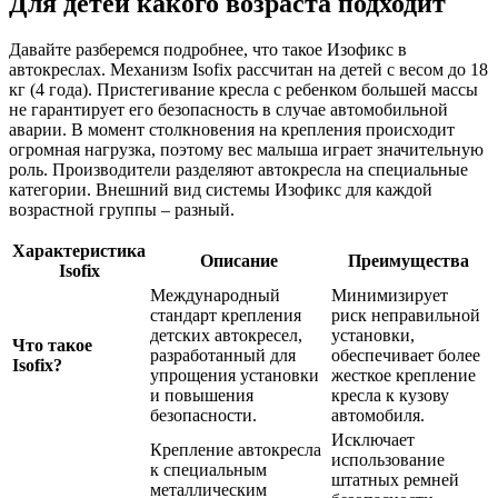
Для детей какого возраста подходит
Давайте разберемся подробнее, что такое Изофикс в
автокреслах. Механизм Isofix рассчитан на детей с весом до 18
кг (4 года). Пристегивание кресла с ребенком большей массы
не гарантирует его безопасность в случае автомобильной
аварии. В момент столкновения на крепления происходит
огромная нагрузка, поэтому вес малыша играет значительную
роль. Производители разделяют автокресла на специальные
категории. Внешний вид системы Изофикс для каждой
возрастной группы – разный.
Характеристика
Описание
Преимущества
Isofix
Международный
Минимизирует
стандарт крепления
риск неправильной
детских автокресел,
установки,
Что такое
разработанный для
обеспечивает более
Isofix?
упрощения установки
жесткое крепление
и повышения
кресла к кузову
безопасности.
автомобиля.
Исключает
Крепление автокресла
использование
к специальным
штатных ремней
металлическим