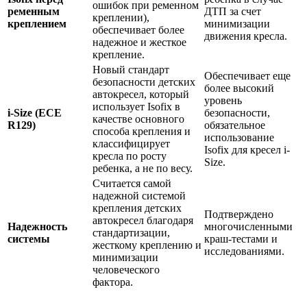
ошибок при ременном
ременным
ДТП за счет
креплении),
креплением
минимизации
обеспечивает более
движения кресла.
надежное и жесткое
крепление.
Новый стандарт
Обеспечивает еще
безопасности детских
более высокий
автокресел, который
уровень
использует Isofix в
i-Size (ECE
безопасности,
качестве основного
R129)
обязательное
способа крепления и
использование
классифицирует
Isofix для кресел i-
кресла по росту
Size.
ребенка, а не по весу.
Считается самой
надежной системой
крепления детских
Подтверждено
автокресел благодаря
Надежность
многочисленными
стандартизации,
системы
краш-тестами и
жесткому креплению и
исследованиями.
минимизации
человеческого
фактора.