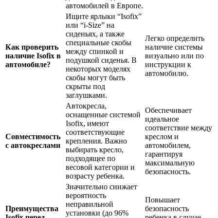
автомобилей в Европе.
Ищите ярлыки “Isofix”
или “i-Size” на
сиденьях, а также
Легко определить
специальные скобы
Как проверить
наличие системы
между спинкой и
наличие Isofix в
визуально или по
подушкой сиденья. В
автомобиле?
инструкции к
некоторых моделях
автомобилю.
скобы могут быть
скрыты под
заглушками.
Автокресла,
Обеспечивает
оснащенные системой
идеальное
Isofix, имеют
соответствие между
соответствующие
Совместимость
креслом и
крепления. Важно
с автокреслами
автомобилем,
выбирать кресло,
гарантируя
подходящее по
максимальную
весовой категории и
безопасность.
возрасту ребенка.
Значительно снижает
вероятность
Повышает
неправильной
Преимущества
безопасность
установки (до 96%
Isofix перед
ребенка в случае