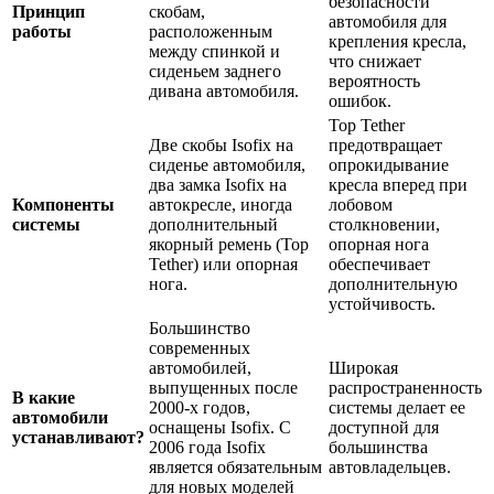
безопасности
Принцип
скобам,
автомобиля для
работы
расположенным
крепления кресла,
между спинкой и
что снижает
сиденьем заднего
вероятность
дивана автомобиля.
ошибок.
Top Tether
Две скобы Isofix на
предотвращает
сиденье автомобиля,
опрокидывание
два замка Isofix на
кресла вперед при
Компоненты
автокресле, иногда
лобовом
системы
дополнительный
столкновении,
якорный ремень (Top
опорная нога
Tether) или опорная
обеспечивает
нога.
дополнительную
устойчивость.
Большинство
современных
автомобилей,
Широкая
выпущенных после
распространенность
В какие
2000-х годов,
системы делает ее
автомобили
оснащены Isofix. С
доступной для
устанавливают?
2006 года Isofix
большинства
является обязательным
автовладельцев.
для новых моделей