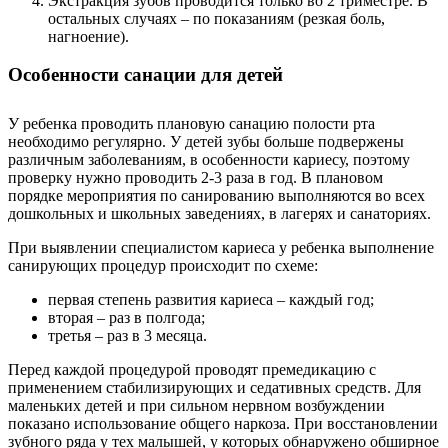
Экстракция зубов проводится только во 2 триместре. В
остальных случаях – по показаниям (резкая боль,
нагноение).
Особенности санации для детей
У ребенка проводить плановую санацию полости рта
необходимо регулярно. У детей зубы больше подвержены
различным заболеваниям, в особенности кариесу, поэтому
проверку нужно проводить 2-3 раза в год. В плановом
порядке мероприятия по санированию выполняются во всех
дошкольных и школьных заведениях, в лагерях и санаториях.
При выявлении специалистом кариеса у ребенка выполнение
санирующих процедур происходит по схеме:
первая степень развития кариеса – каждый год;
вторая – раз в полгода;
третья – раз в 3 месяца.
Перед каждой процедурой проводят премедикацию с
применением стабилизирующих и седативных средств. Для
маленьких детей и при сильном нервном возбуждении
показано использование общего наркоза. При восстановлении
зубного ряда у тех малышей, у которых обнаружено обширное