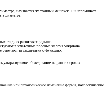
триместра, называется желточный мешочек. Он напоминает
 в диаметре.
ьных стадиях развития зародыша.
оступают в зачаточные половые железы эмбриона.
ые отвечают за дыхательную функцию.
ь ультразвуковое обследование на ранних сроках
двоение или патологическое изменение формы, патологические