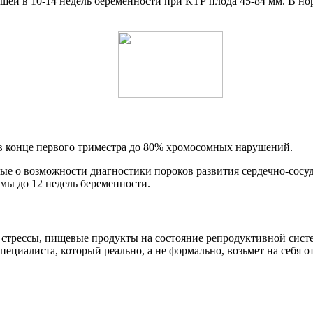
 шеи в 10-14 недель беременности при КТР плода 45-84 мм. В н
 в конце первого триместра до 80% хромосомных нарушений.
ые о возможности диагностики пороков развития сердечно-сосу
мы до 12 недель беременности.
а, стрессы, пищевые продукты на состояние репродуктивной сис
пециалиста, который реально, а не формально, возьмет на себя 