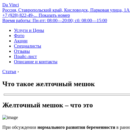
Da Vinci
Россия, Ставропольский край, Кисловодск, Парковая улица, 1
+7 (928) 822-49-...
Показать номер
Время работы: Пн-пт: 08:00—20:00; сб: 08:00—15:00
Услуги и Цены
Фото
Акции
Специалисты
Отзывы
Прайс-лист
Описание и контакты
Статьи
›
Что такое желточный мешок
Желточный мешок – что это
При обсуждении
нормального развития беременности
в ранни