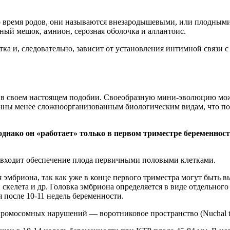
во время родов, они называются внезародышевыми, или плодным
ый мешок, амнион, серозная оболочка и аллантоис.
тка и, следовательно, зависит от установления интимной связи 
 в своем настоящем подобии. Своеобразную мини-эволюцию мож
енны менее сложноорганизованным биологическим видам, что п
однако он «работает» только в первом триместре беременнос
е входит обеспечение плода первичными половыми клетками.
эмбриона, так как уже в конце первого триместра могут быть в
 скелета и др. Головка эмбриона определяется в виде отдельного
после 10-11 недель беременности.
хромосомных нарушений — воротниковое пространство (Nuchal t