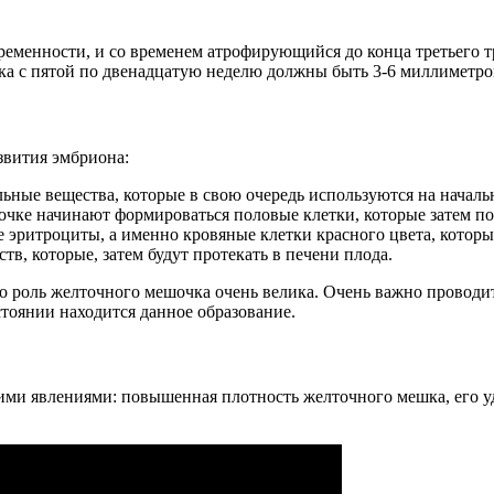
еменности, и со временем атрофирующийся до конца третьего 
ка с пятой по двенадцатую неделю должны быть 3-6 миллиметров
звития эмбриона:
ельные вещества, которые в свою очередь используются на начал
очке начинают формироваться половые клетки, которые затем п
эритроциты, а именно кровяные клетки красного цвета, котор
в, которые, затем будут протекать в печени плода.
то роль желточного мешочка очень велика. Очень важно проводит
стоянии находится данное образование.
ми явлениями: повышенная плотность желточного мешка, его у