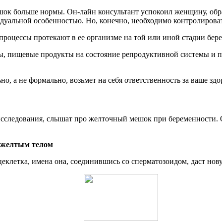
ешок больше нормы. Он-лайн консультант успокоил женщину, обр
дуальной особенностью. Но, конечно, необходимо контролироват
 процессы протекают в ее организме на той или иной стадии бер
ссы, пищевые продукты на состояние репродуктивной системы и 
но, а не формально, возьмет на себя ответственность за ваше з
исследования, слышат про желточный мешок при беременности. О
с желтым телом
еклетка, имена она, соединившись со сперматозоидом, даст нов