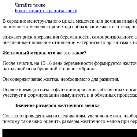
Читайте также:
Болит живот на раннем сроке
В середине менструального цикла мешочек или доминантный фо
лопнувшего мешочка происходит образование желтого тела, цел
снижают риск прерывания беременности, самопроизвольного а
обеспечивает лояльное отношение материнского организма к н
Желточный мешок, что же это такое?
После зачатия, на 15-16 день беременности формируется жел
находящийся на брюшной стороне эмбриона.
Он содержит запас желтка, необходимого для развития.
Первое время (до начала функционирования собственных орган
участвует в формировании иммунитета и в обменных процесса
Значение размеров желточного мешка
Согласно проведенным исследованиям, увеличение или, наобо
поэтому так важно оценить размеры желточного мешка при бе