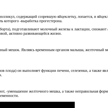
лликул, содержащий созревшую яйцеклетку, лопается, и яйцекле
ь которого -выработка прогестерона.
борта), подготавливают молочный железы к лактации, снижают 
овой, активно развивающейся жизни.
точный мешок. Являясь временным органом малыша, желточный м
ов плода) он выполняет функции печени, селезенки, а также яв
х.
рот, -уменьшение желточного мешка, а также неправильная фор
ременности.