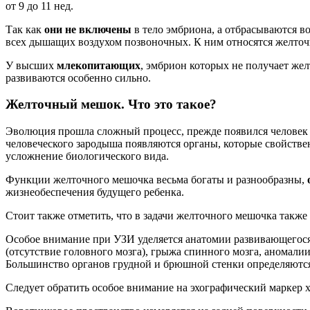
от 9 до 11 нед.
Так как
они не включены
в тело эмбриона, а отбрасываются 
всех дышащих воздухом позвоночных. К ним относятся желточн
У высших
млекопитающих
, эмбрион которых не получает жел
развиваются особенно сильно.
Желточный мешок. Что это такое?
Эволюция прошла сложный процесс, прежде появился человек
человеческого зародыша появляются органы, которые свойств
усложнение биологического вида.
Функции желточного мешочка весьма богаты и разнообразны,
жизнеобеспечения будущего ребенка.
Стоит также отметить, что в задачи желточного мешочка такж
Особое внимание при УЗИ уделяется анатомии развивающегося 
(отсутствие головного мозга), грыжа спинного мозга, аномалии
Большинство органов грудной и брюшной стенки определяются 
Следует обратить особое внимание на эхографический маркер 