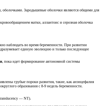
и, оболочками. Зародышевые оболочки являются общими для
с кровообращением матки, аллантоис и серозная оболочка
но наблюдать во время беременности. При развитии
одразумевает единую эволюцию и только последующее
ти
, пока идет формирование автономной системы
ыявлены грубые пороки развития, такие, как анэнцефалия
 округлого образования с 8-9 недель беременности.
ranslucency — NT).