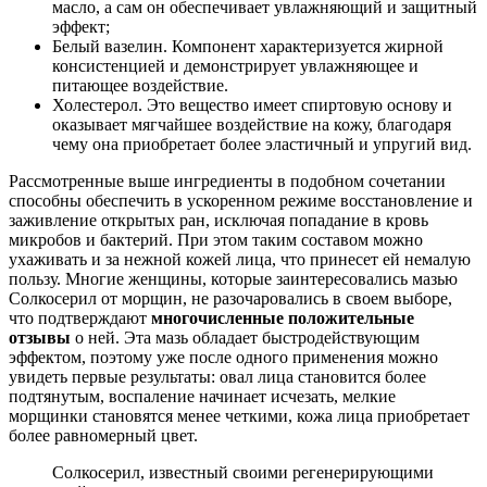
масло, а сам он обеспечивает увлажняющий и защитный
эффект;
Белый вазелин. Компонент характеризуется жирной
консистенцией и демонстрирует увлажняющее и
питающее воздействие.
Холестерол. Это вещество имеет спиртовую основу и
оказывает мягчайшее воздействие на кожу, благодаря
чему она приобретает более эластичный и упругий вид.
Рассмотренные выше ингредиенты в подобном сочетании
способны обеспечить в ускоренном режиме восстановление и
заживление открытых ран, исключая попадание в кровь
микробов и бактерий. При этом таким составом можно
ухаживать и за нежной кожей лица, что принесет ей немалую
пользу. Многие женщины, которые заинтересовались мазью
Солкосерил от морщин, не разочаровались в своем выборе,
что подтверждают
многочисленные положительные
отзывы
о ней. Эта мазь обладает быстродействующим
эффектом, поэтому уже после одного применения можно
увидеть первые результаты: овал лица становится более
подтянутым, воспаление начинает исчезать, мелкие
морщинки становятся менее четкими, кожа лица приобретает
более равномерный цвет.
Солкосерил, известный своими регенерирующими