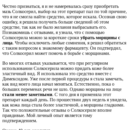
Честно признаться, я и не намеревалась сразу приобретать
мазь Солкосерил, выбор на этот препарат пал по той причине,
что я не смогла найти средство, которое искала. Осознав свою
ошибку, я решила получить больше сведений об этом
средстве, так как не было желания выбрасывать его.
Познакомишь с отзывами, я узнала, что с помощью
Солкосерила можно за короткие сроки
убрать морщины с
лица
. Чтобы исключить любые сомнения, я решил обратиться
с таким вопросом к знакомому фармацевту. Он подтвердил,
что Солкосерил может помочь в борьбе с морщинами.
Во многих отзывах указывается, что при регулярном
использовании Солкосерила можно придать коже более
эластичный вид. Я использовала это средство вместе с
Димексидом. Уже после первой процедуры я стала замечать,
как вид моего лица начал меняться. Естественно, пока о
больших переменах речи не шло. Однако морщины на лице
стали менее заметными
. С того дня я применяла этот
препарат каждый день. По прошествии двух недель я увидела,
как кожа лица стала более эластичной, а морщины гладкими.
Так что положительные отзывы о Солкосериле вполне
правдивые. Мой личный опыт является тому
подтверждением.