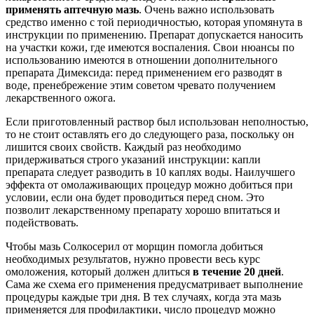
применять аптечную мазь
. Очень важно использовать
средство именно с той периодичностью, которая упомянута в
инструкции по применению. Препарат допускается наносить
на участки кожи, где имеются воспаления. Свои нюансы по
использованию имеются в отношении дополнительного
препарата Димексида: перед применением его разводят в
воде, пренебрежение этим советом чревато получением
лекарственного ожога.
Если приготовленный раствор был использован неполностью,
то не стоит оставлять его до следующего раза, поскольку он
лишится своих свойств. Каждый раз необходимо
придерживаться строго указаний инструкции: капли
препарата следует разводить в 10 каплях воды. Наилучшего
эффекта от омолаживающих процедур можно добиться при
условии, если она будет проводиться перед сном. Это
позволит лекарственному препарату хорошо впитаться и
подействовать.
Чтобы мазь Солкосерил от морщин помогла добиться
необходимых результатов, нужно провести весь курс
омоложения, который должен длиться
в течение 20 дней
.
Сама же схема его применения предусматривает выполнение
процедуры каждые три дня. В тех случаях, когда эта мазь
применяется для профилактики, число процедур можно