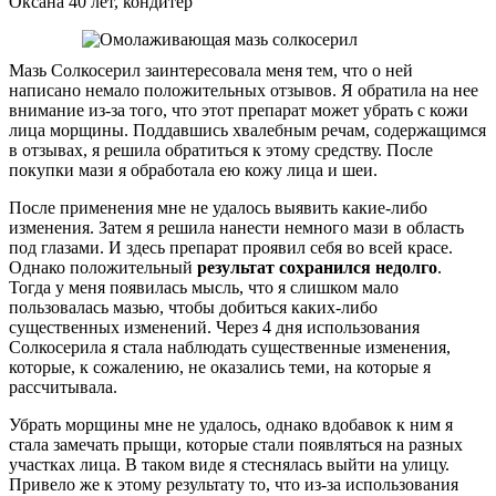
Оксана 40 лет, кондитер
Мазь Солкосерил заинтересовала меня тем, что о ней
написано немало положительных отзывов. Я обратила на нее
внимание из-за того, что этот препарат может убрать с кожи
лица морщины. Поддавшись хвалебным речам, содержащимся
в отзывах, я решила обратиться к этому средству. После
покупки мази я обработала ею кожу лица и шеи.
После применения мне не удалось выявить какие-либо
изменения. Затем я решила нанести немного мази в область
под глазами. И здесь препарат проявил себя во всей красе.
Однако положительный
результат сохранился недолго
.
Тогда у меня появилась мысль, что я слишком мало
пользовалась мазью, чтобы добиться каких-либо
существенных изменений. Через 4 дня использования
Солкосерила я стала наблюдать существенные изменения,
которые, к сожалению, не оказались теми, на которые я
рассчитывала.
Убрать морщины мне не удалось, однако вдобавок к ним я
стала замечать прыщи, которые стали появляться на разных
участках лица. В таком виде я стеснялась выйти на улицу.
Привело же к этому результату то, что из-за использования