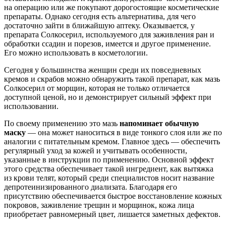
на операцию или же покупают дорогостоящие косметические
препараты. Однако сегодня есть альтернатива, для чего
достаточно зайти в ближайшую аптеку. Оказывается, у
препарата Солкосерил, используемого для заживления ран и
обработки ссадин и порезов, имеется и другое применение.
Его можно использовать в косметологии.
Сегодня у большинства женщин среди их повседневных
кремов и скрабов можно обнаружить такой препарат, как мазь
Солкосерил от морщин, которая не только отличается
доступной ценой, но и демонстрирует сильный эффект при
использовании.
По своему применению это мазь
напоминает обычную
маску
— она может наноситься в виде тонкого слоя или же по
аналогии с питательным кремом. Главное здесь — обеспечить
регулярный уход за кожей и учитывать особенности,
указанные в инструкции по применению. Основной эффект
этого средства обеспечивает такой ингредиент, как вытяжка
из крови телят, который среди специалистов носит название
депротеинизированного диализата. Благодаря его
присутствию обеспечивается быстрое восстановление кожных
покровов, заживление трещин и морщинок, кожа лица
приобретает равномерный цвет, лишается заметных дефектов.