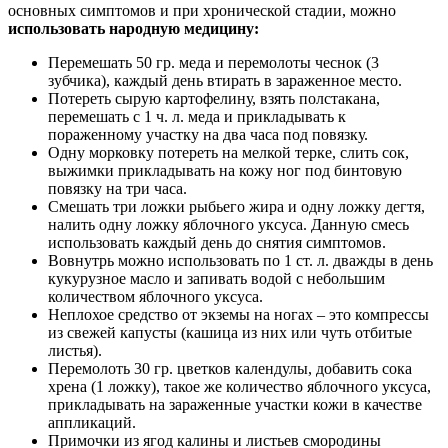
основных симптомов и при хронической стадии, можно
использовать народную медицину:
Перемешать 50 гр. меда и перемолоты чеснок (3
зубчика), каждый день втирать в зараженное место.
Потереть сырую картофелину, взять полстакана,
перемешать с 1 ч. л. меда и прикладывать к
пораженному участку на два часа под повязку.
Одну морковку потереть на мелкой терке, слить сок,
выжимки прикладывать на кожу ног под бинтовую
повязку на три часа.
Смешать три ложки рыбьего жира и одну ложку дегтя,
налить одну ложку яблочного уксуса. Данную смесь
использовать каждый день до снятия симптомов.
Вовнутрь можно использовать по 1 ст. л. дважды в день
кукурузное масло и запивать водой с небольшим
количеством яблочного уксуса.
Неплохое средство от экземы на ногах – это компрессы
из свежей капусты (кашица из них или чуть отбитые
листья).
Перемолоть 30 гр. цветков календулы, добавить сока
хрена (1 ложку), такое же количество яблочного уксуса,
прикладывать на зараженные участки кожи в качестве
аппликаций.
Примочки из ягод калины и листьев смородины