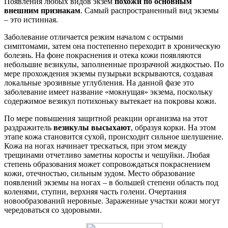
Появления любых видов экзем
похожи по основным
внешним признакам
. Самый распространенный вид экземы
– это истинная.
Заболевание отличается резким началом с острыми
симптомами, затем она постепенно переходит в хроническую
болезнь. На фоне покраснения и отека кожи появляются
небольшие везикулы, заполненные прозрачной жидкостью. По
мере прохождения экземы пузырьки вскрываются, создавая
локальные эрозивные углубления. На данной фазе это
заболевание имеет название «мокнущая» экзема, поскольку
содержимое везикул потихоньку вытекает на покровы кожи.
По мере повышения защитной реакции организма на этот
раздражитель
везикулы высыхают
, образуя корки. На этом
этапе кожа становится сухой, происходит сильное шелушение.
Кожа на ногах начинает трескаться, при этом между
трещинами отчетливо заметны коросты и чешуйки. Любая
степень образования может сопровождаться покраснением
кожи, отечностью, сильным зудом. Место образование
появлений экземы на ногах – в большей степени область под
коленями, ступни, верхняя часть голени. Очертания
новообразований неровные. Зараженные участки кожи могут
чередоваться со здоровыми.