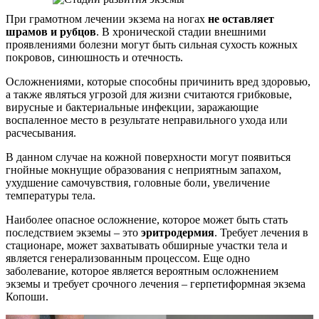
При грамотном лечении экзема на ногах
не оставляет
шрамов и рубцов
. В хронической стадии внешними
проявлениями болезни могут быть сильная сухость кожных
покровов, синюшность и отечность.
Осложнениями, которые способны причинить вред здоровью,
а также являться угрозой для жизни считаются грибковые,
вирусные и бактериальные инфекции, заражающие
воспаленное место в результате неправильного ухода или
расчесывания.
В данном случае на кожной поверхности могут появиться
гнойные мокнущие образования с неприятным запахом,
ухудшение самочувствия, головные боли, увеличение
температуры тела.
Наиболее опасное осложнение, которое может быть стать
последствием экземы – это
эритродермия
. Требует лечения в
стационаре, может захватывать обширные участки тела и
является генерализованным процессом. Еще одно
заболевание, которое является вероятным осложнением
экземы и требует срочного лечения – герпетиформная экзема
Копоши.