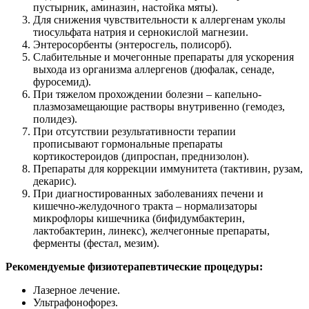
пустырник, аминазин, настойка мяты).
Для снижения чувствительности к аллергенам уколы
тиосульфата натрия и сернокислой магнезии.
Энтеросорбенты (энтеросгель, полисорб).
Слабительные и мочегонные препараты для ускорения
выхода из организма аллергенов (дюфалак, сенаде,
фуросемид).
При тяжелом прохождении болезни – капельно-
плазмозамещающие растворы внутривенно (гемодез,
полидез).
При отсутствии результативности терапии
прописывают гормональные препараты
кортикостероидов (дипроспан, преднизолон).
Препараты для коррекции иммунитета (тактивин, рузам,
декарис).
При диагностированных заболеваниях печени и
кишечно-желудочного тракта – нормализаторы
микрофлоры кишечника (бифидумбактерин,
лактобактерин, линекс), желчегонные препараты,
ферменты (фестал, мезим).
Рекомендуемые физиотерапевтические процедуры:
Лазерное лечение.
Ультрафонофорез.