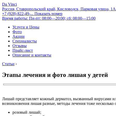
Da Vinci
Россия, Ставропольский край, Кисловодск, Парковая улица, 1
+7 (928) 822-49-...
Показать номер
Время работы: Пн-пт: 08:00—20:00; сб: 08:00—15:00
Услуги и Цены
Фото
Акции
Специалисты
Отзывы
Прайс-лист
Описание и контакты
Статьи
›
Этапы лечения и фото лишая у детей
Лишай представляет кожный дерматоз, вызванный вирусами или
возникновения лишая разные, методы лечения тоже несколько 
розовый лишай;