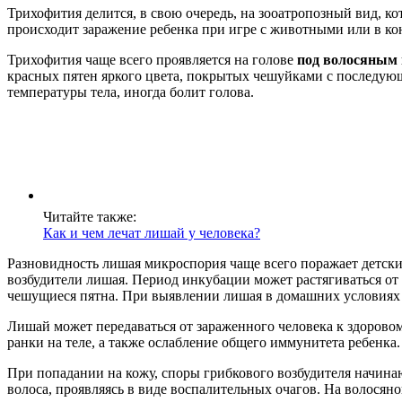
Трихофития делится, в свою очередь, на зооатропозный вид, к
происходит заражение ребенка при игре с животными или в ко
Трихофития чаще всего проявляется на голове
под волосяным
красных пятен яркого цвета, покрытых чешуйками с последую
температуры тела, иногда болит голова.
Читайте также:
Как и чем лечат лишай у человека?
Разновидность лишая микроспория чаще всего поражает детс
возбудители лишая. Период инкубации может растягиваться от т
чешущиеся пятна. При выявлении лишая в домашних условиях сл
Лишай может передаваться от зараженного человека к здорово
ранки на теле, а также ослабление общего иммунитета ребенка.
При попадании на кожу, споры грибкового возбудителя начина
волоса, проявляясь в виде воспалительных очагов. На волосяно