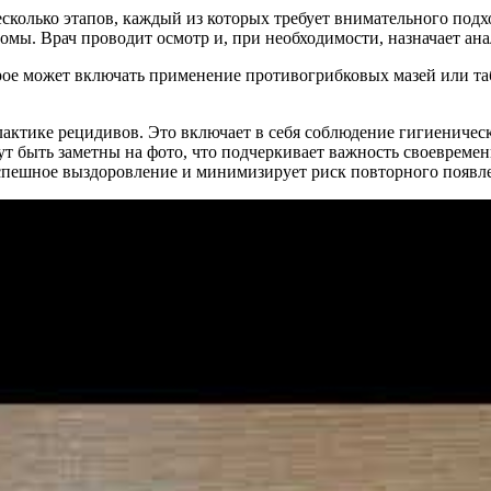
есколько этапов, каждый из которых требует внимательного подх
омы. Врач проводит осмотр и, при необходимости, назначает ана
рое может включать применение противогрибковых мазей или та
лактике рецидивов. Это включает в себя соблюдение гигиениче
ут быть заметны на фото, что подчеркивает важность своевреме
спешное выздоровление и минимизирует риск повторного появле