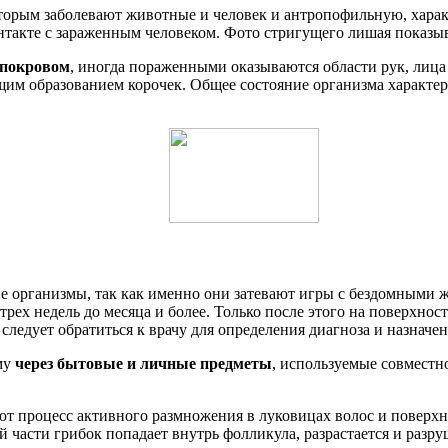
оторым заболевают животные и человек и антропофильную, харак
нтакте с зараженным человеком. Фото стригущего лишая показыв
 покровом
, иногда пораженными оказываются области рук, лица
щим образованием корочек. Общее состояние организма характе
кие организмы, так как именно они затевают игры с бездомны
рех недель до месяца и более. Только после этого на поверхнос
едует обратиться к врачу для определения диагноза и назначен
му
через бытовые и личные предметы
, используемые совместн
ют процесс активного размножения в луковицах волос и поверхн
й части грибок попадает внутрь фолликула, разрастается и разру