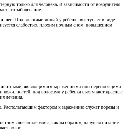
терную только для человека. В зависимости от возбудителя
ает это заболевание.
 и шеи. Под волосами лишай у ребенка выступает в виде
ризуется слабостью, плохим ночным сном, повышением
ми животными, являющимися зараженными или переносящими
ти кожи, ногтей, под волосами у ребенка выступают красные
ия лечения.
о. Располагающим фактором к заражению служат порезы и
остном слое эпидермиса, таким образом, нарушая питание
шает волос.