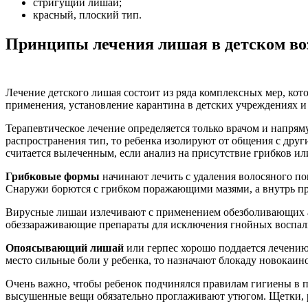
стригущий лишай;
красный, плоский тип.
Принципы лечения лишая в детском во
Лечение детского лишая состоит из ряда комплексных мер, кот
применения, установление карантина в детских учреждениях и
Терапевтическое лечение определяется только врачом и напрям
распространения тип, то ребенка изолируют от общения с дру
считается вылеченным, если анализ на присутствие грибков и
Грибковые формы
начинают лечить с удаления волосяного по
Снаружи борются с грибком поражающими мазями, а внутрь пр
Вирусные лишаи излечивают с применением обезболивающих ан
обеззараживающие препараты для исключения гнойных воспал
Опоясывающий лишай
или герпес хорошо поддается лечению
место сильные боли у ребенка, то назначают блокаду новокаи
Очень важно, чтобы ребенок подчинялся правилам гигиены в пе
высушенные вещи обязательно проглаживают утюгом. Щетки, 