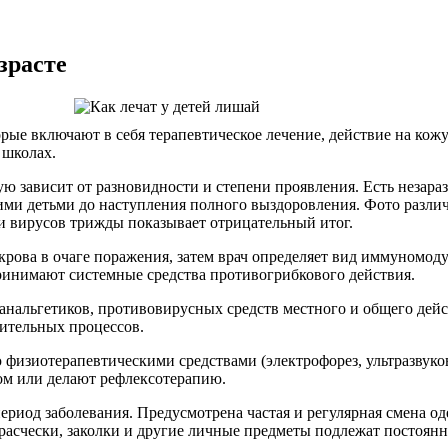
зрасте
орые включают в себя терапевтическое лечение, действие на кож
 школах.
ую зависит от разновидности и степени проявления. Есть незара
гими детьми до наступления полного выздоровления. Фото разл
ли вирусов трижды показывает отрицательный итог.
крова в очаге поражения, затем врач определяет вид иммуномо
инимают системные средства противогрибкового действия.
альгетиков, противовирусных средств местного и общего дейст
ительных процессов.
 физиотерапевтическими средствами (электрофорез, ультразвуко
ном или делают рефлексотерапию.
риод заболевания. Предусмотрена частая и регулярная смена од
расчески, заколки и другие личные предметы подлежат постоян