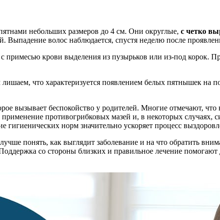
пятнами небольших размеров до 4 см. Они округлые,
с четко в
й. Выпадение волос наблюдается, спустя неделю после проявлен
 с примесью крови выделения из пузырьков или из-под корок. П
 лишаем, что характеризуется появлением белых пятнышек на по
рое вызывает беспокойство у родителей. Многие отмечают, что 
 применение противогрибковых мазей и, в некоторых случаях, с
е гигиенических норм значительно ускоряет процесс выздоровл
учше понять, как выглядит заболевание и на что обратить вни
 Поддержка со стороны близких и правильное лечение помогают 