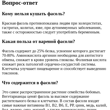
Вопрос-ответ
Кому нельзя кушать фасоль?
Красная фасоль противопоказана людям при холециститах,
гастритах, колитах, язве, при аутоиммунных заболеваниях,
также с осторожностью следует употреблять беременным.
Какая польза от вареной фасоли?
Фасоль содержит до 25% белка, усвоение которого достигает
70-80%. Аминокислота аргинин необходима для азотистого
обмена, снижает в крови уровень глюкозы. Фолиевая кислота
снижает риск патологий сердечно-сосудистой системы.
Клетчатка улучшает пищеварение и способствует выведению
токсинов.
Что содержится в фасоли?
Это самое распространенное растение семейства бобовых.
Вегетарианцы ценят фасоль за высокое содержание
растительного белка и клетчатки. В состав фасоли входят
самые важные витамины В1, В2, В6, Е, РР, цинк, медь, калий,
йод, железо, сера, магний, а также аминокислоты лизин,