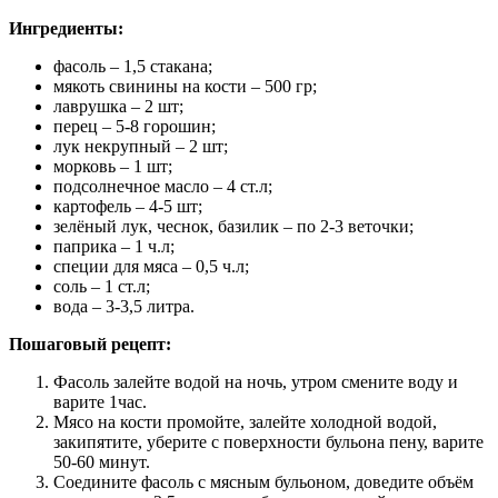
Ингредиенты:
фасоль – 1,5 стакана;
мякоть свинины на кости – 500 гр;
лаврушка – 2 шт;
перец – 5-8 горошин;
лук некрупный – 2 шт;
морковь – 1 шт;
подсолнечное масло – 4 ст.л;
картофель – 4-5 шт;
зелёный лук, чеснок, базилик – по 2-3 веточки;
паприка – 1 ч.л;
специи для мяса – 0,5 ч.л;
соль – 1 ст.л;
вода – 3-3,5 литра.
Пошаговый рецепт:
Фасоль залейте водой на ночь, утром смените воду и
варите 1час.
Мясо на кости промойте, залейте холодной водой,
закипятите, уберите с поверхности бульона пену, варите
50-60 минут.
Соедините фасоль с мясным бульоном, доведите объём