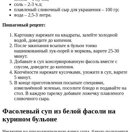
соль – 2-3 ч.л;
плавленый сливочный сыр для украшения – 100 гр;
вода – 2,5-3 литра.
Пошаговый рецепт:
Картошку нарежьте на квадраты, залейте холодной
водой, доведите до кипения.
После закипания всыпьте в бульон тонко
нашинкованный лук-порей и морковь, варите 25-30
минут.
Добавьте в суп консервированную фасоль вместе с
соусом, доведите до кипения.
Копчёности нарежьте кусочками, уложите в суп, варите
5 минут.
В конце приготовления посыпьте специями,
измельчённой зеленью, посолите блюдо и подавайте на
стол. В каждую тарелку добавьте ложечку плавленого
сливочного сыра.
Фасолевый суп из белой фасоли на
курином бульоне
Несмотря на продолжительную варку супа, блюдо получается