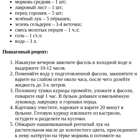
морковь средняя – 1 шт;
лавровый лист – 1 шт;
перец горошек – 5 шт;
зелёный лук – 5 пёрышек;
зелень сельдерея – 3-4 веточки;
смесь молотых перцев – 1 ч.л;
соль – 1 ст.л;
вода – 3 л.
Пошаговый рецепт:
Накануне вечером замочите фасоль в холодной воде и
выдержите 10-12 часов.
Поменяйте воду у подготовленной фасоли, закипятите и
варите на слабом огне около часа, после чего долейте
жидкость до 3-х литров.
Половину тушки курицы промойте, уложите к фасоли,
поварите ещё 1 час. В бульон добавьте измельчённую
луковицу, лаврушку и горошки перца.
Картошку очистите, нарежьте и варите 20 минут в
бульоне. Готовую курицу извлеките из кастрюли,
остудите и разделите на кусочки.
Обжарьте нашинкованный репчатый лук на
растительном масле до золотистого цвета, присоедините
к нему натёртую на тёрке морковь и потомите на