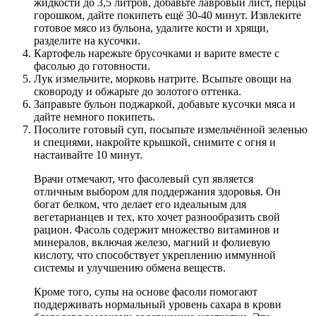
жидкости до 3,5 литров, добавьте лавровый лист, перцы
горошком, дайте покипеть ещё 30-40 минут. Извлеките
готовое мясо из бульона, удалите кости и хрящи,
разделите на кусочки.
Картофель нарежьте брусочками и варите вместе с
фасолью до готовности.
Лук измельчите, морковь натрите. Всыпьте овощи на
сковороду и обжарьте до золотого оттенка.
Заправьте бульон поджаркой, добавьте кусочки мяса и
дайте немного покипеть.
Посолите готовый суп, посыпьте измельчённой зеленью
и специями, накройте крышкой, снимите с огня и
настаивайте 10 минут.
Врачи отмечают, что фасолевый суп является
отличным выбором для поддержания здоровья. Он
богат белком, что делает его идеальным для
вегетарианцев и тех, кто хочет разнообразить свой
рацион. Фасоль содержит множество витаминов и
минералов, включая железо, магний и фолиевую
кислоту, что способствует укреплению иммунной
системы и улучшению обмена веществ.
Кроме того, супы на основе фасоли помогают
поддерживать нормальный уровень сахара в крови