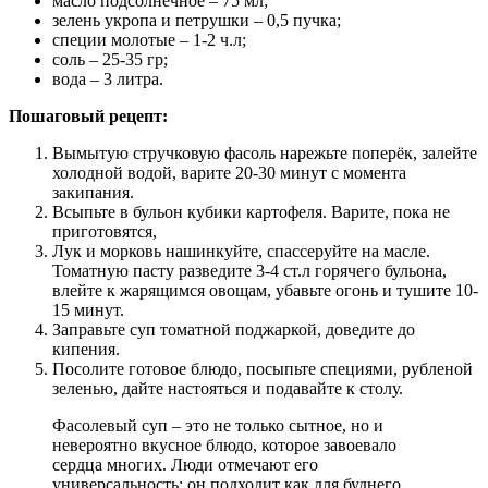
масло подсолнечное – 75 мл;
зелень укропа и петрушки – 0,5 пучка;
специи молотые – 1-2 ч.л;
соль – 25-35 гр;
вода – 3 литра.
Пошаговый рецепт:
Вымытую стручковую фасоль нарежьте поперёк, залейте
холодной водой, варите 20-30 минут с момента
закипания.
Всыпьте в бульон кубики картофеля. Варите, пока не
приготовятся,
Лук и морковь нашинкуйте, спассеруйте на масле.
Томатную пасту разведите 3-4 ст.л горячего бульона,
влейте к жарящимся овощам, убавьте огонь и тушите 10-
15 минут.
Заправьте суп томатной поджаркой, доведите до
кипения.
Посолите готовое блюдо, посыпьте специями, рубленой
зеленью, дайте настояться и подавайте к столу.
Фасолевый суп – это не только сытное, но и
невероятно вкусное блюдо, которое завоевало
сердца многих. Люди отмечают его
универсальность: он подходит как для буднего