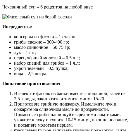
Чечевичный суп – 6 рецептов на любой вкус
Ингредиенты:
консервы из фасоли – 1 стакан;
грибы свежие – 300-400 гр;
масло сливочное – 50-75 гр;
лук – 1 шт;
перец чёрный молотый – 0,5 ч.л;
набор специй для грибов – 1 ч.л;
укроп зелёный – 0,5 пучка;
вода – 2,5 литра.
Пошаговое приготовление:
Извлеките фасоль из банки вместе с подливой, залейте
2,5 л воды, закипятите и томите минут 15-20.
Приготовьте грибную поджарку. Измельчите лук и
обжарьте на сливочном масле до прозрачности.
Промытые грибы нашинкуйте средними ломтиками,
уложите к луку и тушите 10-15 минут, в конце посолите,
и посыпьте молотым перцем.
Фасолевый бульон заправьте грибной поджаркой, дайте