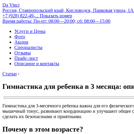
Da Vinci
Россия, Ставропольский край, Кисловодск, Парковая улица, 1
+7 (928) 822-49-...
Показать номер
Время работы: Пн-пт: 08:00—20:00; сб: 08:00—15:00
Услуги и Цены
Фото
Акции
Специалисты
Отзывы
Прайс-лист
Описание и контакты
Статьи
›
Гимнастика для ребенка в 3 месяца: 
Гимнастика для 3-месячного ребенка важна для его физическо
мышечный тонус, развивают координацию и улучшают общее са
сделать их безопасными и приятными.
Почему в этом возрасте?