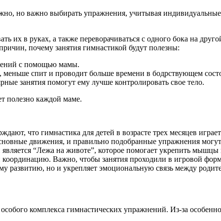
жно, но важно выбирать упражнения, учитывая индивидуальные
вать их в руках, а также переворачиваться с одного бока на др
 причин, почему занятия гимнастикой будут полезны:
жений с помощью мамы.
меньше спит и проводит больше времени в бодрствующем состоя
рные занятия помогут ему лучше контролировать свое тело.
т полезно каждой маме.
рждают, что гимнастика для детей в возрасте трех месяцев игра
 основные движения, и правильно подобранные упражнения могу
является “Лежа на животе”, которое помогает укрепить мышц
 координацию. Важно, чтобы занятия проходили в игровой форме
ому развитию, но и укрепляет эмоциональную связь между родит
 особого комплекса гимнастических упражнений. Из-за особеннос