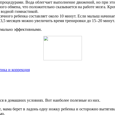
 процедурами. Вода облегчает выполнение движений, но при это
о обмена, что положительно сказывается на работе мозга. Кром
 водной гимнастикой.
чного ребенка составляет около 10 минут. Если малыш начинает 
 3,5 месяцев можно увеличить время тренировки до 15–20 минут.
симально эффективными.
тика и коррекция
я в домашних условиях. Вот наиболее полезные из них.
, мама берет в ладонь одну ножку ребенка и осторожно вытягива
ью.