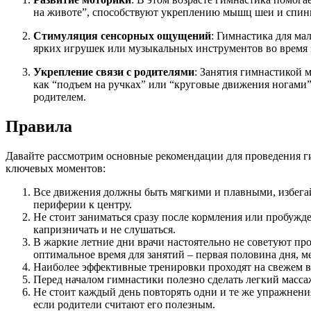
на животе”, способствуют укреплению мышц шеи и спины
Стимуляция сенсорных ощущений
: Гимнастика для ма
ярких игрушек или музыкальных инструментов во время з
Укрепление связи с родителями
: Занятия гимнастикой 
как “подъем на ручках” или “круговые движения ногами
родителем.
Правила
Давайте рассмотрим основные рекомендации для проведения ги
ключевых моментов:
Все движения должны быть мягкими и плавными, избегай
периферии к центру.
Не стоит заниматься сразу после кормления или пробужде
капризничать и не слушаться.
В жаркие летние дни врачи настоятельно не советуют про
оптимальное время для занятий – первая половина дня, 
Наиболее эффективные тренировки проходят на свежем во
Перед началом гимнастики полезно сделать легкий масс
Не стоит каждый день повторять одни и те же упражнения
если родители считают его полезным.