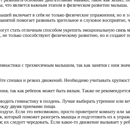
, что является важным этапом в физическом развитии малыша.
лышей включает в себя не только физические упражнения, но и 
анятий помогает развивать зрительное и слуховое восприятие, 
могут стать отличным способом укрепить эмоциональную связь 
”, не только способствуют физическому развитию, но и создаю
мнастики с трехмесячным малышом, так как занятия с ним значи
те спешки и резких движений. Необходимо учитывать хрупкост
ния, так как ребенок может быть вялым. Также не рекомендуется
водить гимнастику в полдень. Лучше выбирать утренние или веч
между двумя приемами пищи.
здухе. Если это невозможно, просто проветрите комнату или за
аж, который поможет разогреть мышцы и подготовить их к упраж
; их следует чередовать. Если какое-то движение вызывает у реб