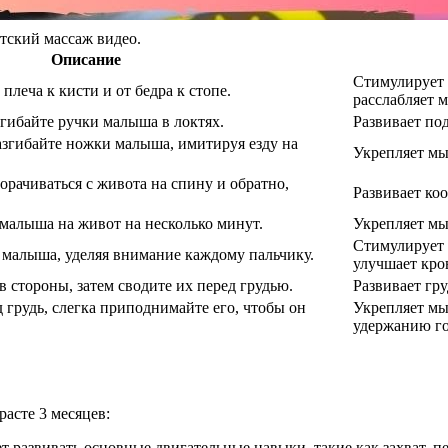
етский массаж видео.
Описание
Стимулирует 
леча к кисти и от бедра к стопе.
расслабляет 
згибайте ручки малыша в локтях.
Развивает по
азгибайте ножки малыша, имитируя езду на
Укрепляет мы
рачиваться с живота на спину и обратно,
Развивает ко
малыша на живот на несколько минут.
Укрепляет мы
Стимулирует 
малыша, уделяя внимание каждому пальчику.
улучшает кро
 стороны, затем сводите их перед грудью.
Развивает гр
грудь, слегка приподнимайте его, чтобы он
Укрепляет мы
удержанию г
расте 3 месяцев:
ет развивать основные двигательные навыки, такие как захват, 