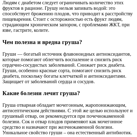
Людям с диабетом следует ограничивать количество этих
фруктов в рационе. Грушу нельзя запивать водой: это
способствует брожению плодов, что приводит к расстройству
пищеварения. Стоит с осторожностью есть фрукт людям,
страдающим хроническим запором, с проблемами ЖКТ, при
язве, гастрите, колите.
Чем полезна и вредна груша?
Груши — богатый источник флавоноидных антиоксидантов,
которые помогают облегчить воспаление и снизить риск
сердечно-сосудистых заболеваний. Снижает риск диабета.
Груши, особенно красные сорта, помогают снизить риск
диабета, поскольку богаты клетчаткой и антиоксидантами.
Защищает от заболеваний сердца и сосудов.
Какие болезни лечит груша?
Груша отварная обладает мочегонным, жаропонижающим,
антисептическим действиями. С этой же целью используют и
грушевый отвар, он рекомендуется при почечнокаменной
болезни. Сок и отвар плодов применяют как мочегонное
средство и назначают при желчнокаменной болезни.
Уникальное свойство груши – она естественный антибиотик.