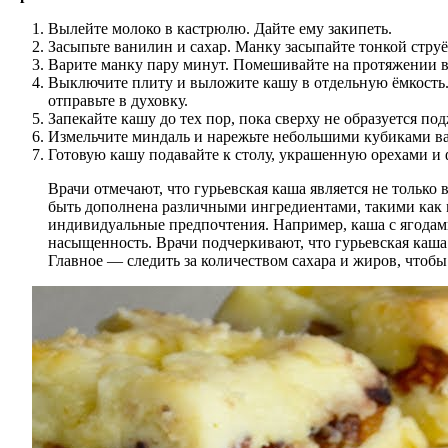
Вылейте молоко в кастрюлю. Дайте ему закипеть.
Засыпьте ванилин и сахар. Манку засыпайте тонкой стру
Варите манку пару минут. Помешивайте на протяжении в
Выключите плиту и выложите кашу в отдельную ёмкость. 
отправьте в духовку.
Запекайте кашу до тех пор, пока сверху не образуется под
Измельчите миндаль и нарежьте небольшими кубиками ва
Готовую кашу подавайте к столу, украшенную орехами и
Врачи отмечают, что гурьевская каша является не тольк
быть дополнена различными ингредиентами, такими как м
индивидуальные предпочтения. Например, каша с ягодами
насыщенность. Врачи подчеркивают, что гурьевская каша
Главное — следить за количеством сахара и жиров, чтоб