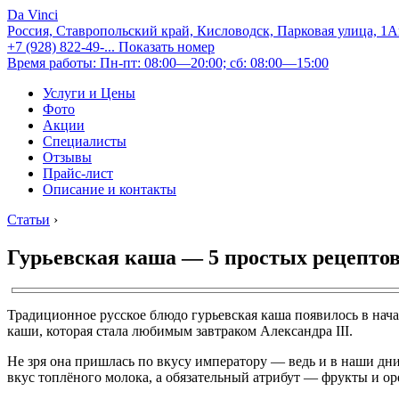
Da Vinci
Россия, Ставропольский край, Кисловодск, Парковая улица, 1
+7 (928) 822-49-...
Показать номер
Время работы: Пн-пт: 08:00—20:00; сб: 08:00—15:00
Услуги и Цены
Фото
Акции
Специалисты
Отзывы
Прайс-лист
Описание и контакты
Статьи
›
Гурьевская каша — 5 простых рецепто
Традиционное русское блюдо гурьевская каша появилось в нача
каши, которая стала любимым завтраком Александра III.
Не зря она пришлась по вкусу императору — ведь и в наши дни
вкус топлёного молока, а обязательный атрибут — фрукты и о