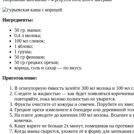
Ингредиенты:
50 гр. манки;
0,4 л молока;
100 мл сливок;
1 яблоко;
1 груша;
50 гр фиников;
50 гр грецких орехов;
корица, соль и сахар — по вкусу.
Приготовление:
В огнеупорную ёмкость залейте 300 мл молока и 100 мл сл
Следите за жидкостью — как будет появляться коричневая
повторяйте, пока молоко полностью не уварится.
Фрукты очистите от кожуры и семечек. Порубите их вме
Грецкие орехи измельчите в блендере или деревянной то
На плите доведите до кипения 100 мл молока. Всыпьте в 
комочки.
Кашу варите не больше 2х минут, помешивая на протяжен
Когда манка сварится, уложите её в форму для запекания