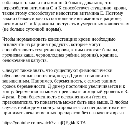
соблюдать также и витаминный баланс, доказано, что
переизбыток витамина С и К способствует сгущению крови,
также этому способствует недостаток витамина Е. Поэтому
важно сбалансировать соотношение витаминов в рационе,
витамины С и К должны поступать в умеренных количествах
(не больше суточной нормы).
Чтобы нормализовать консистенцию крови необходимо
исключить из рациона продукты, которые могут
способствовать сгущению крови, к ним относят: бананы,
гречневая каша, черноплодная рябина (арония), крапива,
белокочанная капуста.
Следует также знать, что существуют физиологически
обусловленные состояния, когда Д димер становится
завышенным. Например, беременность, с самых ранних
сроков беременности, Д-димер постоянно увеличивается и к
концу беременности может превышать исходный уровень в 3-
4 раза. Если беременность с осложнениями (гестоз,
преэклампсия), то показатель может быть еще выше. В любом
случае, необходимо консультироваться со специалистом и не
принимать лекарственных препаратов без назначения врача.
https://youtube.com/watch?v=ujQEgi4cKTA