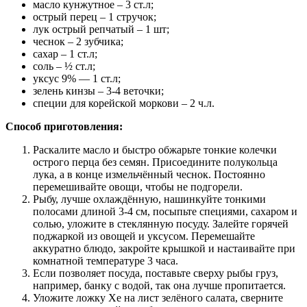
масло кунжутное – 3 ст.л;
острый перец – 1 стручок;
лук острый репчатый – 1 шт;
чеснок – 2 зубчика;
сахар – 1 ст.л;
соль – ½ ст.л;
уксус 9% — 1 ст.л;
зелень кинзы – 3-4 веточки;
специи для корейской моркови – 2 ч.л.
Способ приготовления:
Раскалите масло и быстро обжарьте тонкие колечки
острого перца без семян. Присоедините полукольца
лука, а в конце измельчённый чеснок. Постоянно
перемешивайте овощи, чтобы не подгорели.
Рыбу, лучше охлаждённую, нашинкуйте тонкими
полосами длиной 3-4 см, посыпьте специями, сахаром и
солью, уложите в стеклянную посуду. Залейте горячей
поджаркой из овощей и уксусом. Перемешайте
аккуратно блюдо, закройте крышкой и настаивайте при
комнатной температуре 3 часа.
Если позволяет посуда, поставьте сверху рыбы груз,
например, банку с водой, так она лучше пропитается.
Уложите ложку Хе на лист зелёного салата, сверните