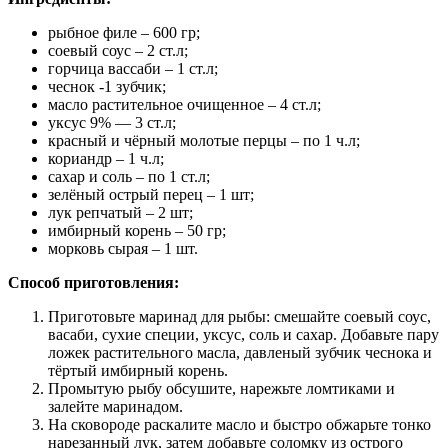
рыбное филе – 600 гр;
соевый соус – 2 ст.л;
горчица вассаби – 1 ст.л;
чеснок -1 зубчик;
масло растительное очищенное – 4 ст.л;
уксус 9% — 3 ст.л;
красный и чёрный молотые перцы – по 1 ч.л;
кориандр – 1 ч.л;
сахар и соль – по 1 ст.л;
зелёный острый перец – 1 шт;
лук репчатый – 2 шт;
имбирный корень – 50 гр;
морковь сырая – 1 шт.
Способ приготовления:
Приготовьте маринад для рыбы: смешайте соевый соус,
васаби, сухие специи, уксус, соль и сахар. Добавьте пару
ложек растительного масла, давленый зубчик чеснока и
тёртый имбирный корень.
Промытую рыбу обсушите, нарежьте ломтиками и
залейте маринадом.
На сковороде раскалите масло и быстро обжарьте тонко
нарезанный лук, затем добавьте соломку из острого