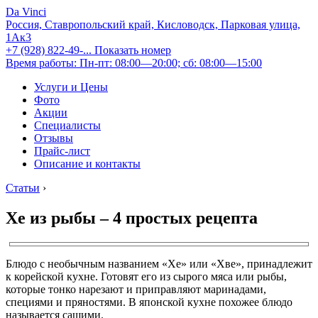
Da Vinci
Россия, Ставропольский край, Кисловодск, Парковая улица,
1Ак3
+7 (928) 822-49-...
Показать номер
Время работы: Пн-пт: 08:00—20:00; сб: 08:00—15:00
Услуги и Цены
Фото
Акции
Специалисты
Отзывы
Прайс-лист
Описание и контакты
Статьи
›
Хе из рыбы – 4 простых рецепта
Блюдо с необычным названием «Хе» или «Хве», принадлежит
к корейской кухне. Готовят его из сырого мяса или рыбы,
которые тонко нарезают и приправляют маринадами,
специями и пряностями. В японской кухне похожее блюдо
называется сашими.