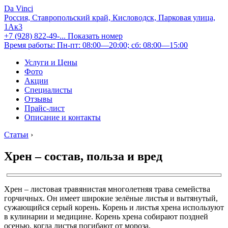
Da Vinci
Россия, Ставропольский край, Кисловодск, Парковая улица,
1Ак3
+7 (928) 822-49-...
Показать номер
Время работы: Пн-пт: 08:00—20:00; сб: 08:00—15:00
Услуги и Цены
Фото
Акции
Специалисты
Отзывы
Прайс-лист
Описание и контакты
Статьи
›
Хрен – состав, польза и вред
Хрен – листовая травянистая многолетняя трава семейства
горчичных. Он имеет широкие зелёные листья и вытянутый,
сужающийся серый корень. Корень и листья хрена используют
в кулинарии и медицине. Корень хрена собирают поздней
осенью, когда листья погибают от мороза.