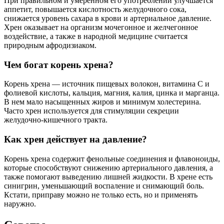
При правильном и умеренном его употреблении улучшается
аппетит, повышается кислотность желудочного сока,
снижается уровень сахара в крови и артериальное давление.
Хрен оказывает на организм мочегонное и желчегонное
воздействие, а также в народной медицине считается
природным афродизиаком.
Чем богат корень хрена?
Корень хрена — источник пищевых волокон, витамина С и
фолиевой кислоты, кальция, магния, калия, цинка и марганца.
В нем мало насыщенных жиров и минимум холестерина.
Часто хрен используется для стимуляции секреции
желудочно-кишечного тракта.
Как хрен действует на давление?
Корень хрена содержит фенольные соединения и флавоноиды,
которые способствуют снижению артериального давления, а
также помогают выведению лишней жидкости. В хрене есть
синигрин, уменьшающий воспаление и снимающий боль.
Кстати, приправу можно не только есть, но и применять
наружно.