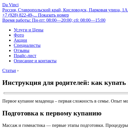
Da Vinci
Россия, Ставропольский край, Кисловодск, Парковая улица, 1
+7 (928) 822-49-...
Показать номер
Время работы: Пн-пт: 08:00—20:00; сб: 08:00—15:00
Услуги и Цены
Фото
Акции
Специалисты
Отзывы
Прайс-лист
Описание и контакты
Статьи
›
Инструкция для родителей: как купать
Первое купание младенца – первая сложность в семье. Опыт 
Подготовка к первому купанию
Массаж и гимнастика — первые этапы подготовки. Процедуры д