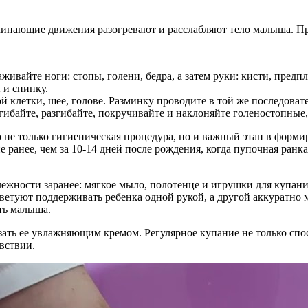
инающие движения разогревают и расслабляют тело малыша. Пр
ивайте ноги: стопы, голени, бедра, а затем руки: кисти, предпл
 и спинку.
й клетки, шее, голове. Разминку проводите в той же последоват
гибайте, разгибайте, покручивайте и наклоняйте голеностопные,
 не только гигиеническая процедура, но и важный этап в форм
ранее, чем за 10-14 дней после рождения, когда пупочная ранка
ежности заранее: мягкое мыло, полотенце и игрушки для купан
ветуют поддерживать ребенка одной рукой, а другой аккуратно м
ть малыша.
ть ее увлажняющим кремом. Регулярное купание не только спосо
вствии.