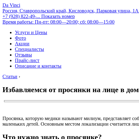
Da Vinci
Россия, Ставропольский край, Кисловодск, Парковая улица, 1
+7 (928) 822-49-...
Показать номер
Время работы: Пн-пт: 08:00—20:00; сб: 08:00—15:00
Услуги и Цены
Фото
Акции
Специалисты
Отзывы
Прайс-лист
Описание и контакты
Статьи
›
Избавляемся от просянки на лице в до
Просянка, которую медики называют милиум, представляет со
маленьких детей. Основным местом локализации считается лицо,
Что нужно знать о просянке?