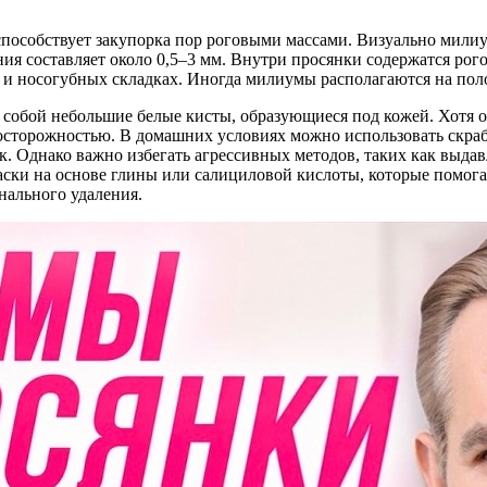
способствует закупорка пор роговыми массами. Визуально милиу
ания составляет около 0,5–3 мм. Внутри просянки содержатся ро
ке и носогубных складках. Иногда милиумы располагаются на поло
 собой небольшие белые кисты, образующиеся под кожей. Хотя о
осторожностью. В домашних условиях можно использовать скра
. Однако важно избегать агрессивных методов, таких как выдав
ски на основе глины или салициловой кислоты, которые помога
нального удаления.