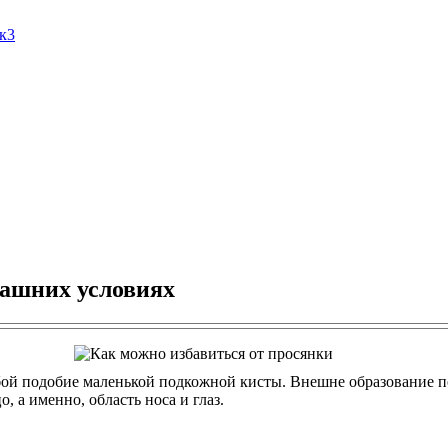
Ак3
машних условиях
бой подобие маленькой подкожной кисты. Внешне образование п
 а именно, область носа и глаз.