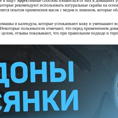
е и ищут эффективные способы избавиться от них в домашних у
которые рекомендуют использовать натуральные скрабы на основ
елятся опытом применения масок с медом и лимоном, которые о
 ромашка и календула, которые успокаивают кожу и уменьшают 
 Некоторые пользователи отмечают, что перед применением дома
 целом, отзывы показывают, что при правильном подходе и терп