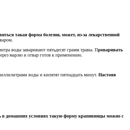
виться такая форма болезни, может, из-за лекарственной
варом.
литра воды заваривают пятьдесят грамм травы. П
роваривать
через марлю и отвар готов к применению.
миллилитрами воды и кипятят пятнадцать минут.
Настояв
ь в домашних условиях такую форму крапивницы можно с