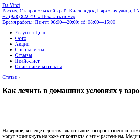
Da Vinci
Россия, Ставропольский край, Кисловодск, Парковая улица, 1
+7 (928) 822-49-...
Показать номер
Время работы: Пн-пт: 08:00—20:00; сб: 08:00—15:00
Услуги и Цены
Фото
Акции
Специалисты
Отзывы
Прайс-лист
Описание и контакты
Статьи
›
Как лечить в домашних условиях у взр
Наверное, все ещё с детства знают такое распространённое кож
могут возникнуть на коже от контакта с этим растением. Меди