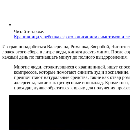
Читайте также:
Крапивница у ребенка с фото, описанием симптомов и л
Из трав понадобиться Валериана, Ромашка, Зверобой, Чистотел
ложек этого сбора в литре воды, кипятя десять минут. После 
каждый день по пятнадцать минут до полного выздоровления.
Многие люди, столкнувшиеся с крапивницей, ищут спосо
компрессов, которые помогают снизить зуд и воспаление
предпочитают натуральные средства, такие как отвар р
аллергены, такие как цитрусовые и шоколад. Кроме того, 
проходят, лучше обратиться к врачу для получения проф