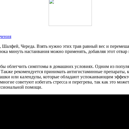
ечения
, Шалфей, Череда. Взять нужно этих трав равный вес и перемеш
сорока минуть настаивания можно применять, добавляя этот отва
бы облегчить симптомы в домашних условиях. Одним из популя
. Также рекомендуется принимать антигистаминные препараты, к
омашки или календулы, которые обладают успокаивающим эффект
многие советуют избегать стресса и перегрева, так как это може
ессиональной помощи.