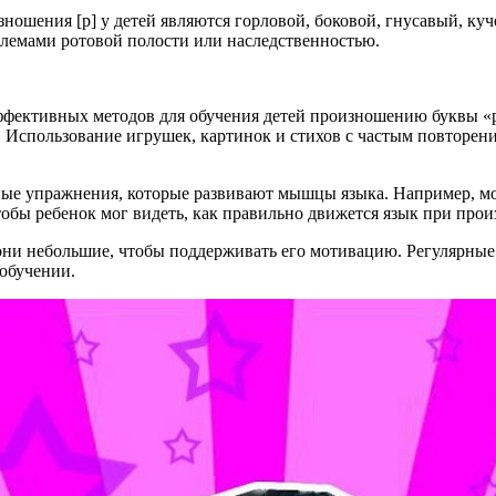
ошения [р] у детей являются горловой, боковой, гнусавый, ку
блемами ротовой полости или наследственностью.
ффективных методов для обучения детей произношению буквы «р
 Использование игрушек, картинок и стихов с частым повторени
ные упражнения, которые развивают мышцы языка. Например, мо
тобы ребенок мог видеть, как правильно движется язык при прои
 они небольшие, чтобы поддерживать его мотивацию. Регулярные
 обучении.