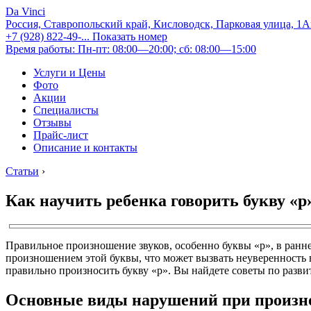
Da Vinci
Россия, Ставропольский край, Кисловодск, Парковая улица, 1
+7 (928) 822-49-...
Показать номер
Время работы: Пн-пт: 08:00—20:00; сб: 08:00—15:00
Услуги и Цены
Фото
Акции
Специалисты
Отзывы
Прайс-лист
Описание и контакты
Статьи
›
Как научить ребенка говорить букву «р
Правильное произношение звуков, особенно буквы «р», в ранн
произношением этой буквы, что может вызвать неуверенность 
правильно произносить букву «р». Вы найдете советы по разв
Основные виды нарушений при произн