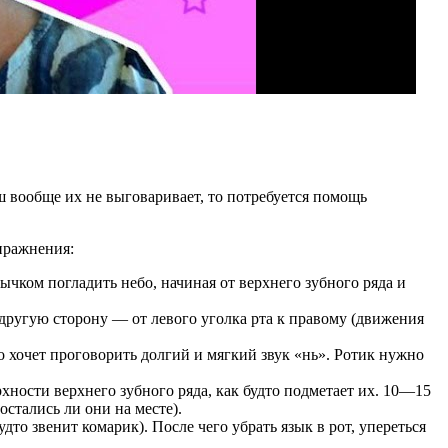
ш вообще их не выговаривает, то потребуется помощь
пражнения:
ычком погладить небо, начиная от верхнего зубного ряда и
 другую сторону — от левого уголка рта к правому (движения
о хочет проговорить долгий и мягкий звук «нь». Ротик нужно
хности верхнего зубного ряда, как будто подметает их. 10—15
стались ли они на месте).
то звенит комарик). После чего убрать язык в рот, упереться