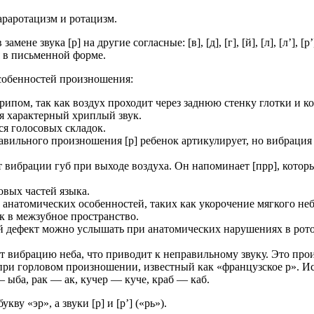
араротацизм и ротацизм.
ене звука [р] на другие согласные: [в], [д], [г], [й], [л], [л’],
ся в письменной форме.
особенностей произношения:
ипом, так как воздух проходит через заднюю стенку глотки и ко
ая характерный хриплый звук.
я голосовых складок.
вильного произношения [р] ребенок артикулирует, но вибрация 
 вибрации губ при выходе воздуха. Он напоминает [прр], котор
вых частей языка.
анатомических особенностей, таких как укорочение мягкого неба
 в межзубное пространство.
й дефект можно услышать при анатомических нарушениях в ротов
 вибрацию неба, что приводит к неправильному звуку. Это прои
ри горловом произношении, известный как «французское р». Иск
— ыба, рак — ак, кучер — куче, краб — каб.
у «эр», а звуки [р] и [р’] («рь»).