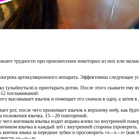
зникают трудности при произнесении некоторых из них или малы
разогрева артикуляционного аппарата. Эффективны следующие у
у (улыбнуться) и приоткрыть ротик. После этого скажите ему яз
—12 поглаживаний.
го высовывает язычок и помещает его сначала в одну, а затем в
ет рот, после чего прижимает язычок к верхнему небу, как будт
том положения язычка. 15—20 повторений.
 чего кончиком язычка водит вправо-влево по внутренней повер
ончиком язычка в каждый зуб с внутренней стороны (проверить, о
кончик языка за передние зубки и проговорить «з—з—з» (как буд
оизнести «з—з—з».