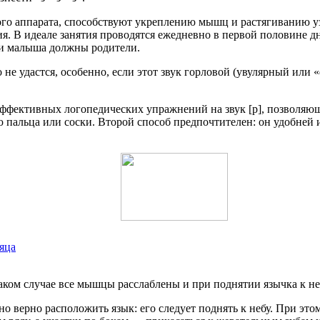
о аппарата, способствуют укреплению мышц и растягиванию узд
 В идеале занятия проводятся ежедневно в первой половине дня
ии малыша должны родители.
 не удастся, особенно, если этот звук горловой (увулярный или «
е эффективных логопедических упражнений на звук [р], позволя
 пальца или соски. Второй способ предпочтителен: он удобней и
сяца
аком случае все мышцы расслаблены и при поднятии язычка к неб
но верно расположить язык: его следует поднять к небу. При это