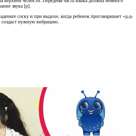
 на верхней челюсти. Передняя часть языка должна немного
ание звука [р].
еньте соску и при выдохе, когда ребенок проговаривает «д-д-
ец создаст нужную вибрацию.