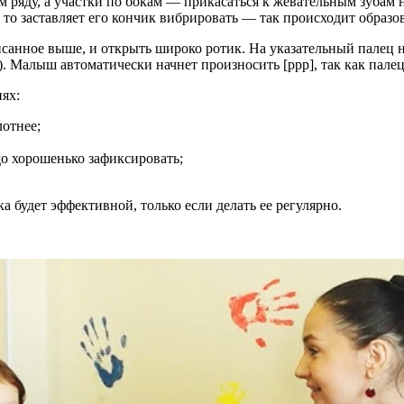
ом ряду, а участки по бокам — прикасаться к жевательным зубам
 то заставляет его кончик вибрировать — так происходит образов
нное выше, и открыть широко ротик. На указательный палец над
). Малыш автоматически начнет произносить [ррр], так как пал
ях:
отнее;
до хорошенько зафиксировать;
 будет эффективной, только если делать ее регулярно.