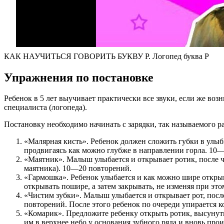
КАК НАУЧИТЬСЯ ГОВОРИТЬ БУКВУ Р. Логопед буква Р
Упражнения по постановке
Ребенок в 5 лет выучивает практически все звуки, если же во
специалиста (логопеда).
Постановку необходимо начинать с зарядки, так называемого 
«Малярная кисть». Ребенок должен сложить губки в улыбк
продвигаясь как можно глубже в направлении горла. 10
«Маятник». Малыш улыбается и открывает ротик, после че
маятника). 10—20 повторений.
«Гармошка». Ребенок улыбается и как можно шире открыва
открывать пошире, а затем закрывать, не изменяя при э
«Чистим зубки». Малыш улыбается и открывает рот, после
повторений. После этого ребенок по очереди упирается к
«Комарик». Предложите ребенку открыть ротик, высунуть 
им в верхнее небо у основания зубного ряда и вновь пр