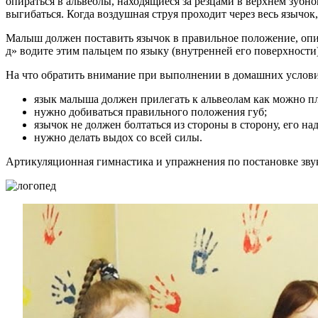
опираться в альвеолы, находящиеся за резцами в верхнем зубн
выгибаться. Когда воздушная струя проходит через весь язычок,
Малыш должен поставить язычок в правильное положение, описа
д» водите этим пальцем по языку (внутренней его поверхности
На что обратить внимание при выполнении в домашних услови
язык малыша должен прилегать к альвеолам как можно пл
нужно добиваться правильного положения губ;
язычок не должен болтаться из стороны в сторону, его на
нужно делать выдох со всей силы.
Артикуляционная гимнастика и упражнения по постановке звука