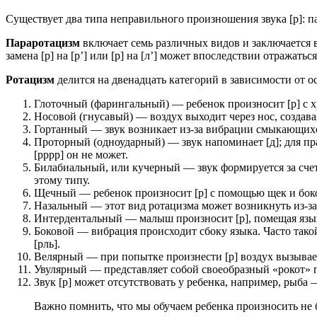
Существует два типа неправильного произношения звука [р]: п
Параротацизм
включает семь различных видов и заключается в зам
замена [р] на [р’] или [р] на [л’] может впоследствии отражать
Ротацизм
делится на двенадцать категорий в зависимости от 
Глоточный (фарингальный) — ребенок произносит [р] с хр
Носовой (гнусавый) — воздух выходит через нос, создав
Гортанный — звук возникает из-за вибрации смыкающихс
Проторный (одноударный) — звук напоминает [д]; для пра
[рррр] он не может.
Билабиальный, или кучерный — звук формируется за счет
этому типу.
Щечный — ребенок произносит [р] с помощью щек и боко
Назальный — этот вид ротацизма может возникнуть из-за 
Интердентальный — малыш произносит [р], помещая язык
Боковой — вибрация происходит сбоку языка. Часто тако
[рль].
Велярный — при попытке произнести [р] воздух вызывает
Увулярный — представляет собой своеобразный «рокот» п
Звук [р] может отсутствовать у ребенка, например, рыба 
Важно помнить, что мы обучаем ребенка произносить не букв