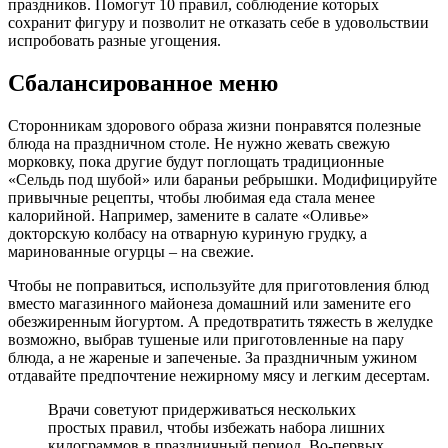
праздников. Помогут 10 правил, соблюдение которых
сохранит фигуру и позволит не отказать себе в удовольствии
испробовать разные угощения.
Сбалансированное меню
Сторонникам здорового образа жизни понравятся полезные
блюда на праздничном столе. Не нужно жевать свежую
морковку, пока другие будут поглощать традиционные
«Сельдь под шубой» или бараньи ребрышки. Модифицируйте
привычные рецепты, чтобы любимая еда стала менее
калорийной. Например, замените в салате «Оливье»
докторскую колбасу на отварную куриную грудку, а
маринованные огурцы – на свежие.
Чтобы не поправиться, используйте для приготовления блюд
вместо магазинного майонеза домашний или замените его
обезжиренным йогуртом. А предотвратить тяжесть в желудке
возможно, выбрав тушеные или приготовленные на пару
блюда, а не жареные и запеченые. За праздничным ужином
отдавайте предпочтение нежирному мясу и легким десертам.
Врачи советуют придерживаться нескольких
простых правил, чтобы избежать набора лишних
килограммов в праздничный период. Во-первых,