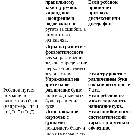
правильному
Если ребенок
захвату ручки/
проявляет
карандаша.
признаки
Поощрение и
дислексии или
поддержка:
не
дисграфии.
ругать за ошибки, а
помогать их
исправлять.
Игры на развитие
фонематического
слуха:
различение
звуков, определение
первого/последнего
звука в слове.
Если трудности с
Упражнения на
различением букв
зрительное
сохраняются после
Ребенок путает
различение букв:
7 лет.
похожие по
поиск одинаковых
Если ребенок не
написанию буквы
букв, сравнение
может запомнить
(например, “п” и
букв.
написание букв.
“т”, “ш” и “щ”).
Использование
Если ошибки носят
карточек с
систематический
буквами:
характер и мешают
показывать букву и
обучению.
просить назвать ее.