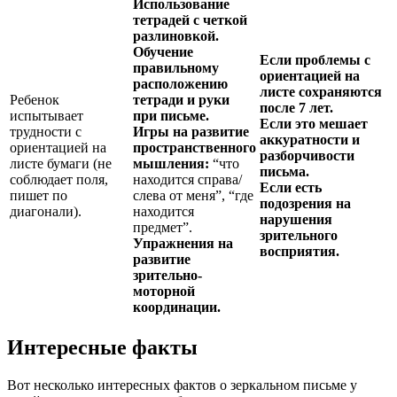
Использование
тетрадей с четкой
разлиновкой.
Обучение
Если проблемы с
правильному
ориентацией на
расположению
листе сохраняются
Ребенок
тетради и руки
после 7 лет.
испытывает
при письме.
Если это мешает
трудности с
Игры на развитие
аккуратности и
ориентацией на
пространственного
разборчивости
листе бумаги (не
мышления:
“что
письма.
соблюдает поля,
находится справа/
Если есть
пишет по
слева от меня”, “где
подозрения на
диагонали).
находится
нарушения
предмет”.
зрительного
Упражнения на
восприятия.
развитие
зрительно-
моторной
координации.
Интересные факты
Вот несколько интересных фактов о зеркальном письме у