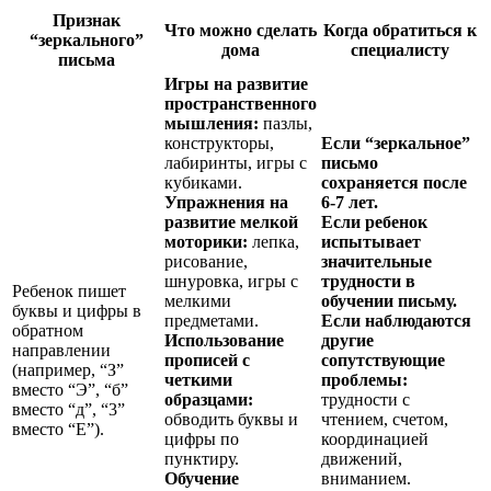
Признак
Что можно сделать
Когда обратиться к
“зеркального”
дома
специалисту
письма
Игры на развитие
пространственного
мышления:
пазлы,
конструкторы,
Если “зеркальное”
лабиринты, игры с
письмо
кубиками.
сохраняется после
Упражнения на
6-7 лет.
развитие мелкой
Если ребенок
моторики:
лепка,
испытывает
рисование,
значительные
шнуровка, игры с
трудности в
Ребенок пишет
мелкими
обучении письму.
буквы и цифры в
предметами.
Если наблюдаются
обратном
Использование
другие
направлении
прописей с
сопутствующие
(например, “З”
четкими
проблемы:
вместо “Э”, “б”
образцами:
трудности с
вместо “д”, “3”
обводить буквы и
чтением, счетом,
вместо “Е”).
цифры по
координацией
пунктиру.
движений,
Обучение
вниманием.