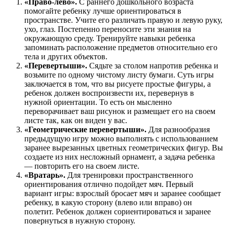
«Право-лево».
С раннего дошкольного возраста
помогайте ребенку лучше ориентироваться в
пространстве. Учите его различать правую и левую руку,
ухо, глаз. Постепенно переносите эти знания на
окружающую среду. Тренируйте навыки ребенка
запоминать расположение предметов относительно его
тела и других объектов.
«Перевертыши».
Сядьте за столом напротив ребенка и
возьмите по одному чистому листу бумаги. Суть игры
заключается в том, что вы рисуете простые фигуры, а
ребенок должен воспроизвести их, перевернув в
нужной ориентации. То есть он мысленно
переворачивает ваш рисунок и размещает его на своем
листе так, как он виден у вас.
«Геометрические перевертыши».
Для разнообразия
предыдущую игру можно выполнять с использованием
заранее вырезанных цветных геометрических фигур. Вы
создаете из них несложный орнамент, а задача ребенка
— повторить его на своем листе.
«Вратарь».
Для тренировки пространственного
ориентирования отлично подойдет мяч. Первый
вариант игры: взрослый бросает мяч и заранее сообщает
ребенку, в какую сторону (влево или вправо) он
полетит. Ребенок должен сориентироваться и заранее
повернуться в нужную сторону.