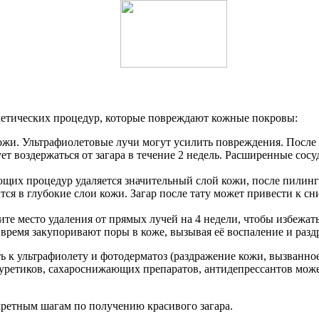
сметических процедур, которые повреждают кожные покровы:
ожи. Ультрафиолетовые лучи могут усилить повреждения. После э
ует воздержаться от загара в течение 2 недель. Расширенные со
их процедур удаляется значительный слой кожи, после пилинга
 в глубокие слои кожи. Загар после тату может привести к сни
ите место удаления от прямых лучей на 4 недели, чтобы избежат
 время закупоривают поры в коже, вызывая её воспаление и раз
к ультрафиолету и фотодерматоз (раздражение кожи, вызванное
иуретиков, сахароснижающих препаратов, антидепрессантов мо
нкретным шагам по получению красивого загара.