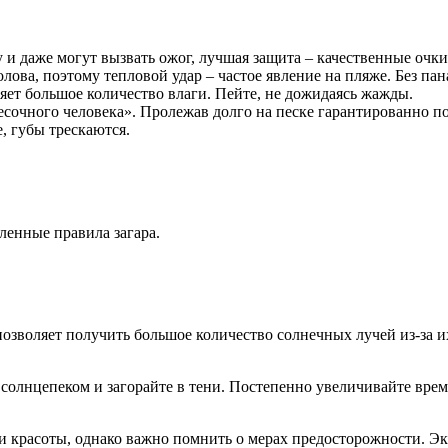
 и даже могут вызвать ожог, лучшая защита – качественные очки
лова, поэтому тепловой удар – частое явление на пляже. Без пан
еряет большое количество влаги. Пейте, не дожидаясь жажды.
есочного человека». Пролежав долго на песке гарантированно п
е, губы трескаются.
ленные правила загара.
позволяет получить большое количество солнечных лучей из-за и
 солнцепеком и загорайте в тени. Постепенно увеличивайте вр
 и красоты, однако важно помнить о мерах предосторожности. Э