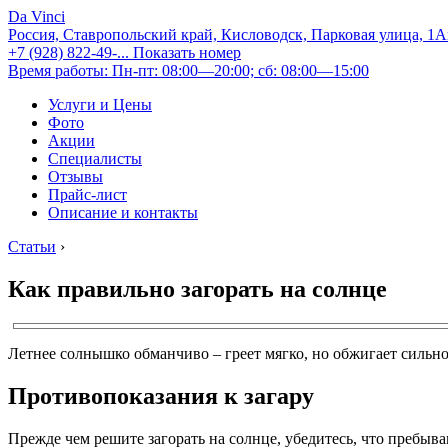
Da Vinci
Россия, Ставропольский край, Кисловодск, Парковая улица, 1
+7 (928) 822-49-...
Показать номер
Время работы: Пн-пт: 08:00—20:00; сб: 08:00—15:00
Услуги и Цены
Фото
Акции
Специалисты
Отзывы
Прайс-лист
Описание и контакты
Статьи
›
Как правильно загорать на солнце
Летнее солнышко обманчиво – греет мягко, но обжигает сильно
Противопоказания к загару
Прежде чем решите загорать на солнце, убедитесь, что пребыв