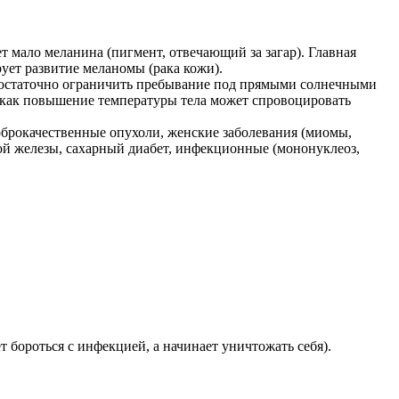
 мало меланина (пигмент, отвечающий за загар). Главная
ует развитие меланомы (рака кожи).
Достаточно ограничить пребывание под прямыми солнечными
к как повышение температуры тела может спровоцировать
оброкачественные опухоли, женские заболевания (миомы,
ной железы, сахарный диабет, инфекционные (мононуклеоз,
бороться с инфекцией, а начинает уничтожать себя).