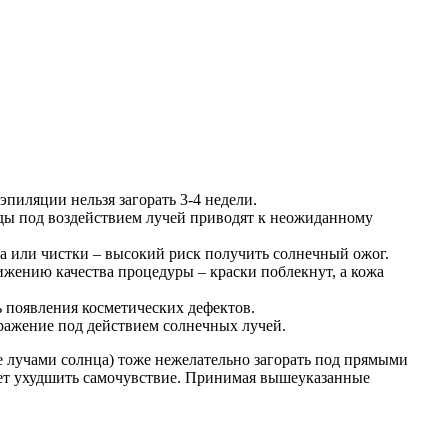
пиляции нельзя загорать 3-4 недели.
суды под воздействием лучей приводят к неожиданному
 или чистки – высокий риск получить солнечный ожог.
жению качества процедуры – краски поблекнут, а кожа
ь появления косметических дефектов.
дражение под действием солнечных лучей.
 лучами солнца) тоже нежелательно загорать под прямыми
жет ухудшить самочувствие. Принимая вышеуказанные