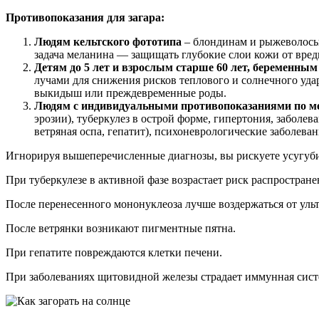
Противопоказания для загара:
Людям кельтского фототипа
– блондинам и рыжеволосым
задача меланина — защищать глубокие слои кожи от вред
Детям до 5 лет и взрослым старше 60 лет, беременн
лучами для снижения рисков теплового и солнечного уда
выкидыш или преждевременные роды.
Людям с индивидуальными противопоказаниями по м
эрозии), туберкулез в острой форме, гипертония, забол
ветряная оспа, гепатит), психоневрологические заболева
Игнорируя вышеперечисленные диагнозы, вы рискуете усугубит
При туберкулезе в активной фазе возрастает риск распростран
После перенесенного мононуклеоза лучше воздержаться от ульт
После ветрянки возникают пигментные пятна.
При гепатите повреждаются клетки печени.
При заболеваниях щитовидной железы страдает иммунная систе