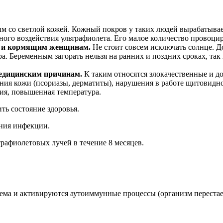
 со светлой кожей. Кожный покров у таких людей вырабатывает
ного воздействия ультрафиолета. Его малое количество провоцир
ым и кормящим женщинам.
Не стоит совсем исключать солнце. 
ра. Беременным загорать нельзя на ранних и поздних сроках, та
едицинским причинам.
К таким относятся злокачественные и д
евания кожи (псориазы, дерматиты), нарушения в работе щитовид
ния, повышенная температура.
ь состояние здоровья.
ения инфекции.
рафиолетовых лучей в течение 8 месяцев.
ма и активируются аутоиммунные процессы (организм перестает 