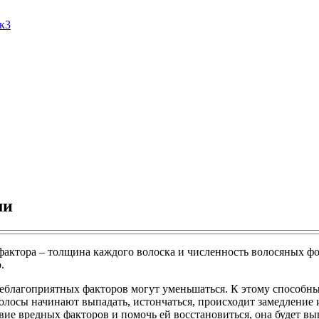
Ак3
ми
 фактора – толщина каждого волоска и численность волосяных фо
.
еблагоприятных факторов могут уменьшаться. К этому способны
волосы начинают выпадать, истончаться, происходит замедление
ие вредных факторов и помочь ей восстановиться, она будет выг