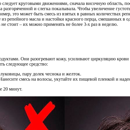
 следует круговыми движениями, сначала височную область, пос
а разгоряченной и слегка покалывала. Чтобы увеличение густо
мер, это может быть смесь из взятых в равных количествах репе
е из репейного масла и настойки красного перца, смешанных в
е стоит – их можно применять не более 3-х раз в неделю.
одуктами. Они разогревают кожу, усиливают циркуляцию крови и
ить следующее средство:
 луковицы, пару долек чеснока и желток.
Нанесите смесь на волосы, укутайте их пищевой пленкой и наден
е 20 минут.