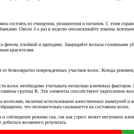
жна состоять из очищения, увлажнения и питания. С этим справ
авками. Около 3-х раз в неделю ополаскивайте локоны зеленым 
есь феном, плойкой и щипцами. Защищайте волосы головными уб
ьным красителям.
 от безвозвратно поврежденных участков волос. Концы рекоменду
сти волос необходимо учитывать несколько ключевых факторов. П
итамины группы B. Эти элементы способствуют укреплению вол
а волосами, включая использование качественных шампуней и к
бращение, что положительно сказывается на состоянии волос.
и соблюдение режима сна, так как стресс может негативно влият
 добиться желаемого результата.