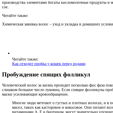
производства элементами богаты кисломолочные продукты и мя
сое.
Читайте также:
Химическая завивка волос – уход и укладка в домашних услов
Читайте также:
Как отходит пробка у кошек перед родами
Пробуждение спящих фолликул
Человеческий волос за жизнь проходит несколько фаз: фаза пок
слишком большое число луковиц. Если спящие фолликулы пробу
маски усиливающие кровообращение.
Многие люди мечтают о густых и плотных волосах, и в 
масел, таких как касторовое и кокосовое. Они питают в
витаминами A, E и биотином, могут значительно улучшит