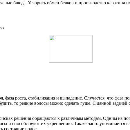
сные блюда. Ускорить обмен белков и производство кератина по
иях
оя, фаза роста, стабилизация и выпадение. Случается, что фаза 
дить, то редкие волосы можно сделать гуще. С данной задачей
поисках решения обращаются к различным методам. Одним из по
олосы и способствуют их укреплению. Также часто упоминается в
ь состояние волос.