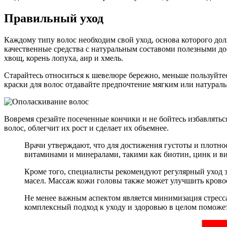
Правильный уход
Каждому типу волос необходим свой уход, основа которого дол
качественные средства с натуральным составоми полезными доб
хвощ, корень лопуха, аир и хмель.
Старайтесь относиться к шевелюре бережно, меньше пользуйт
краски для волос отдавайте предпочтение мягким или натурал
Вовремя срезайте посеченные кончики и не бойтесь избавляться
волос, облегчит их рост и сделает их объемнее.
Врачи утверждают, что для достижения густоты и плотно
витаминами и минералами, такими как биотин, цинк и в
Кроме того, специалисты рекомендуют регулярный уход з
масел. Массаж кожи головы также может улучшить кровоо
Не менее важным аспектом является минимизация стресса 
комплексный подход к уходу и здоровью в целом поможет