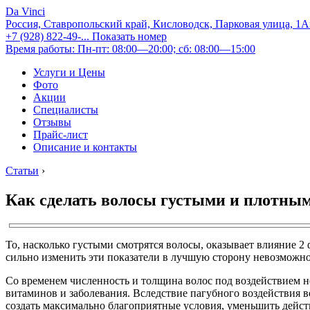
Da Vinci
Россия, Ставропольский край, Кисловодск, Парковая улица, 1
+7 (928) 822-49-...
Показать номер
Время работы: Пн-пт: 08:00—20:00; сб: 08:00—15:00
Услуги и Цены
Фото
Акции
Специалисты
Отзывы
Прайс-лист
Описание и контакты
Статьи
›
Как сделать волосы густыми и плотны
То, насколько густыми смотрятся волосы, оказывает влияние 2
сильно изменить эти показатели в лучшую сторону невозможно
Со временем численность и толщина волос под воздействием н
витаминов и заболевания. Вследствие пагубного воздействия 
создать максимально благоприятные условия, уменьшить действ