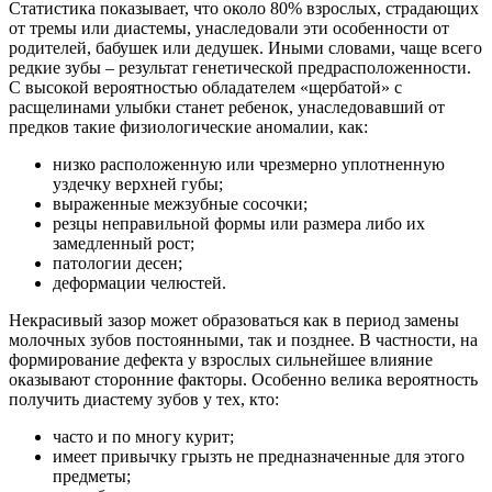
Статистика показывает, что около 80% взрослых, страдающих
от тремы или диастемы, унаследовали эти особенности от
родителей, бабушек или дедушек. Иными словами, чаще всего
редкие зубы – результат генетической предрасположенности.
С высокой вероятностью обладателем «щербатой» с
расщелинами улыбки станет ребенок, унаследовавший от
предков такие физиологические аномалии, как:
низко расположенную или чрезмерно уплотненную
уздечку верхней губы;
выраженные межзубные сосочки;
резцы неправильной формы или размера либо их
замедленный рост;
патологии десен;
деформации челюстей.
Некрасивый зазор может образоваться как в период замены
молочных зубов постоянными, так и позднее. В частности, на
формирование дефекта у взрослых сильнейшее влияние
оказывают сторонние факторы. Особенно велика вероятность
получить диастему зубов у тех, кто:
часто и по многу курит;
имеет привычку грызть не предназначенные для этого
предметы;