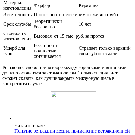
Материал
Фарфор
Керамика
изготовления
Эстетичность
Протез почти неотличим от живого зуба
Теоретически —
Срок службы
10 лет
бессрочно
Стоимость
Высокая, от 15 тыс. руб. за протез
изготовления
Резец почти
Ущерб для
Страдает только верхний
полностью
зубов
слой зубной эмали
обтачивается
Решающее слово при выборе между коронками и винирами
должно оставаться за стоматологом. Только специалист
сможет сказать, как лучше закрыть межзубную щель в
конкретном случае.
Читайте также:
Понятие ретракции десны, применение ретракционной