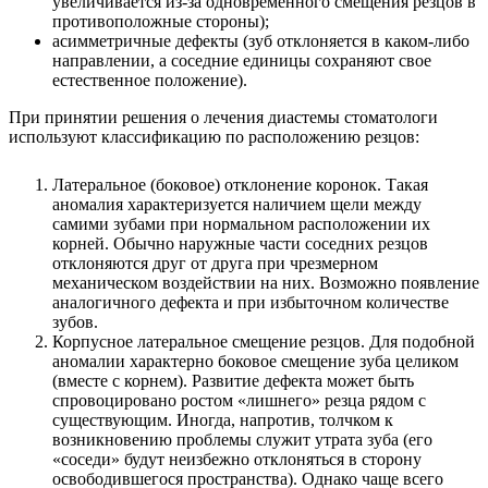
увеличивается из-за одновременного смещения резцов в
противоположные стороны);
асимметричные дефекты (зуб отклоняется в каком-либо
направлении, а соседние единицы сохраняют свое
естественное положение).
При принятии решения о лечения диастемы стоматологи
используют классификацию по расположению резцов:
Латеральное (боковое) отклонение коронок. Такая
аномалия характеризуется наличием щели между
самими зубами при нормальном расположении их
корней. Обычно наружные части соседних резцов
отклоняются друг от друга при чрезмерном
механическом воздействии на них. Возможно появление
аналогичного дефекта и при избыточном количестве
зубов.
Корпусное латеральное смещение резцов. Для подобной
аномалии характерно боковое смещение зуба целиком
(вместе с корнем). Развитие дефекта может быть
спровоцировано ростом «лишнего» резца рядом с
существующим. Иногда, напротив, толчком к
возникновению проблемы служит утрата зуба (его
«соседи» будут неизбежно отклоняться в сторону
освободившегося пространства). Однако чаще всего