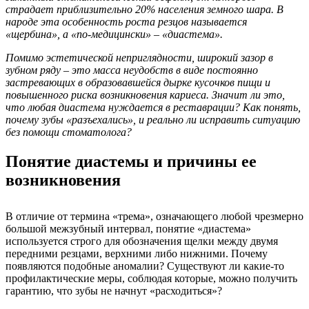
страдает приблизительно 20% населения земного шара. В
народе эта особенность роста резцов называется
«щербина», а «по-медицински» – «диастема».
Помимо эстетической неприглядности, широкий зазор в
зубном ряду – это масса неудобств в виде постоянно
застревающих в образовавшейся дырке кусочков пищи и
повышенного риска возникновения кариеса. Значит ли это,
что любая диастема нуждается в реставрации? Как понять,
почему зубы «разъехались», и реально ли исправить ситуацию
без помощи стоматолога?
Понятие диастемы и причины ее
возникновения
В отличие от термина «трема», означающего любой чрезмерно
большой межзубный интервал, понятие «диастема»
используется строго для обозначения щелки между двумя
передними резцами, верхними либо нижними. Почему
появляются подобные аномалии? Существуют ли какие-то
профилактические меры, соблюдая которые, можно получить
гарантию, что зубы не начнут «расходиться»?