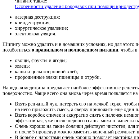
Читайте также:
Особенности удаления бородавок при помощи криодестр
лазерная деструкция;
криодеструкция;
хирургическое удаление;
электрокоагуляция.
Шипигу можно удалить и в домашних условиях, но для этого по
позаботиться
о правильном и полноценном питании
, чтобы 
овощи, фрукты и ягоды;
зелень;
каши и цельнозерновой хлеб;
пророщенные злаки пшеницы и отруби.
Народная медицина предлагает наиболее эффективные рецепты
поверхностно. Чаще всего она вновь через время появляется н
Взять репчатый лук, натереть его на мелкой терке, что
на него приложить смесь, а сверху приложить еще один п
Взять коробок спичек и аккуратно снять с палочек немног
эффективная, уже после первого сеанса можно вывести на
Очень хорошо на такие болячки действует чистотел, для 
и после 5 процедур можно заметить конечный результат,
В борьбе с наростами очень хорошо помогает настойка пр