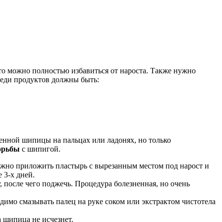
 то можно полностью избавиться от нароста. Также нужно
реди продуктов должны быть:
енной шипицы на пальцах или ладонях, но только
орьбы
с шипигой.
нужно приложить пластырь с вырезанным местом под нарост и
 3-х дней.
у, после чего поджечь. Процедура болезненная, но очень
одимо смазывать палец на руке соком или экстрактом чистотела
а шипица не исчезнет.