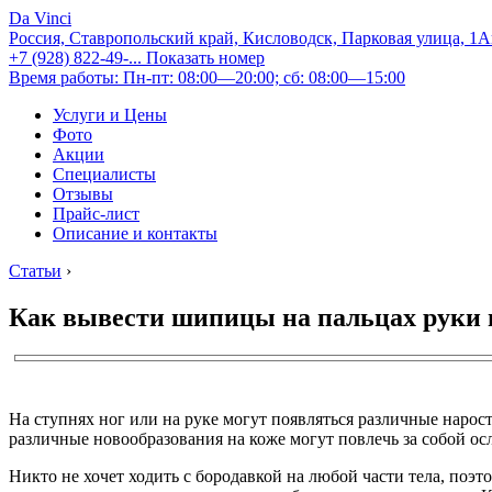
Da Vinci
Россия, Ставропольский край, Кисловодск, Парковая улица, 1
+7 (928) 822-49-...
Показать номер
Время работы: Пн-пт: 08:00—20:00; сб: 08:00—15:00
Услуги и Цены
Фото
Акции
Специалисты
Отзывы
Прайс-лист
Описание и контакты
Статьи
›
Как вывести шипицы на пальцах руки 
На ступнях ног или на руке могут появляться различные нарос
различные новообразования на коже могут повлечь за собой ос
Никто не хочет ходить с бородавкой на любой части тела, поэт