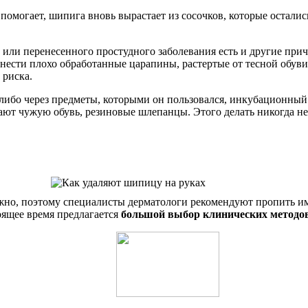
 помогает, шипига вновь вырастает из сосочков, которые остали
или перенесенного простудного заболевания есть и другие прич
нести плохо обработанные царапины, растертые от тесной обуви
 риска.
 либо через предметы, которыми он пользовался, инкубационный
евают чужую обувь, резиновые шлепанцы. Этого делать никогда нел
но, поэтому специалисты дерматологи рекомендуют пропить им
оящее время предлагается
большой выбор клинических методо