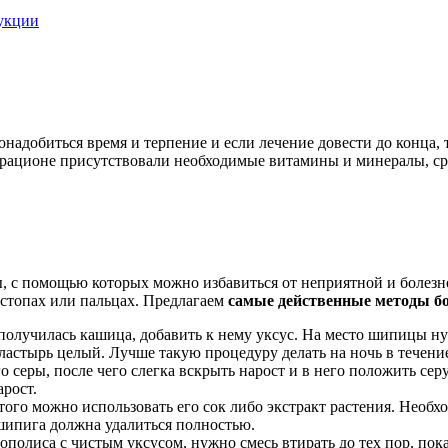
укции
надобиться время и терпение и если лечение довести до конца,
в рационе присутствовали необходимые витамины и минералы, с
, с помощью которых можно избавиться от неприятной и болезн
а стопах или пальцах. Предлагаем
самые действенные методы б
бы получилась кашица, добавить к нему уксус. На место шипицы 
ластырь целый. Лучше такую процедуру делать на ночь в течение
о серы, после чего слегка вскрыть нарост и в него положить сер
рост.
этого можно использовать его сок либо экстракт растения. Необх
 шипига должна удалиться полностью.
ополиса с чистым уксусом, нужно смесь втирать до тех пор, пок