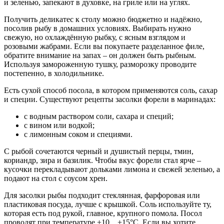
и зеленью, запекают в духовке, на гриле или на углях.
Получить деликатес к столу можно бюджетно и надёжно,
посолив рыбу в домашних условиях. Выбирать нужно
свежую, но охлаждённую рыбку, с ясным взглядом и
розовыми жабрами. Если вы покупаете разделанное филе,
обратите внимание на запах – он должен быть рыбным.
Используя замороженную тушку, разморозку проводите
постепенно, в холодильнике.
Есть сухой способ посола, в котором применяются соль, сахар
и специи. Существуют рецепты засолки форели в маринадах:
с водным раствором соли, сахара и специй;
с вином или водкой;
с лимонным соком и специями.
С рыбой сочетаются черный и душистый перцы, тмин,
кориандр, зира и базилик. Чтобы вкус форели стал ярче –
кусочки перекладывают дольками лимона и свежей зеленью, а
подают на стол с соусом хрен.
Для засолки рыбы подходит стеклянная, фарфоровая или
пластиковая посуда, лучше с крышкой. Соль используйте ту,
которая есть под рукой, главное, крупного помола. Посол
проводят при температуре +10…+15°С. Если вы хотите