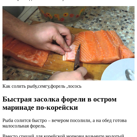
Как солить рыбу,семгу,форель ,лосось
Быстрая засолка форели в остром
маринаде по-корейски
Рыба солится быстро – вечером посолили, а на обед готова
малосольная форель.
Вместо специй для корейской моркови возьмите молотый