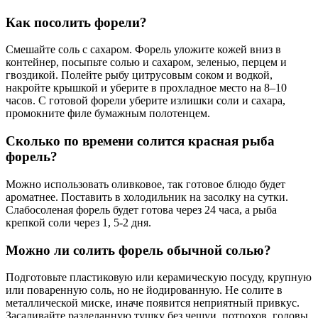
Как посолить форели?
Смешайте соль с сахаром. Форель уложите кожей вниз в
контейнер, посыпьте солью и сахаром, зеленью, перцем и
гвоздикой. Полейте рыбу цитрусовым соком и водкой,
накройте крышкой и уберите в прохладное место на 8–10
часов. С готовой форели уберите излишки соли и сахара,
промокните филе бумажным полотенцем.
Сколько по времени солится красная рыба
форель?
Можно использовать оливковое, так готовое блюдо будет
ароматнее. Поставить в холодильник на засолку на сутки.
Слабосоленая форель будет готова через 24 часа, а рыба
крепкой соли через 1, 5-2 дня.
Можно ли солить форель обычной солью?
Подготовьте пластиковую или керамическую посуду, крупную
или поваренную соль, но не йодированную. Не солите в
металлической миске, иначе появится неприятный привкус.
Засаливайте разделанную тушку без чешуи, потрохов, головы,