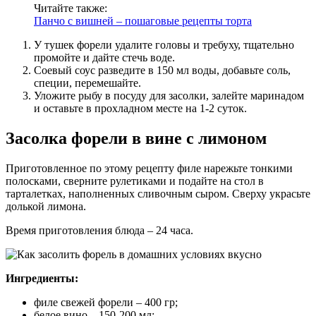
Читайте также:
Панчо с вишней – пошаговые рецепты торта
У тушек форели удалите головы и требуху, тщательно
промойте и дайте стечь воде.
Соевый соус разведите в 150 мл воды, добавьте соль,
специи, перемешайте.
Уложите рыбу в посуду для засолки, залейте маринадом
и оставьте в прохладном месте на 1-2 суток.
Засолка форели в вине с лимоном
Приготовленное по этому рецепту филе нарежьте тонкими
полосками, сверните рулетиками и подайте на стол в
тарталетках, наполненных сливочным сыром. Сверху украсьте
долькой лимона.
Время приготовления блюда – 24 часа.
Ингредиенты:
филе свежей форели – 400 гр;
белое вино – 150-200 мл;