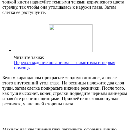
тонкой кисти нарисуйте темными тенями коричневого цвета
стрелку, так чтобы она утолщалась к наружи глаза. Затем
слегка ее растушуйте.
Читайте также:
Переохлаждение организма — симптомы и первая
помощь
Белым карандашом прокрасьте «водную линию», а после
этого внутренний угол глаза. На ресницы наложите два слоя
туши, затем слегка подкрасьте нижние реснички. После того,
как туш высохнет, конец стрелки подведите черным лайнером
и завейте ресницы щипцами. Приклейте несколько пучков
ресничек, у внешней стороны глаза.
Макияж для увеличения глаз, закончите, оформив линию