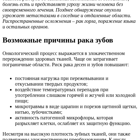
болезнь есть и представляет угрозу жизни человека без
своевременного лечения. Позднее обнаружение опухоли
угрожает метастазами в соседние и отдаленные области.
Распространенные осложнения – рак горла, поражение языка
и остальных органов.
Возможные причины рака зубов
Онкологический процесс выражается в злокачественном
перерождении здоровых тканей. Чаще он затрагивает
пограничные области. Риск рака десен и зубов повышают:
постоянная нагрузка при пережевывании и
откусывании твердых продуктов;
воздействие температурных перепадов при
употреблении слишком горячей и жгучей или холодной
пищи;
микротравмы в виде царапин и порезов щетиной щетки,
нитью, зубочистками;
активность патогенной микрофлоры, которая
разрыхляет клетки, ослабляет их защитную функцию.
Несмотря на высокую плотность зубных тканей, они также
подвержены злокачественным преобразованиям. К числу