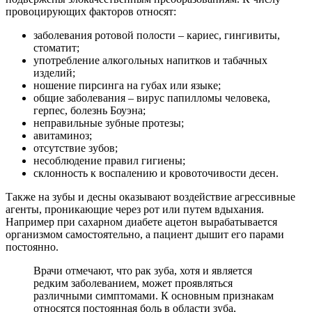
провоцирующих факторов относят:
заболевания ротовой полости – кариес, гингивиты,
стоматит;
употребление алкогольных напитков и табачных
изделий;
ношение пирсинга на губах или языке;
общие заболевания – вирус папилломы человека,
герпес, болезнь Боуэна;
неправильные зубные протезы;
авитаминоз;
отсутствие зубов;
несоблюдение правил гигиены;
склонность к воспалению и кровоточивости десен.
Также на зубы и десны оказывают воздействие агрессивные
агенты, проникающие через рот или путем вдыхания.
Например при сахарном диабете ацетон вырабатывается
организмом самостоятельно, а пациент дышит его парами
постоянно.
Врачи отмечают, что рак зуба, хотя и является
редким заболеванием, может проявляться
различными симптомами. К основным признакам
относятся постоянная боль в области зуба,