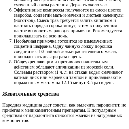
смоченный соком растения. Держать около часа.
Эффективные компрессы получаются из смеси цветов
зверобоя, соцветий мать-и-мачехи и листьев календулы
(ноготков). Смесь трав требуется залить кипятком и
настоять порядка сорока минут, затем в полученном
настое вымочить марлю для примочки. Рекомендуется
прикладывать на всю ночь.
Необычная примочка готовится из измельченных
соцветий шафрана. Одну чайную ложку порошка
соединить с 1/3 чайной ложки растительного масла,
прикладывать два-три раза в день.
Общеукрепляющим и противовоспалительным
действием обладают аппликации из морской соли.
Солевым раствором (1 ч. л. на стакан воды) смачивают
ватный диск или марлевый тампон и прикладывают к
пораженным местам на 12-15 минут 3-5 раз в день.
Жевательные средства
Народная медицина дает советы, как вылечить пародонтит, не
прибегая к медикаментозным препаратам. К популярным
средствам от пародонтита относятся жвачки из натуральных
компонентов.