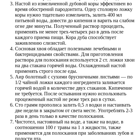
Настой из измельченной дубовой коры эффективен во
время обострений пародонтита. Одну столовую ложку
коры нужно тщательно измельчить, залить 400 мл
питьевой воды, довести до кипения и варить на слабом
огне две минуты. Полученный раствор процедить,
применять не менее трех-четырех раз в день после
каждого приема пищи. Кора дуба способствует
заживлению слизистой.
Сосновая хвоя обладает полезными лечебными и
бактерицидными свойствами. Для приготовления
раствора для полоскания используется 2 ст. ложки хвои
на два стакана горячей воды. Охлажденный настой
применять строго после еды.
Аир болотный с сухими брусничными листьями — по
1/2 чайной ложки каждого ингредиента заливается
горячей водой в количестве двух стаканов. Кипячение
не требуется. После остывания нужно использовать
процеженный настой не реже трех раз в сутки.
Сто грамм прополиса залить 0,5 л водки и настаивать
две недели в закрытом от света месте. Употреблять 2-3
раза в день только в качестве полоскания.
Чистотел, настоянный на воде, а также на водке, в
соотношении 100 г травы на 1 л жидкости, также
применяется для полоскания при заболеваниях зубов и
полости рта.