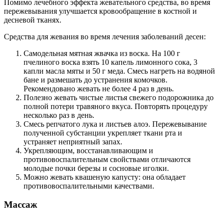
Помимо лечебного эффекта жевательного средства, во время
пережевывания улучшается кровообращение в костной и
десневой тканях.
Средства для жевания во время лечения заболеваний десен:
Самодельная мятная жвачка из воска. На 100 г
пчелиного воска взять 10 капель лимонного сока, 3
капли масла мяты и 50 г меда. Смесь нагреть на водяной
бане и размешать до устранения комочков.
Рекомендовано жевать не более 4 раз в день.
Полезно жевать чистые листья свежего подорожника до
полной потери травяного вкуса. Повторять процедуру
несколько раз в день.
Смесь репчатого лука и листьев алоэ. Пережевывание
полученной субстанции укрепляет ткани рта и
устраняет неприятный запах.
Укрепляющим, восстанавливающим и
противовоспалительным свойствами отличаются
молодые почки березы и сосновые иголки.
Можно жевать квашеную капусту: она обладает
противовоспалительными качествами.
Массаж