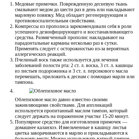
Медовые примочки. Поврежденную десневую ткань
смазывают медом до шести раз в день или накладывают
марлевую повязку. Мед обладает регенерирующим и
противовоспалительным свойствами.
Компрессы из прополиса зарекомендовали себя в роли
успешного дезинфицирующего и восстанавливающего
средства. Размягченный прополис накладывают на
парадонтальные карманы несколько раз в сутки.
Применять следует с осторожностью из-за вероятных
аллергических реакций.
Пчелиный воск также используется для лечения
заболеваний полости рта: 2 ст. л. воска, 3 ст. л. кашицы
из листьев подорожника и 3 ст. л. персикового масла
перемешать, приложить к деснам с помощью марли или
тампона.
Облепиховое масло давно известно своими
заживляющими свойствами. Для аппликаций
используется пропитанный маслом тампон, который
следует держать на пораженном участке 15-20 минут.
Популярное средство для изготовления примочек —
домашнее каланхоэ. Измельченные в кашицу листья
цветка заворачиваются в марлю и прикладываются к
больному месту. Можно использовать ватный тампон,